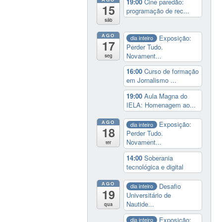
19:00
Cine paredão:
15
programação de rec...
sáb
AGO
Exposição:
dia inteiro
17
Perder Tudo.
Novament...
seg
16:00
Curso de formação
em Jornalismo ...
19:00
Aula Magna do
IELA: Homenagem ao...
AGO
Exposição:
dia inteiro
18
Perder Tudo.
Novament...
ter
14:00
Soberania
tecnológica e digital
AGO
Desafio
dia inteiro
19
Universitário de
Nautide...
qua
Exposição:
dia inteiro