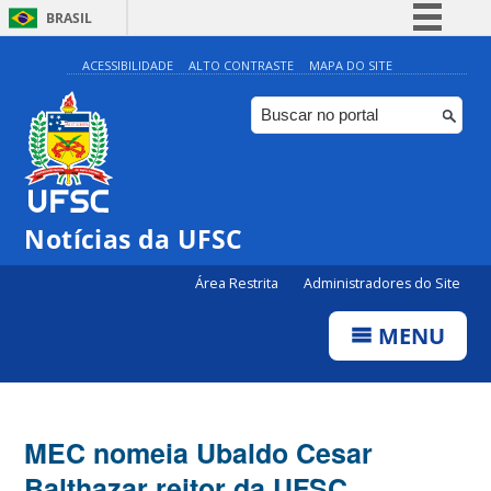
BRASIL
Simplifique!
ACESSIBILIDADE
ALTO CONTRASTE
MAPA DO SITE
Comunica BR
Participe
Acesso à informação
Legislação
Notícias da UFSC
Canais
Área Restrita
Administradores do Site
MENU
MEC nomeia Ubaldo Cesar
Balthazar reitor da UFSC