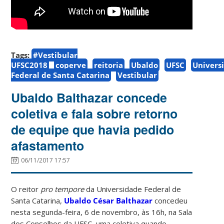
Tags:
#Vestibular
UFSC2018
coperve
reitoria
Ubaldo
UFSC
Univers
Federal de Santa Catarina
Vestibular
Ubaldo Balthazar concede
coletiva e fala sobre retorno
de equipe que havia pedido
afastamento
06/11/2017 17:57
O reitor
pro tempore
da Universidade Federal de
Santa Catarina,
Ubaldo César Balthazar
concedeu
nesta segunda-feira, 6 de novembro, às 16h, na Sala
dos Conselhos da UFSC, uma coletiva quando