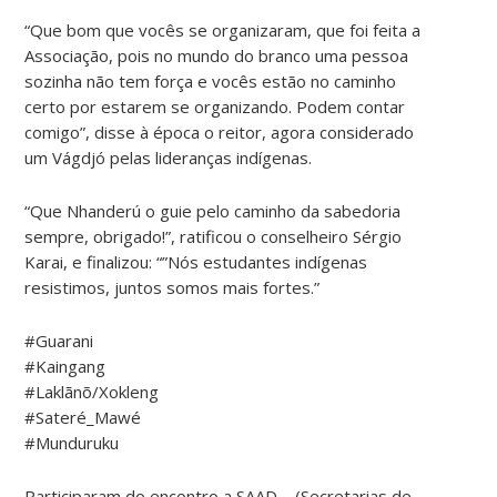
“Que bom que vocês se organizaram, que foi feita a
Associação, pois no mundo do branco uma pessoa
sozinha não tem força e vocês estão no caminho
certo por estarem se organizando. Podem contar
comigo”, disse à época o reitor, agora considerado
um Vágdjó pelas lideranças indígenas.
“Que Nhanderú o guie pelo caminho da sabedoria
sempre, obrigado!”, ratificou o conselheiro Sérgio
Karai, e finalizou: “”Nós estudantes indígenas
resistimos, juntos somos mais fortes.”
#Guarani
#Kaingang
#Laklãnõ/Xokleng
#Sateré_Mawé
#Munduruku
Participaram do encontro a SAAD – (Secretarias de