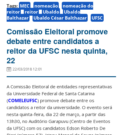
Tags:
MEC
nomeação
nomeação do
reitor
reitor
Ubaldo
Ubaldo
Balthazar
Ubaldo César Balthazar
UFSC
Comissão Eleitoral promove
debate entre candidatos a
reitor da UFSC nesta quinta,
22
22/03/2018 12:01
A Comissão Eleitoral de entidades representativas
da Universidade Federal de Santa Catarina
(
COMELEUFSC
) promove debate entre os
candidatos a reitor da universidade. O evento será
nesta quinta-feira, dia 22 de março, a partir das
13h30, no Auditório Garapuvu (Centro de Eventos
da UFSC) com os candidatos Edson Roberto De
Pieri (número 57), Irineu Manoel de Souza (número