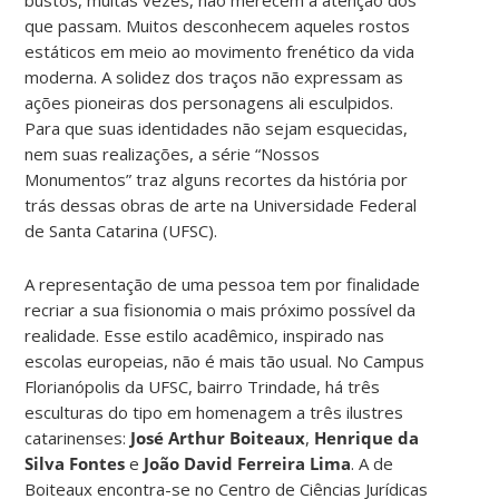
bustos, muitas vezes, não merecem a atenção dos
que passam. Muitos desconhecem aqueles rostos
estáticos em meio ao movimento frenético da vida
moderna. A solidez dos traços não expressam as
ações pioneiras dos personagens ali esculpidos.
Para que suas identidades não sejam esquecidas,
nem suas realizações, a série “Nossos
Monumentos” traz alguns recortes da história por
trás dessas obras de arte na Universidade Federal
de Santa Catarina (UFSC).
A representação de uma pessoa tem por finalidade
recriar a sua fisionomia o mais próximo possível da
realidade. Esse estilo acadêmico, inspirado nas
escolas europeias, não é mais tão usual. No Campus
Florianópolis da UFSC, bairro Trindade, há três
esculturas do tipo em homenagem a três ilustres
catarinenses:
José Arthur Boiteaux
,
Henrique da
Silva Fontes
e
João David Ferreira Lima
. A de
Boiteaux encontra-se no Centro de Ciências Jurídicas