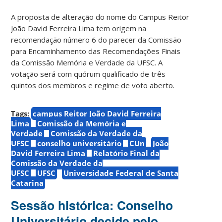
A proposta de alteração do nome do Campus Reitor
João David Ferreira Lima tem origem na
recomendação número 6 do parecer da Comissão
para Encaminhamento das Recomendações Finais
da Comissão Memória e Verdade da UFSC. A
votação será com quórum qualificado de três
quintos dos membros e regime de voto aberto.
Tags:
campus Reitor João David Ferreira
Lima
Comissão da Memória e
Verdade
Comissão da Verdade da
UFSC
conselho universitário
CUn
João
David Ferreira Lima
Relatório Final da
Comissão da Verdade da
UFSC
UFSC
Universidade Federal de Santa
Catarina
Sessão histórica: Conselho
Universitário decide pelo