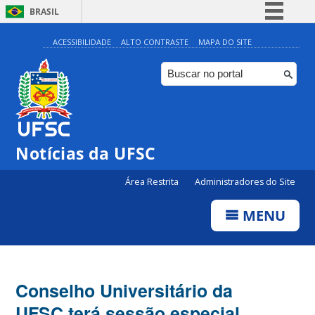
BRASIL
Simplifique!
ACESSIBILIDADE
ALTO CONTRASTE
MAPA DO SITE
Comunica BR
Participe
Acesso à informação
Legislação
Notícias da UFSC
Canais
Área Restrita
Administradores do Site
MENU
Conselho Universitário da
UFSC terá sessão especial