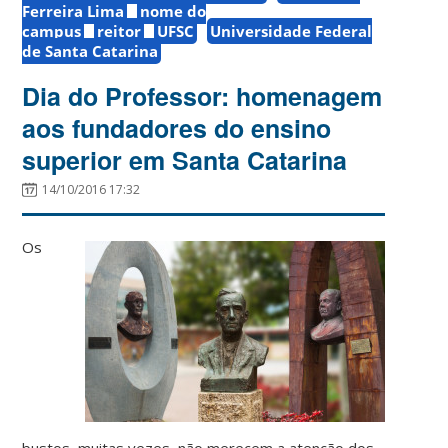
Ferreira Lima
nome do
campus
reitor
UFSC
Universidade Federal
de Santa Catarina
Dia do Professor: homenagem
aos fundadores do ensino
superior em Santa Catarina
14/10/2016 17:32
Os