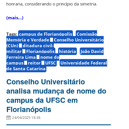
honraria, considerando o princípio da simetria.
(mais…)
Tags:
campus de Florianópolis
Comissão
Memória e Verdade
Conselho Universitário
(CUn)
ditadura civil-
militar
Florianópolis
história
João David
Ferreira Lima
nome do
campus
reitor
UFSC
Universidade Federal
de Santa Catarina
Conselho Universitário
analisa mudança de nome do
campus da UFSC em
Florianópolis
24/04/2025 18:38