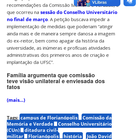
recomendações da Comissão Memória e Verdade, o
que ocorreu na
sessão do Conselho Universitário
no final de março
. A petição buscava impedir a
implementação de medidas que poderiam “atingir
ainda mais e de maneira sempre danosa a imagem
do ex-reitor, bem como apagar da história da
universidade, as inúmeras e profícuas atividades
administrativas dos primeiros anos de criação e
implantação da UFSC”.
Família argumenta que comissão
teve visão unilateral e enviesada dos
fatos
(mais…)
Tags:
campus de Florianópolis
Comissão da
Memória e Verdade
Conselho Universitário
(CUn)
ditadura civil-
militar
Florianópolis
história
João David