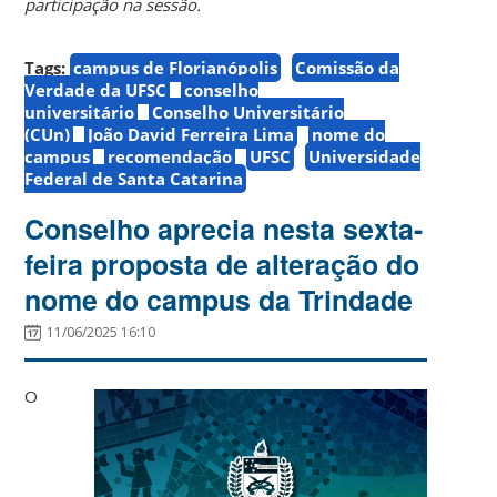
participação na sessão.
Tags:
campus de Florianópolis
Comissão da
Verdade da UFSC
conselho
universitário
Conselho Universitário
(CUn)
João David Ferreira Lima
nome do
campus
recomendação
UFSC
Universidade
Federal de Santa Catarina
Conselho aprecia nesta sexta-
feira proposta de alteração do
nome do campus da Trindade
11/06/2025 16:10
O