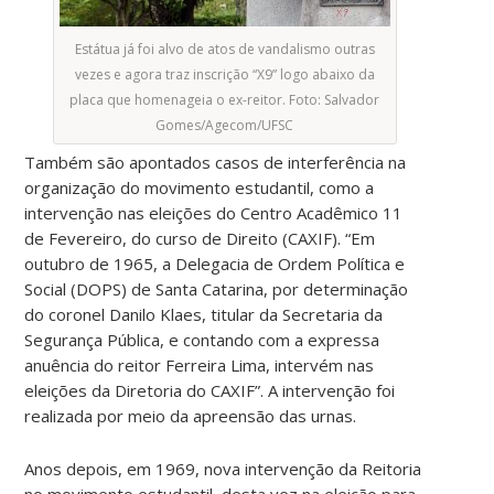
Estátua já foi alvo de atos de vandalismo outras
vezes e agora traz inscrição “X9” logo abaixo da
placa que homenageia o ex-reitor. Foto: Salvador
Gomes/Agecom/UFSC
Também são apontados casos de interferência na
organização do movimento estudantil, como a
intervenção nas eleições do Centro Acadêmico 11
de Fevereiro, do curso de Direito (CAXIF). “Em
outubro de 1965, a Delegacia de Ordem Política e
Social (DOPS) de Santa Catarina, por determinação
do coronel Danilo Klaes, titular da Secretaria da
Segurança Pública, e contando com a expressa
anuência do reitor Ferreira Lima, intervém nas
eleições da Diretoria do CAXIF”. A intervenção foi
realizada por meio da apreensão das urnas.
Anos depois, em 1969, nova intervenção da Reitoria
no movimento estudantil, desta vez na eleição para