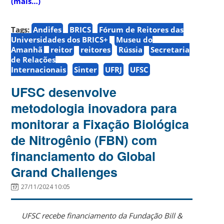
(mais…)
Tags:
Andifes
BRICS
Fórum de Reitores das
Universidades dos BRICS+
Museu do
Amanhã
reitor
reitores
Rússia
Secretaria
de Relações
Internacionais
Sinter
UFRJ
UFSC
UFSC desenvolve
metodologia inovadora para
monitorar a Fixação Biológica
de Nitrogênio (FBN) com
financiamento do Global
Grand Challenges
27/11/2024 10:05
UFSC recebe financiamento da Fundação Bill &