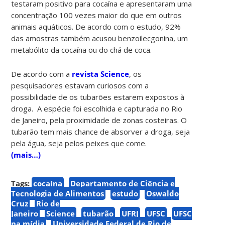
testaram positivo para cocaína e apresentaram uma
concentração 100 vezes maior do que em outros
animais aquáticos. De acordo com o estudo, 92%
das amostras também acusou benzoilecgonina, um
metabólito da cocaína ou do chá de coca.
De acordo com a
revista Science
, os
pesquisadores estavam curiosos com a
possibilidade de os tubarões estarem expostos à
droga. A espécie foi escolhida e capturada no Rio
de Janeiro, pela proximidade de zonas costeiras. O
tubarão tem mais chance de absorver a droga, seja
pela água, seja pelos peixes que come.
(mais…)
Tags:
cocaína
Departamento de Ciência e
Tecnologia de Alimentos
estudo
Oswaldo
Cruz
Rio de
Janeiro
Science
tubarão
UFRJ
UFSC
UFSC
na mídia
Universidade Federal de Rio de