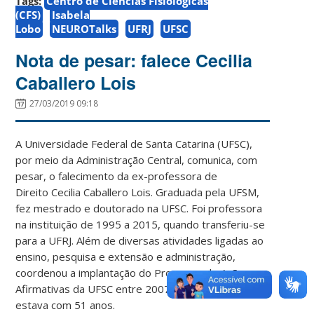
Tags:
Centro de Ciências Fisiológicas
(CFS)
Isabela
Lobo
NEUROTalks
UFRJ
UFSC
Nota de pesar: falece Cecilia
Caballero Lois
27/03/2019 09:18
A Universidade Federal de Santa Catarina (UFSC),
por meio da Administração Central, comunica, com
pesar, o falecimento da ex-professora de
Direito Cecilia Caballero Lois. Graduada pela UFSM,
fez mestrado e doutorado na UFSC. Foi professora
na instituição de 1995 a 2015, quando transferiu-se
para a UFRJ. Além de diversas atividades ligadas ao
ensino, pesquisa e extensão e administração,
coordenou a implantação do Programa de Ações
Afirmativas da UFSC entre 2007 e 2009. Cecília
estava com 51 anos.