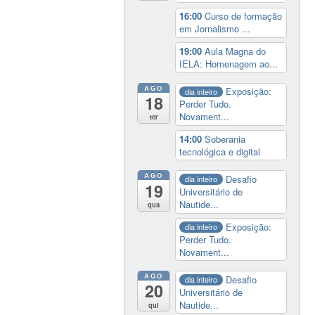
16:00
Curso de formação
em Jornalismo ...
19:00
Aula Magna do
IELA: Homenagem ao...
AGO
Exposição:
dia inteiro
18
Perder Tudo.
Novament...
ter
14:00
Soberania
tecnológica e digital
AGO
Desafio
dia inteiro
19
Universitário de
Nautide...
qua
Exposição:
dia inteiro
Perder Tudo.
Novament...
AGO
Desafio
dia inteiro
20
Universitário de
Nautide...
qui