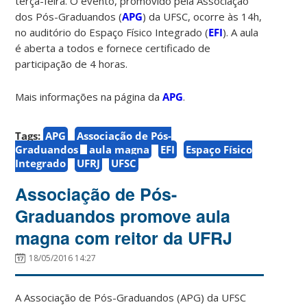
terça-feira. O evento, promovido pela Associação
dos Pós-Graduandos (
APG
) da UFSC, ocorre às 14h,
no auditório do Espaço Físico Integrado (
EFI
). A aula
é aberta a todos e fornece certificado de
participação de 4 horas.
Mais informações na página da
APG
.
Tags:
APG
Associação de Pós-
Graduandos
aula magna
EFI
Espaço Físico
Integrado
UFRJ
UFSC
Associação de Pós-
Graduandos promove aula
magna com reitor da UFRJ
18/05/2016 14:27
A Associação de Pós-Graduandos (APG) da UFSC