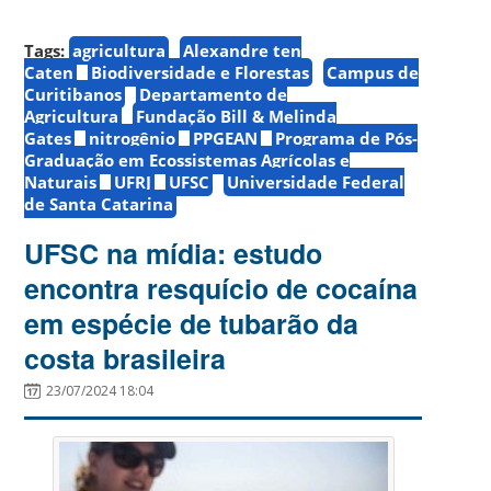
Tags:
agricultura
Alexandre ten
Caten
Biodiversidade e Florestas
Campus de
Curitibanos
Departamento de
Agricultura
Fundação Bill & Melinda
Gates
nitrogênio
PPGEAN
Programa de Pós-
Graduação em Ecossistemas Agrícolas e
Naturais
UFRJ
UFSC
Universidade Federal
de Santa Catarina
UFSC na mídia: estudo
encontra resquício de cocaína
em espécie de tubarão da
costa brasileira
23/07/2024 18:04