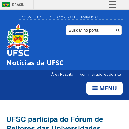
BRASIL
Simplifique!
ACESSIBILIDADE
ALTO CONTRASTE
MAPA DO SITE
Comunica BR
Participe
Acesso à informação
Legislação
Notícias da UFSC
Canais
Área Restrita
Administradores do Site
MENU
UFSC participa do Fórum de
Reitores das Universidades