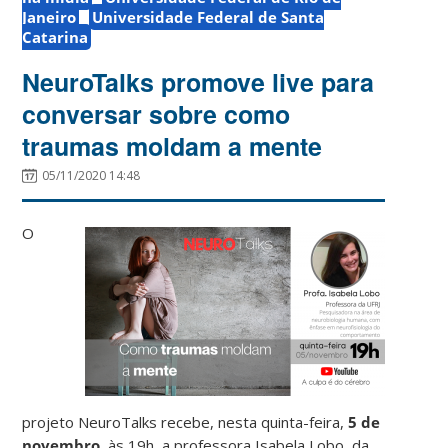
Janeiro
Universidade Federal de Santa
Catarina
NeuroTalks promove live para
conversar sobre como
traumas moldam a mente
05/11/2020 14:48
O
projeto NeuroTalks recebe, nesta quinta-feira,
5
de
novembro
, às 19h, a professora Isabela Lobo, da