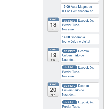
19:00
Aula Magna do
IELA: Homenagem ao...
AGO
Exposição:
dia inteiro
18
Perder Tudo.
Novament...
ter
14:00
Soberania
tecnológica e digital
AGO
Desafio
dia inteiro
19
Universitário de
Nautide...
qua
Exposição:
dia inteiro
Perder Tudo.
Novament...
AGO
Desafio
dia inteiro
20
Universitário de
Nautide...
qui
Exposição:
dia inteiro
Perder Tudo.