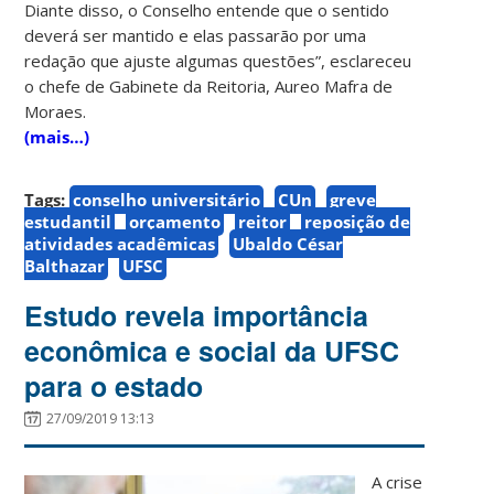
Diante disso, o Conselho entende que o sentido
deverá ser mantido e elas passarão por uma
redação que ajuste algumas questões”, esclareceu
o chefe de Gabinete da Reitoria, Aureo Mafra de
Moraes.
(mais…)
Tags:
conselho universitário
CUn
greve
estudantil
orçamento
reitor
reposição de
atividades acadêmicas
Ubaldo César
Balthazar
UFSC
Estudo revela importância
econômica e social da UFSC
para o estado
27/09/2019 13:13
A crise