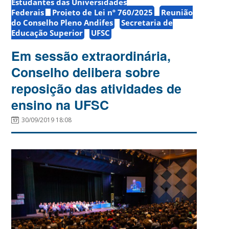
Estudantes das Universidades
Federais
Projeto de Lei nº 760/2025
Reunião
do Conselho Pleno Andifes
Secretaria de
Educação Superior
UFSC
Em sessão extraordinária,
Conselho delibera sobre
reposição das atividades de
ensino na UFSC
30/09/2019 18:08