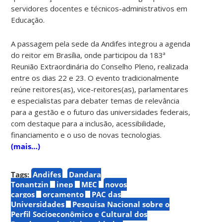
servidores docentes e técnicos-administrativos em
Educação.
A passagem pela sede da Andifes integrou a agenda
do reitor em Brasília, onde participou da 183ª
Reunião Extraordinária do Conselho Pleno, realizada
entre os dias 22 e 23. O evento tradicionalmente
reúne reitores(as), vice-reitores(as), parlamentares
e especialistas para debater temas de relevância
para a gestão e o futuro das universidades federais,
com destaque para a inclusão, acessibilidade,
financiamento e o uso de novas tecnologias.
(mais…)
Tags:
Andifes
Dandara
Tonantzin
inep
MEC
novos
cargos
orçamento
PAC das
Universidades
Pesquisa Nacional sobre o
Perfil Socioeconômico e Cultural dos