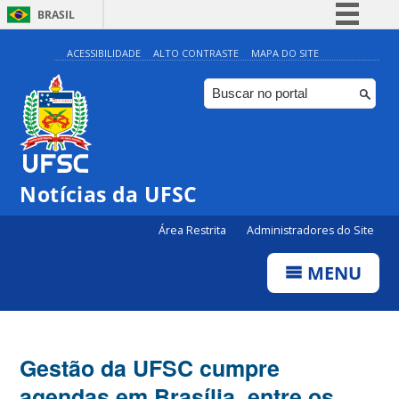
BRASIL
Simplifique!
ACESSIBILIDADE
ALTO CONTRASTE
MAPA DO SITE
Comunica BR
Participe
Acesso à informação
Legislação
Notícias da UFSC
Canais
Área Restrita
Administradores do Site
MENU
Gestão da UFSC cumpre
agendas em Brasília, entre os