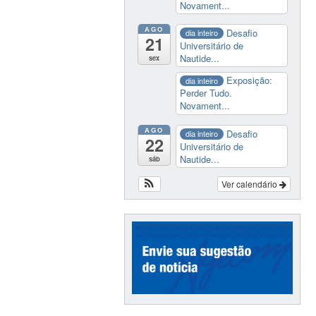
Novament...
AGO
Desafio
dia inteiro
21
Universitário de
Nautide...
sex
Exposição:
dia inteiro
Perder Tudo.
Novament...
AGO
Desafio
dia inteiro
22
Universitário de
Nautide...
sáb
Ver calendário