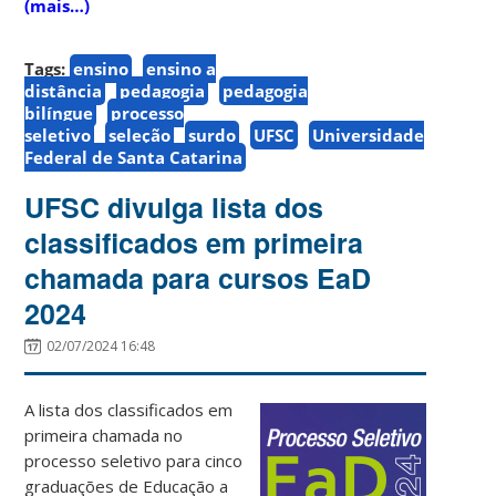
(mais…)
Tags:
ensino
ensino a
distância
pedagogia
pedagogia
bilíngue
processo
seletivo
seleção
surdo
UFSC
Universidade
Federal de Santa Catarina
UFSC divulga lista dos
classificados em primeira
chamada para cursos EaD
2024
02/07/2024 16:48
A lista dos classificados em
primeira chamada no
processo seletivo para cinco
graduações de Educação a