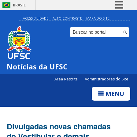
BRASIL
Simplifique!
ACESSIBILIDADE
ALTO CONTRASTE
MAPA DO SITE
Comunica BR
Participe
Acesso à informação
Legislação
Notícias da UFSC
Canais
Área Restrita
Administradores do Site
MENU
Divulgadas novas chamadas
do Vestibular e demais