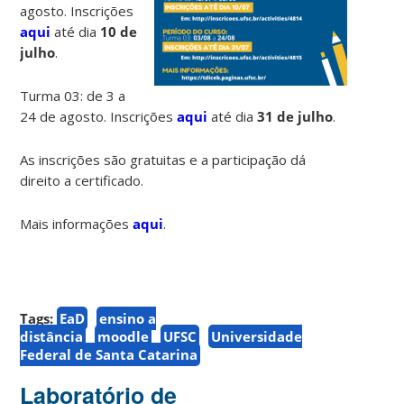
agosto. Inscrições
aqui
até dia
10 de
julho
.
Turma 03: de 3 a
24 de agosto. Inscrições
aqui
até dia
31 de julho
.
As inscrições são gratuitas e a participação dá
direito a certificado.
Mais informações
aqui
.
Tags:
EaD
ensino a
distância
moodle
UFSC
Universidade
Federal de Santa Catarina
Laboratório de