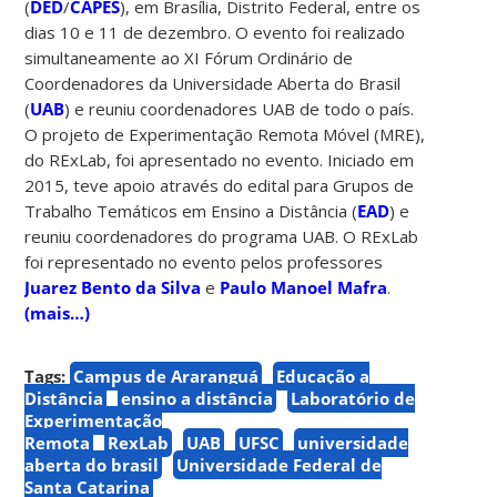
(
DED
/
CAPES
), em Brasília, Distrito Federal, entre os
dias 10 e 11 de dezembro. O evento foi realizado
simultaneamente ao XI Fórum Ordinário de
Coordenadores da Universidade Aberta do Brasil
(
UAB
) e reuniu coordenadores UAB de todo o país.
O projeto de Experimentação Remota Móvel (MRE),
do RExLab, foi apresentado no evento. Iniciado em
2015, teve apoio através do edital para Grupos de
Trabalho Temáticos em Ensino a Distância (
EAD
) e
reuniu coordenadores do programa UAB. O RExLab
foi representado no evento pelos professores
Juarez Bento da Silva
e
Paulo Manoel Mafra
.
(mais…)
Tags:
Campus de Araranguá
Educação a
Distância
ensino a distância
Laboratório de
Experimentação
Remota
RexLab
UAB
UFSC
universidade
aberta do brasil
Universidade Federal de
Santa Catarina