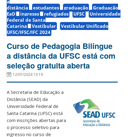
a
distância
estudantes
graduação
Graduação
EaD
ingresso
refugiados
UFSC
Universidade
Federal de Santa
Catarina
Vestibular
Vestibular Unificado
UFSC/IFSC/IFC 2024
Curso de Pedagogia Bilíngue
a distância da UFSC está com
seleção gratuita aberta
12/07/2024 13:19
A Secretaria de Educação a
Distância (SEAD) da
Universidade Federal de
Santa Catarina (UFSC) está
com inscrições abertas para
o processo seletivo para
ingresso no curso de