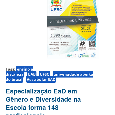
Tags:
ensino a
distância
UAB
UFSC
universidade aberta
do brasil
Vestibular EAD
Especialização EaD em
Gênero e Diversidade na
Escola forma 148