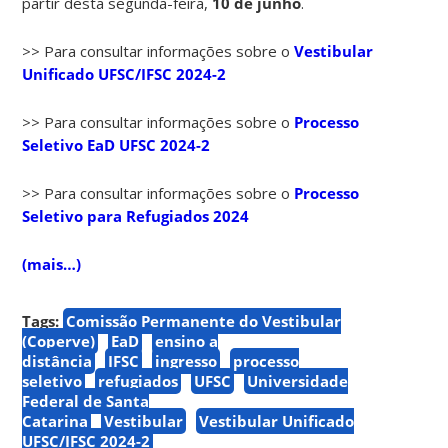
partir desta segunda-feira,
10 de junho
.
>> Para consultar informações sobre o
Vestibular
Unificado UFSC/IFSC 2024-2
>> Para consultar informações sobre o
Processo
Seletivo EaD UFSC 2024-2
>> Para consultar informações sobre o
Processo
Seletivo para Refugiados 2024
(mais…)
Tags:
Comissão Permanente do Vestibular
(Coperve)
EaD
ensino a
distância
IFSC
ingresso
processo
seletivo
refugiados
UFSC
Universidade
Federal de Santa
Catarina
Vestibular
Vestibular Unificado
UFSC/IFSC 2024-2