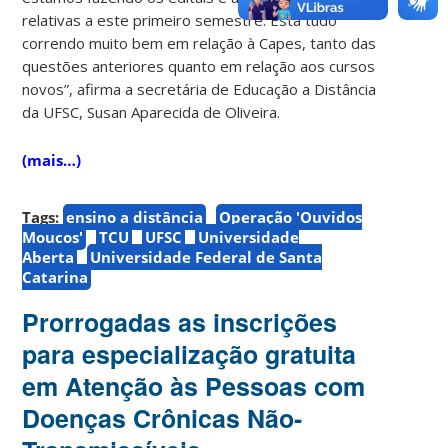
relativas a este primeiro semestre. Está tudo
correndo muito bem em relação à Capes, tanto das
questões anteriores quanto em relação aos cursos
novos”, afirma a secretária de Educação a Distância
da UFSC, Susan Aparecida de Oliveira.
(mais…)
Tags:
ensino a distância
Operação 'Ouvidos
Moucos'
TCU
UFSC
Universidade
Aberta
Universidade Federal de Santa
Catarina
Prorrogadas as inscrições
para especialização gratuita
em Atenção às Pessoas com
Doenças Crônicas Não-