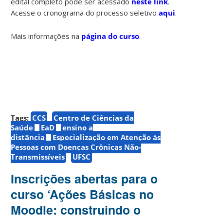
edital completo pode ser acessado
neste link
.
Acesse o cronograma do processo seletivo
aqui
.
Mais informações na
página do curso
.
Tags:
CCS
Centro de Ciências da
Saúde
EaD
ensino a
distância
Especialização em Atenção às
Pessoas com Doenças Crônicas Não-
Transmissíveis
UFSC
Inscrições abertas para o
curso ‘Ações Básicas no
Moodle: construindo o