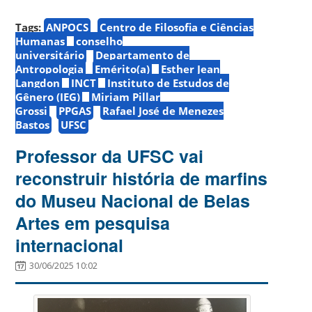
Tags:
ANPOCS
Centro de Filosofia e Ciências
Humanas
conselho
universitário
Departamento de
Antropologia
Emérito(a)
Esther Jean
Langdon
INCT
Instituto de Estudos de
Gênero (IEG)
Miriam Pillar
Grossi
PPGAS
Rafael José de Menezes
Bastos
UFSC
Professor da UFSC vai
reconstruir história de marfins
do Museu Nacional de Belas
Artes em pesquisa
internacional
30/06/2025 10:02