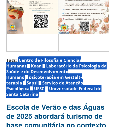
Tags:
Centro de Filosofia e Ciências
Humanas
Koan
Laboratório de Psicologia da
Saúde e do Desenvolvimento
Humano
psicoterapia em Gestalt-
terapia
Sapsi
Serviço de Atenção
Psicológica
UFSC
Universidade Federal de
Santa Catarina
Escola de Verão e das Águas
de 2025 abordará turismo de
base comunitária no contexto