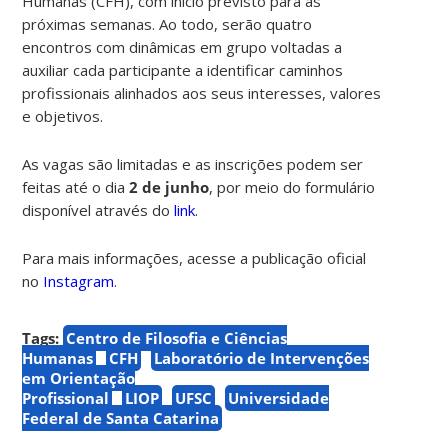
Humanas (CFH), com início previsto para as
próximas semanas. Ao todo, serão quatro
encontros com dinâmicas em grupo voltadas a
auxiliar cada participante a identificar caminhos
profissionais alinhados aos seus interesses, valores
e objetivos.
As vagas são limitadas e as inscrições podem ser
feitas até o dia
2 de junho
, por meio do formulário
disponível através do
link
.
Para mais informações, acesse a
publicação oficial
no
Instagram
.
Tags:
Centro de Filosofia e Ciências
Humanas
CFH
Laboratório de Intervenções
em Orientação
Profissional
LIOP
UFSC
Universidade
Federal de Santa Catarina