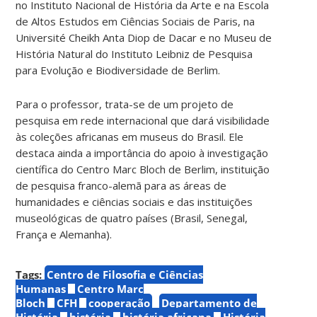
no Instituto Nacional de História da Arte e na Escola
de Altos Estudos em Ciências Sociais de Paris, na
Université Cheikh Anta Diop de Dacar e no Museu de
História Natural do Instituto Leibniz de Pesquisa
para Evolução e Biodiversidade de Berlim.
Para o professor, trata-se de um projeto de
pesquisa em rede internacional que dará visibilidade
às coleções africanas em museus do Brasil. Ele
destaca ainda a importância do apoio à investigação
científica do Centro Marc Bloch de Berlim, instituição
de pesquisa franco-alemã para as áreas de
humanidades e ciências sociais e das instituições
museológicas de quatro países (Brasil, Senegal,
França e Alemanha).
Tags:
Centro de Filosofia e Ciências
Humanas
Centro Marc
Bloch
CFH
cooperação
Departamento de
História
história
história africana
História