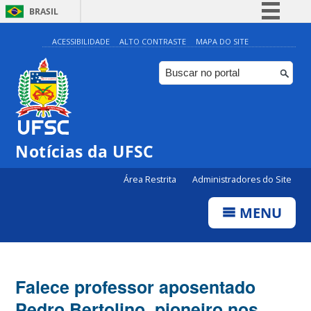
BRASIL
Simplifique!
ACESSIBILIDADE
ALTO CONTRASTE
MAPA DO SITE
Comunica BR
Participe
Acesso à informação
Legislação
Notícias da UFSC
Canais
Área Restrita
Administradores do Site
MENU
Falece professor aposentado
Pedro Bertolino, pioneiro nos