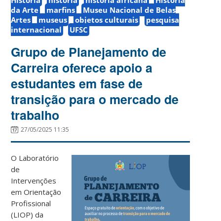
da Arte
marfins
Museu Nacional de Belas
Artes
museus
objetos culturais
pesquisa
internacional
UFSC
Grupo de Planejamento de
Carreira oferece apoio a
estudantes em fase de
transição para o mercado de
trabalho
27/05/2025 11:35
O Laboratório
de
Intervenções
em Orientação
Profissional
(LIOP) da