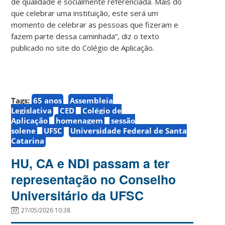
de qualidade e socialmente referenciada. Mais do
que celebrar uma instituição, este será um
momento de celebrar as pessoas que fizeram e
fazem parte dessa caminhada”, diz o texto
publicado no site do Colégio de Aplicação.
Tags:
65 anos
Assembleia
Legislativa
CED
Colégio de
Aplicação
homenagem
sessão
solene
UFSC
Universidade Federal de Santa
Catarina
HU, CA e NDI passam a ter
representação no Conselho
Universitário da UFSC
27/05/2026 10:38