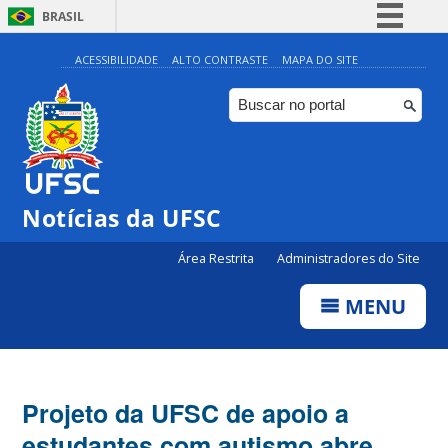
BRASIL
Simplifique!
ACESSIBILIDADE
ALTO CONTRASTE
MAPA DO SITE
Comunica BR
Participe
Acesso à informação
Legislação
Notícias da UFSC
Canais
Área Restrita
Administradores do Site
MENU
Projeto da UFSC de apoio a
estudantes com autismo abre