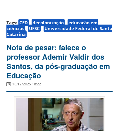
Tags:
CED
decolonização
educação em
ciências
UFSC
Universidade Federal de Santa
Catarina
Nota de pesar: falece o
professor Ademir Valdir dos
Santos, da pós-graduação em
Educação
16/12/2025 18:22