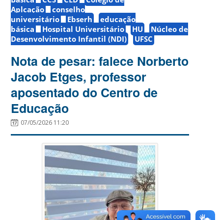
Aplcação
conselho
universitário
Ebserh
educação
básica
Hospital Universitário
HU
Núcleo de
Desenvolvimento Infantil (NDI)
UFSC
Nota de pesar: falece Norberto
Jacob Etges, professor
aposentado do Centro de
Educação
07/05/2026 11:20