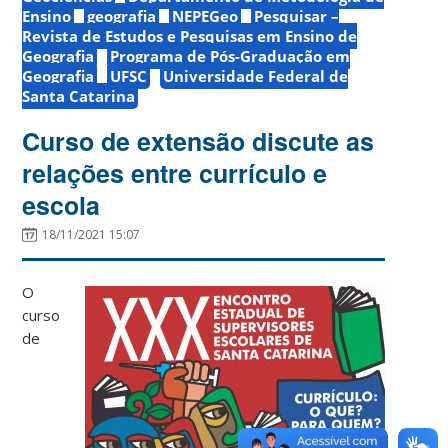
Ensino
geografia
NEPEGeo
Pesquisar –
Revista de Estudos e Pesquisas em Ensino de
Geografia
Programa de Pós-Graduação em
Geografia
UFSC
Universidade Federal de
Santa Catarina
Curso de extensão discute as
relações entre currículo e
escola
18/11/2021 15:07
O
curso
de