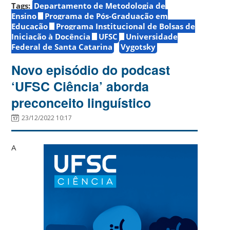
Tags:
Departamento de Metodologia de
Ensino
Programa de Pós-Graduação em
Educação
Programa Institucional de Bolsas de
Iniciação à Docência
UFSC
Universidade
Federal de Santa Catarina
Vygotsky
Novo episódio do podcast
‘UFSC Ciência’ aborda
preconceito linguístico
23/12/2022 10:17
A