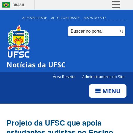
BRASIL
Simplifique!
ACESSIBILIDADE
ALTO CONTRASTE
MAPA DO SITE
Comunica BR
Participe
Acesso à informação
Legislação
Notícias da UFSC
Canais
Área Restrita
Administradores do Site
MENU
Projeto da UFSC que apoia
estudantes autistas no Ensino