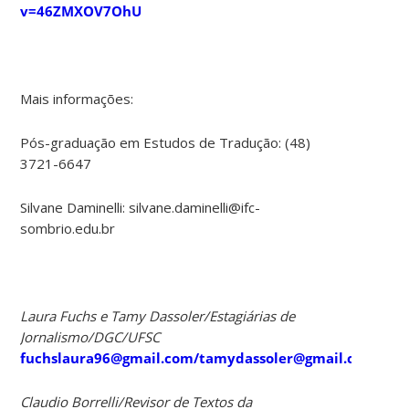
v=46ZMXOV7OhU
Mais informações:
Pós-graduação em Estudos de Tradução: (48)
3721-6647
Silvane Daminelli: silvane.daminelli@ifc-
sombrio.edu.br
Laura Fuchs e Tamy Dassoler/Estagiárias de
Jornalismo/DGC/UFSC
fuchslaura96@gmail.com/tamydassoler@gmail.com
Claudio Borrelli/Revisor de Textos da