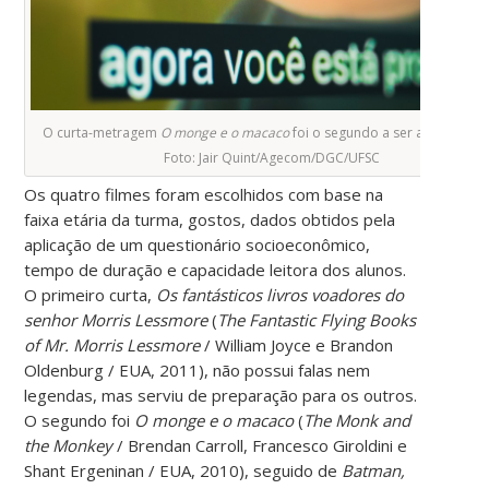
O curta-metragem
O monge e o macaco
foi o segundo a ser apresentad
Foto: Jair Quint/Agecom/DGC/UFSC
Os quatro filmes foram escolhidos com base na
faixa etária da turma, gostos, dados obtidos pela
aplicação de um questionário socioeconômico,
tempo de duração e capacidade leitora dos alunos.
O primeiro curta,
Os fantásticos livros voadores do
senhor Morris Lessmore
(
The Fantastic Flying Books
of Mr. Morris Lessmore
/ William Joyce e Brandon
Oldenburg / EUA, 2011), não possui falas nem
legendas, mas serviu de preparação para os outros.
O segundo foi
O monge e o macaco
(
The Monk and
the Monkey
/ Brendan Carroll, Francesco Giroldini e
Shant Ergeninan / EUA, 2010), seguido de
Batman,