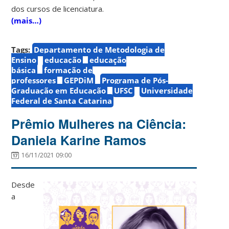
dos cursos de licenciatura.
(mais…)
Tags:
Departamento de Metodologia de
Ensino
educação
educação
básica
formação de
professores
GEPDiM
Programa de Pós-
Graduação em Educação
UFSC
Universidade
Federal de Santa Catarina
Prêmio Mulheres na Ciência:
Daniela Karine Ramos
16/11/2021 09:00
Desde
a