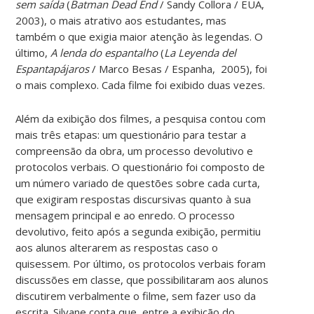
sem saída
(
Batman Dead End
/ Sandy Collora / EUA,
2003), o mais atrativo aos estudantes, mas
também o que exigia maior atenção às legendas. O
último,
A lenda do espantalho
(
La Leyenda del
Espantapájaros
/ Marco Besas / Espanha, 2005), foi
o mais complexo. Cada filme foi exibido duas vezes.
Além da exibição dos filmes, a pesquisa contou com
mais três etapas: um questionário para testar a
compreensão da obra, um processo devolutivo e
protocolos verbais. O questionário foi composto de
um número variado de questões sobre cada curta,
que exigiram respostas discursivas quanto à sua
mensagem principal e ao enredo. O processo
devolutivo, feito após a segunda exibição, permitiu
aos alunos alterarem as respostas caso o
quisessem. Por último, os protocolos verbais foram
discussões em classe, que possibilitaram aos alunos
discutirem verbalmente o filme, sem fazer uso da
escrita. Silvane conta que, entre a exibição do