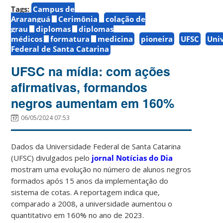
Tags:
Campus de
Araranguá
Cerimônia
colação de
grau
diplomas
diplomas
médicos
formatura
medicina
pioneira
UFSC
Uni
Federal de Santa Catarina
UFSC na mídia: com ações
afirmativas, formandos
negros aumentam em 160%
06/05/2024 07:53
Dados da Universidade Federal de Santa Catarina
(UFSC) divulgados pelo
jornal Notícias do Dia
mostram uma evolução no número de alunos negros
formados após 15 anos da implementação do
sistema de cotas. A reportagem indica que,
comparado a 2008, a universidade aumentou o
quantitativo em 160% no ano de 2023.