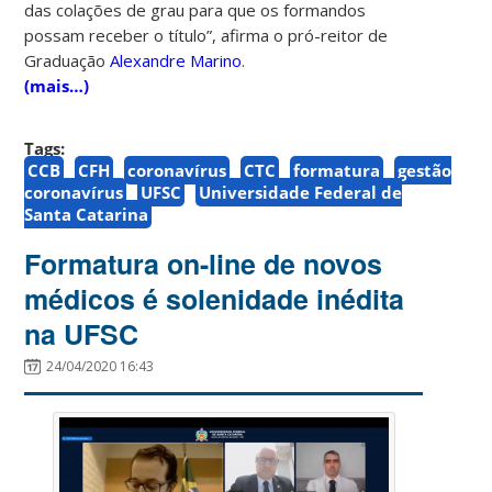
das colações de grau para que os formandos
possam receber o título
”, afirma o pró-reitor de
Graduação
Alexandre Marino
.
(mais…)
Tags:
CCB
CFH
coronavírus
CTC
formatura
gestão
coronavírus
UFSC
Universidade Federal de
Santa Catarina
Formatura on-line de novos
médicos é solenidade inédita
na UFSC
24/04/2020 16:43