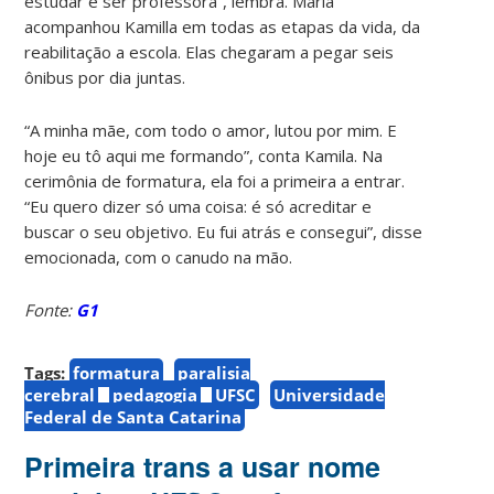
estudar e ser professora”, lembra. Maria
acompanhou Kamilla em todas as etapas da vida, da
reabilitação a escola. Elas chegaram a pegar seis
ônibus por dia juntas.
“A minha mãe, com todo o amor, lutou por mim. E
hoje eu tô aqui me formando”, conta Kamila. Na
cerimônia de formatura, ela foi a primeira a entrar.
“Eu quero dizer só uma coisa: é só acreditar e
buscar o seu objetivo. Eu fui atrás e consegui”, disse
emocionada, com o canudo na mão.
Fonte:
G1
Tags:
formatura
paralisia
cerebral
pedagogia
UFSC
Universidade
Federal de Santa Catarina
Primeira trans a usar nome