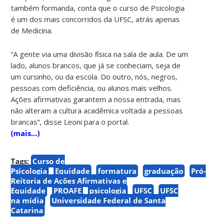
também formanda, conta que o curso de Psicologia
é um dos mais concorridos da UFSC, atrás apenas
de Medicina.
“A gente via uma divisão física na sala de aula. De um
lado, alunos brancos, que já se conheciam, seja de
um cursinho, ou da escola. Do outro, nós, negros,
pessoas com deficiência, ou alunos mais velhos.
Ações afirmativas garantem a nossa entrada, mas
não alteram a cultura acadêmica voltada a pessoas
brancas”, disse Leoni para o portal.
(mais…)
Tags:
Curso de
Psicologia
Equidade
formatura
graduação
Pró-
Reitoria de Ações Afirmativas e
Equidade
PROAFE
psicologia
UFSC
UFSC
na mídia
Universidade Federal de Santa
Catarina