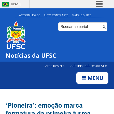
BRASIL
Simplifique!
ACESSIBILIDADE
ALTO CONTRASTE
MAPA DO SITE
Comunica BR
Participe
Acesso à informação
Legislação
Notícias da UFSC
Canais
Área Restrita
Administradores do Site
MENU
‘Pioneira’: emoção marca
formatura da primeira turma