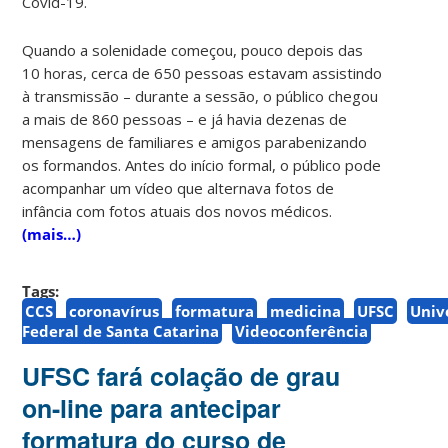
Covid-19.
Quando a solenidade começou, pouco depois das
10 horas, cerca de 650 pessoas estavam assistindo
à transmissão – durante a sessão, o público chegou
a mais de 860 pessoas – e já havia dezenas de
mensagens de familiares e amigos parabenizando
os formandos. Antes do início formal, o público pode
acompanhar um vídeo que alternava fotos de
infância com fotos atuais dos novos médicos.
(mais…)
Tags:
CCS
coronavírus
formatura
medicina
UFSC
Univ
Federal de Santa Catarina
Videoconferência
UFSC fará colação de grau
on-line para antecipar
formatura do curso de