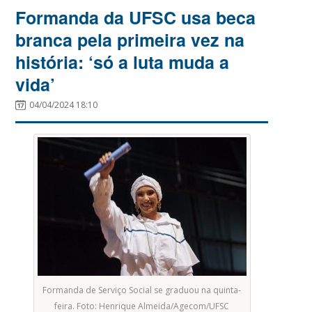
Formanda da UFSC usa beca
branca pela primeira vez na
história: ‘só a luta muda a
vida’
04/04/2024 18:10
Formanda de Serviço Social se graduou na quinta-
feira. Foto: Henrique Almeida/Agecom/UFSC