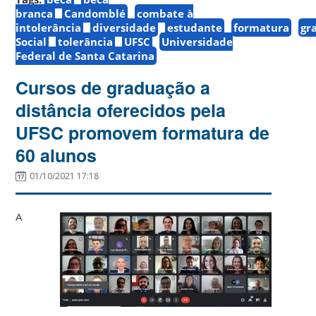
branca
Candomblé
combate à
intolerância
diversidade
estudante
formatura
gr
Social
tolerância
UFSC
Universidade
Federal de Santa Catarina
Cursos de graduação a
distância oferecidos pela
UFSC promovem formatura de
60 alunos
01/10/2021 17:18
A