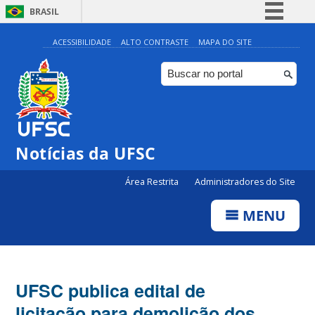
BRASIL
Simplifique!
ACESSIBILIDADE
ALTO CONTRASTE
MAPA DO SITE
Comunica BR
Participe
Acesso à informação
Legislação
Notícias da UFSC
Canais
Área Restrita
Administradores do Site
MENU
UFSC publica edital de
licitação para demolição dos