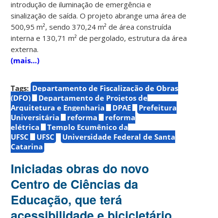
introdução de iluminação de emergência e
sinalização de saída. O projeto abrange uma área de
500,95 m², sendo 370,24 m² de área construída
interna e 130,71 m² de pergolado, estrutura da área
externa.
(mais…)
Tags:
Departamento de Fiscalização de Obras
(DFO)
Departamento de Projetos de
Arquitetura e Engenharia
DPAE
Prefeitura
Universitária
reforma
reforma
elétrica
Templo Ecumênico da
UFSC
UFSC
Universidade Federal de Santa
Catarina
Iniciadas obras do novo
Centro de Ciências da
Educação, que terá
acessibilidade e bicicletário