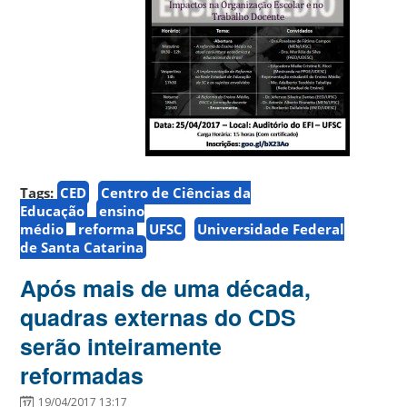
Tags:
CED
Centro de Ciências da
Educação
ensino
médio
reforma
UFSC
Universidade Federal
de Santa Catarina
Após mais de uma década,
quadras externas do CDS
serão inteiramente
reformadas
19/04/2017 13:17