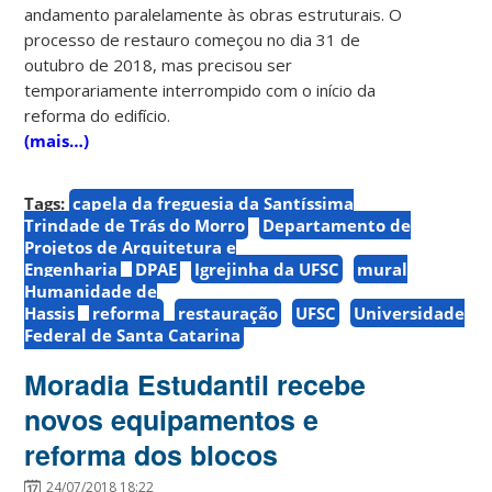
andamento paralelamente às obras estruturais. O
processo de restauro começou no dia 31 de
outubro de 2018, mas precisou ser
temporariamente interrompido com o início da
reforma do edifício.
(mais…)
Tags:
capela da freguesia da Santíssima
Trindade de Trás do Morro
Departamento de
Projetos de Arquitetura e
Engenharia
DPAE
Igrejinha da UFSC
mural
Humanidade de
Hassis
reforma
restauração
UFSC
Universidade
Federal de Santa Catarina
Moradia Estudantil recebe
novos equipamentos e
reforma dos blocos
24/07/2018 18:22