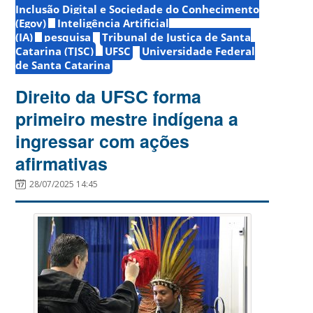
Inclusão Digital e Sociedade do Conhecimento
(Egov)
Inteligência Artificial
(IA)
pesquisa
Tribunal de Justiça de Santa
Catarina (TJSC)
UFSC
Universidade Federal
de Santa Catarina
Direito da UFSC forma
primeiro mestre indígena a
ingressar com ações
afirmativas
28/07/2025 14:45