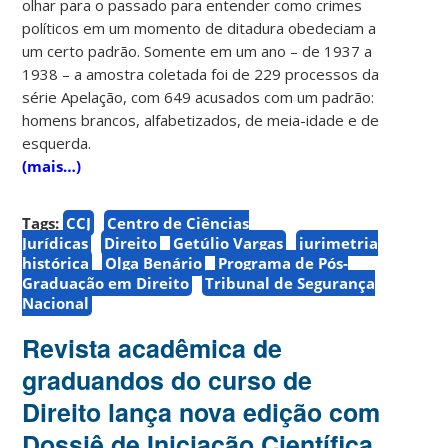
olhar para o passado para entender como crimes
políticos em um momento de ditadura obedeciam a
um certo padrão. Somente em um ano – de 1937 a
1938 – a amostra coletada foi de 229 processos da
série Apelação, com 649 acusados com um padrão:
homens brancos, alfabetizados, de meia-idade e de
esquerda.
(mais…)
Tags:
CCJ
Centro de Ciências
Jurídicas
Direito
Getúlio Vargas
jurimetria
histórica
Olga Benário
Programa de Pós-
Graduação em Direito
Tribunal de Segurança
Nacional
Revista acadêmica de
graduandos do curso de
Direito lança nova edição com
Dossiê de Iniciação Científica