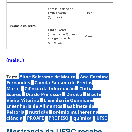
Camila Fabiano de
Freitas Marin
Júnior
(Química)
Exatas e da Terra
Cíntia Soares
(Engenharia Química
Plena
e Engenharia de
Alimentos)
(mais…)
Tags:
Aline Beltrame de Moura
Ana Carolina
Fernandes
Camila Fabiano de Freitas
Marin
Ciência da Informação
Cíntia
Soares
Dia do Professor
Direito
Elizete
Vieira Vitorino
Engenharia Química e
Engenharia de Alimentos
Gabinete da
Reitoria
nutrição
prêmio mulheres na
ciência
PROAFE
PROPESQ
química
UFSC
Mestranda da UFSC recebe