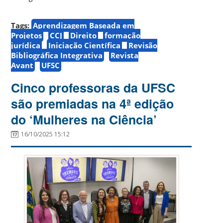
Tags:
Aprendizagem Baseada em
Projetos
CCJ
Direito
formação
jurídica
Iniciação Científica
Revisão
Bibliográfica Integrativa
Revista
Avant
UFSC
Cinco professoras da UFSC
são premiadas na 4ª edição
do ‘Mulheres na Ciência’
16/10/2025 15:12