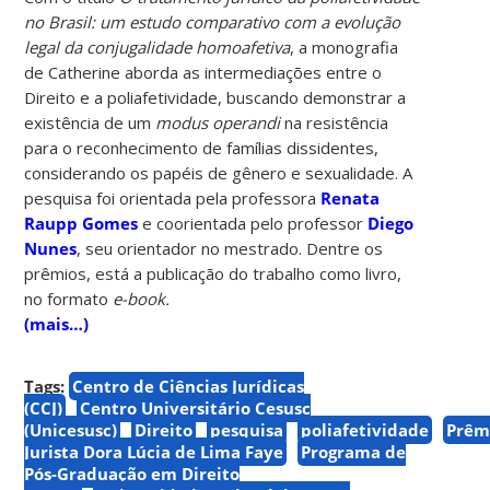
no Brasil: um estudo comparativo com a evolução
legal da conjugalidade homoafetiva
, a monografia
de Catherine aborda as intermediações entre o
Direito e a poliafetividade, buscando demonstrar a
existência de um
modus operandi
na resistência
para o reconhecimento de famílias dissidentes,
considerando os papéis de gênero e sexualidade. A
pesquisa foi orientada pela professora
Renata
Raupp Gomes
e coorientada pelo professor
Diego
Nunes
, seu orientador no mestrado. Dentre os
prêmios, está a publicação do trabalho como livro,
no formato
e-book.
(mais…)
Tags:
Centro de Ciências Jurídicas
(CCJ)
Centro Universitário Cesusc
(Unicesusc)
Direito
pesquisa
poliafetividade
Prêm
Jurista Dora Lúcia de Lima Faye
Programa de
Pós-Graduação em Direito