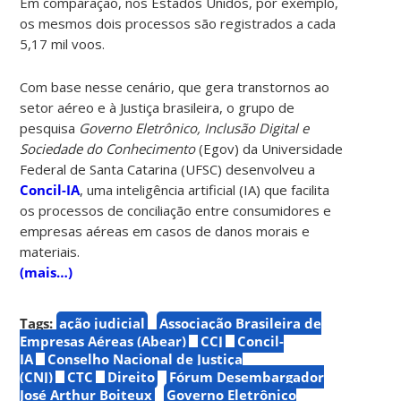
Em comparação, nos Estados Unidos, por exemplo,
os mesmos dois processos são registrados a cada
5,17 mil voos.
Com base nesse cenário, que gera transtornos ao
setor aéreo e à Justiça brasileira, o grupo de
pesquisa
Governo Eletrônico, Inclusão Digital e
Sociedade do Conhecimento
(Egov) da Universidade
Federal de Santa Catarina (UFSC) desenvolveu a
Concil-IA
, uma inteligência artificial (IA) que facilita
os processos de conciliação entre consumidores e
empresas aéreas em casos de danos morais e
materiais.
(mais…)
Tags:
ação judicial
Associação Brasileira de
Empresas Aéreas (Abear)
CCJ
Concil-
IA
Conselho Nacional de Justiça
(CNJ)
CTC
Direito
Fórum Desembargador
José Arthur Boiteux
Governo Eletrônico