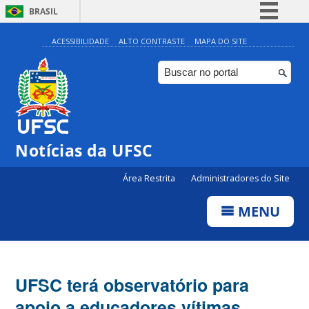
BRASIL
Simplifique!
ACESSIBILIDADE
ALTO CONTRASTE
MAPA DO SITE
Comunica BR
Participe
Acesso à informação
Legislação
Notícias da UFSC
Canais
Área Restrita
Administradores do Site
MENU
UFSC terá observatório para
apoio a educadores vítimas