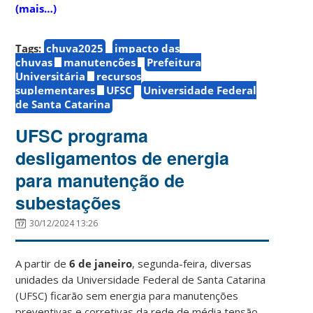
(mais…)
Tags:
chuva2025
impacto das
chuvas
manutenções
Prefeitura
Universitária
recursos
suplementares
UFSC
Universidade Federal
de Santa Catarina
UFSC programa
desligamentos de energia
para manutenção de
subestações
30/12/2024 13:26
A partir de
6 de janeiro
, segunda-feira, diversas
unidades da Universidade Federal de Santa Catarina
(UFSC) ficarão sem energia para manutenções
preventivas e corretivas da rede de média tensão