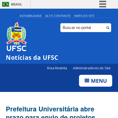
BRASIL
Simplifique!
ACESSIBILIDADE
ALTO CONTRASTE
MAPA DO SITE
Comunica BR
Participe
Acesso à informação
Legislação
Notícias da UFSC
Canais
Área Restrita
Administradores do Site
MENU
Prefeitura Universitária abre
prazo para envio de projetos