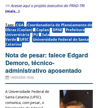
>> Acesse aqui o projeto executivo do PRAD-TRI
(mais…)
Tags:
CGA
Coordenadoria de Planejamento de
Obras (Coplan)
Coplan
DPAE
Prefeitura
Universitária
PU
Sala
Verde
UFSC
Universidade Federal de Santa
Catarina
Nota de pesar: falece Edgard
Demoro, técnico-
administrativo aposentado
19/03/2025 18:02
A Universidade Federal de
Santa Catarina (UFSC)
comunica, com pesar, o
falecimento de Edgard