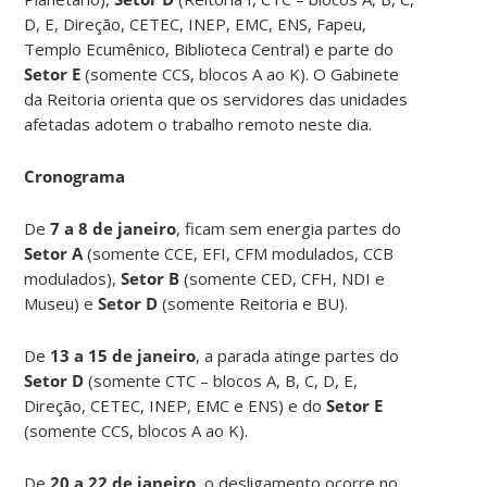
D, E, Direção, CETEC, INEP, EMC, ENS, Fapeu,
Templo Ecumênico, Biblioteca Central) e parte do
Setor E
(somente CCS, blocos A ao K). O Gabinete
da Reitoria orienta que os servidores das unidades
afetadas adotem o trabalho remoto neste dia.
Cronograma
De
7 a 8 de janeiro
, ficam sem energia partes do
Setor A
(somente CCE, EFI, CFM modulados, CCB
modulados),
Setor B
(somente CED, CFH, NDI e
Museu) e
Setor D
(somente Reitoria e BU).
De
13 a 15 de janeiro
, a parada atinge partes do
Setor D
(somente CTC – blocos A, B, C, D, E,
Direção, CETEC, INEP, EMC e ENS) e do
Setor E
(somente CCS, blocos A ao K).
De
20 a 22 de janeiro
, o desligamento ocorre no