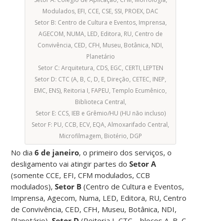
Modulados, EFI, CCE, CSE, SSI, PROEX, DAC
Setor B: Centro de Cultura e Eventos, Imprensa,
AGECOM, NUMA, LED, Editora, RU, Centro de
Convivência, CED, CFH, Museu, Botânica, NDI,
Planetário
Setor C: Arquitetura, CDS, EGC, CERTI, LEPTEN
Setor D: CTC (A, B, C, D, E, Direção, CETEC, INEP,
EMC, ENS), Reitoria I, FAPEU, Templo Ecumênico,
Biblioteca Central,
Setor E: CCS, IEB e Grêmio/HU (HU não incluso)
Setor F: PU, CCB, ECV, EQA, Almoxarifado Central,
Microfilmagem, Biotério, DGP
No dia
6 de janeiro
, o primeiro dos serviços, o
desligamento vai atingir partes do
Setor A
(somente CCE, EFI, CFM modulados, CCB
modulados),
Setor
B
(Centro de Cultura e Eventos,
Imprensa, Agecom, Numa, LED, Editora, RU, Centro
de Convivência, CED, CFH, Museu, Botânica, NDI,
Planetário),
Setor D
(Reitoria I, CTC – blocos A, B, C,