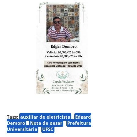
Tags:
auxiliar de eletricista
Edgard
Demoro
Nota de pesar
Prefeitura
Universitária
UFSC