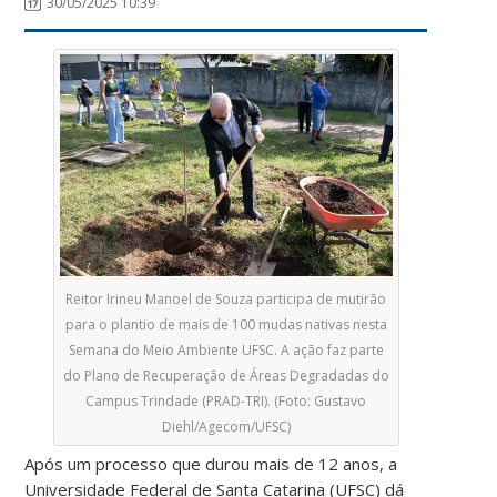
30/05/2025 10:39
Reitor Irineu Manoel de Souza participa de mutirão
para o plantio de mais de 100 mudas nativas nesta
Semana do Meio Ambiente UFSC. A ação faz parte
do Plano de Recuperação de Áreas Degradadas do
Campus Trindade (PRAD-TRI). (Foto: Gustavo
Diehl/Agecom/UFSC)
Após um processo que durou mais de 12 anos, a
Universidade Federal de Santa Catarina (UFSC) dá