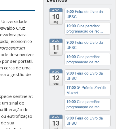
AGO
9:00
Feira do Livro da
10
UFSC
a Universidade
seg
19:00
Cine paredão:
 Oswaldo Cruz
programação de rec...
novadora para
ápido, econômico
AGO
9:00
Feira do Livro da
11
UFSC
rorocentrum
ter
pode desenvolver
19:00
Cine paredão:
por ser portátil,
programação de rec...
em cerca de uma
AGO
9:00
Feira do Livro da
para a gestão de
12
UFSC
qua
17:00
3º Prêmio Zahidé
Muzart
pécie sentinela”:
19:00
Cine paredão:
 um sinal de
programação de rec...
á liberação de
 ou eutrofização
AGO
9:00
Feira do Livro da
13
 de sua
UFSC
qui