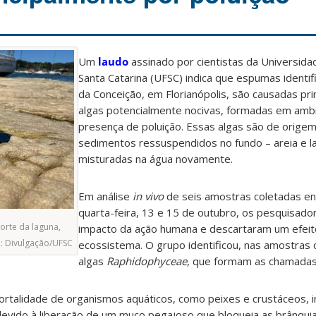
Um
laudo
assinado por cientistas da Universida
Santa Catarina (UFSC) indica que espumas identi
da Conceição, em Florianópolis, são causadas pr
algas potencialmente nocivas, formadas em amb
presença de poluição. Essas algas são de orige
sedimentos ressuspendidos no fundo – areia e 
misturadas na água novamente.
Em análise
in vivo
de seis amostras coletadas e
quarta-feira, 13 e 15 de outubro, os pesquisad
orte da laguna,
impacto da ação humana e descartaram um efeito
o: Divulgação/UFSC
ecossistema. O grupo identificou, nas amostras 
algas
Raphidophyceae
, que formam as chamada
ortalidade de organismos aquáticos, como peixes e crustáceos, 
devido à liberação de um muco pegajoso que bloqueia as brânqui