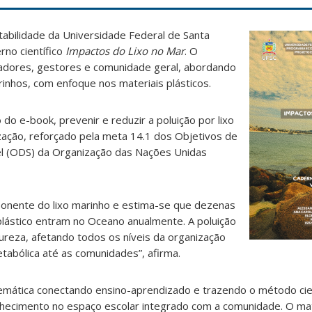
bilidade da Universidade Federal de Santa
rno científico
Impactos do Lixo no Mar
. O
cadores, gestores e comunidade geral, abordando
inhos, com enfoque nos materiais plásticos.
o e-book, prevenir e reduzir a poluição por lixo
ização, reforçado pela meta 14.1 dos Objetivos de
l (ODS) da Organização das Nações Unidas
mponente do lixo marinho e estima-se que dezenas
plástico entram no Oceano anualmente. A poluição
tureza, afetando todos os níveis da organização
etabólica até as comunidades”, afirma.
lemática conectando ensino-aprendizado e trazendo o método cie
hecimento no espaço escolar integrado com a comunidade. O mate