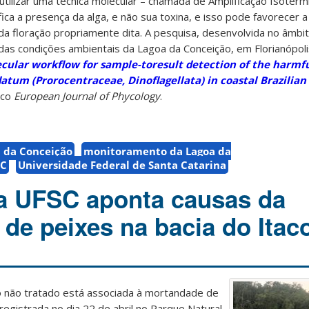
r utilizar uma técnica molecular – chamada de Amplificação Isotér
fica a presença da alga, e não sua toxina, e isso pode favorecer 
a floração propriamente dita. A pesquisa, desenvolvida no âmbit
as condições ambientais da Lagoa da Conceição, em Florianópolis
ecular workflow for sample-toresult detection of the harmfu
tum (Prorocentraceae, Dinoflagellata) in coastal Brazilian
ico
European Journal of Phycology
.
 da Conceição
monitoramento da Lagoa da
SC
Universidade Federal de Santa Catarina
a UFSC aponta causas da
de peixes na bacia do Itac
to não tratado está associada à mortandade de
 registrada no dia 22 de abril no Parque Natural