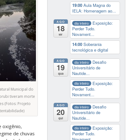
19:00
Aula Magna do
IELA: Homenagem ao...
AGO
Exposição:
dia inteiro
18
Perder Tudo.
Novament...
ter
14:00
Soberania
tecnológica e digital
AGO
Desafio
dia inteiro
19
Universitário de
Nautide...
qua
Exposição:
dia inteiro
Perder Tudo.
tural Municipal do
Novament...
orubi tiveram morte
s (Fotos: Projeto
AGO
Desafio
dia inteiro
20
entabilidade)
Universitário de
Nautide...
qui
 oxigênio,
Exposição:
dia inteiro
regime de chuvas
Perder Tudo.
Novament...