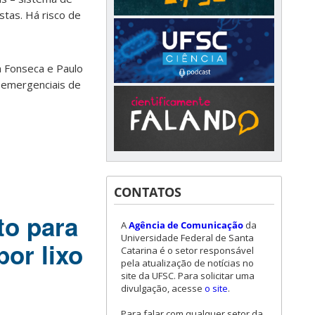
tas. Há risco de
a Fonseca e Paulo
 emergenciais de
CONTATOS
to para
A
Agência de Comunicação
da
Universidade Federal de Santa
or lixo
Catarina é o setor responsável
pela atualização de notícias no
site da UFSC. Para solicitar uma
divulgação, acesse
o site
.
Para falar com qualquer setor da