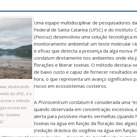
Uma equipe multidisciplinar de pesquisadores d
Federal de Santa Catarina (UFSC) e do Instituto
(Fiocruz) desenvolveu uma solução tecnológica i
monitoramento ambiental: um teste molecular r
e eficaz que detecta a presença da alga nociva
P
cordatum
diretamente nos ambientes onde ela 
florações e liberar toxinas. O método destaca-se 
de baixo custo e capaz de fornecer resultados 
hora, o que representa um avanço significativo 
riscos em ecossistemas costeiros.
kawa, doutorando
mento da UFSC, é o
descreve o método
A
Prorocentrum cordatum
é considerada uma “es
lgas nocivas em
quando observada em concentração excessiva, é
to: Gustavo
alerta para possíveis marés vermelhas (quando h
SC
toxinas na água em função da floração das algas)
(redução drástica do oxigênio na água em função