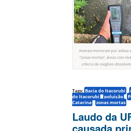
Animais morreram por asfixia
“zonas mortas”, áreas com níve
críticos de oxigênio dissolvid
Tags:
Bacia do Itacorubi
do Itacorubi
poluição
P
Catarina
zonas mortas
Laudo da U
causada pri