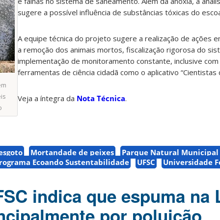
e falhas no sistema de saneamento. Além da anoxia, a análi
sugere a possível influência de substâncias tóxicas do esc
A equipe técnica do projeto sugere a realização de ações 
a remoção dos animais mortos, fiscalização rigorosa do si
implementação de monitoramento constante, inclusive com
ferramentas de ciência cidadã como o aplicativo “Cientistas 
 em
is
Veja a íntegra da
Nota Técnica
.
o
esgoto
Mortandade de peixes
Parque Natural Municipal
rograma Ecoando Sustentabilidade
UFSC
Universidade F
FSC indica que espuma na 
ncipalmente por poluição