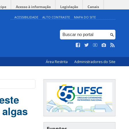
cipe
Acesso à informação
Legislação
Canais
ACESSIBILIDADE
ALTO CONTRASTE
MAPA DO SITE
Área Restrita
Administradores do Site
este
 algas
Eventos