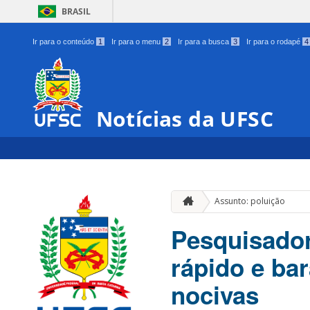
BRASIL
Ir para o conteúdo
1
Ir para o menu
2
Ir para a busca
3
Ir para o rodapé
4
Notícias da UFSC
Assunto: poluição
Pesquisado
rápido e ba
nocivas