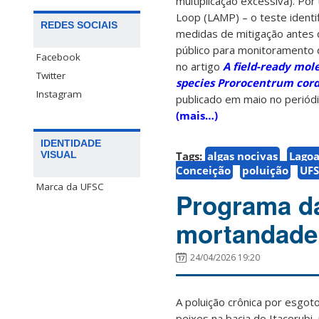
multiplicação excessiva). Po
Loop (LAMP) – o teste identi
REDES SOCIAIS
medidas de mitigação antes d
público para monitoramento d
Facebook
no artigo
A field-ready mol
Twitter
species Prorocentrum corda
Instagram
publicado em maio no periód
(mais…)
IDENTIDADE
Tags:
algas nocivas
Lagoa
VISUAL
Conceição
poluição
UF
Marca da UFSC
Programa d
mortandade 
24/04/2026 19:20
A poluição crônica por esgo
peixes na bacia do Itacorubi,