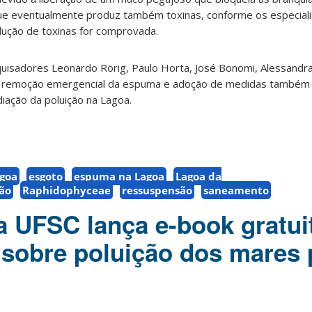
que eventualmente produz também toxinas, conforme os especialis
dução de toxinas for comprovada.
quisadores Leonardo Rörig, Paulo Horta, José Bonomi, Alessandr
 da remoção emergencial da espuma e adoção de medidas também
ação da poluição na Lagoa.
goa
esgoto
espuma na Lagoa
Lagoa da
ão
Raphidophyceae
ressuspensão
saneamento
 UFSC lança e-book gratui
sobre poluição dos mares p