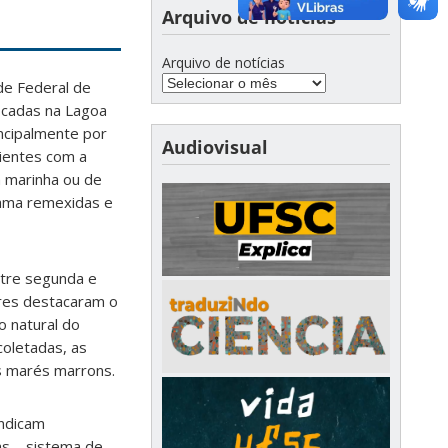
Arquivo de notícias
Arquivo de notícias
de Federal de
ficadas na Lagoa
incipalmente por
Audiovisual
ientes com a
m marinha ou de
lama remexidas e
ntre segunda e
ores destacaram o
 natural do
coletadas, as
s marés marrons.
indicam
as – sistema de