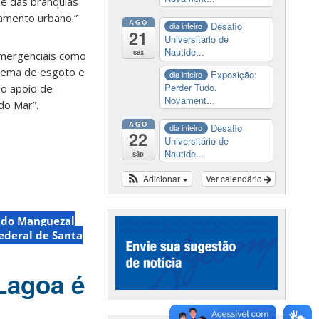
se das brânquias
oamento urbano.”
AGO
Desafio
dia inteiro
21
Universitário de
Nautide...
sex
emergenciais como
stema de esgoto e
Exposição:
dia inteiro
Perder Tudo.
 o apoio de
Novament...
do Mar”.
AGO
Desafio
dia inteiro
22
Universitário de
Nautide...
sáb
Adicionar
Ver calendário
 do Manguezal
ederal de Santa
Lagoa é