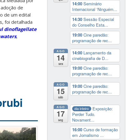
mica Mediada por
14:00
Seminário
a adoção de
Internacional ‘Ninguém...
o de um edital
14:30
Sessão Especial
, foi detalhada
do Conselho Esta...
l dinoflagellate
19:00
Cine paredão:
 waters
,
programação de rec...
AGO
14:00
Lançamento da
14
cinebiografia de D...
sex
19:00
Cine paredão:
programação de rec...
AGO
19:00
Cine paredão:
15
programação de rec...
orubi
sáb
AGO
Exposição:
dia inteiro
17
Perder Tudo.
Novament...
seg
16:00
Curso de formação
em Jornalismo ...