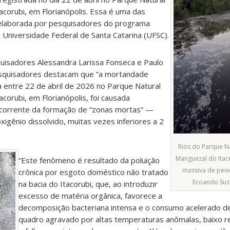
acorubi, em Florianópolis. Essa é uma das
 elaborada por pesquisadores do programa
 Universidade Federal de Santa Catarina (UFSC).
quisadores Alessandra Larissa Fonseca e Paulo
squisadores destacam que “a mortandade
 entre 22 de abril de 2026 no Parque Natural
corubi, em Florianópolis, foi causada
decorrente da formação de “zonas mortas” —
oxigênio dissolvido, muitas vezes inferiores a 2
Rios do Parque Na
Manguezal do Itac
“Este fenômeno é resultado da poluição
massiva de peixe
crônica por esgoto doméstico não tratado
Ecoando Sust
na bacia do Itacorubi, que, ao introduzir
excesso de matéria orgânica, favorece a
decomposição bacteriana intensa e o consumo acelerado de
quadro agravado por altas temperaturas anômalas, baixo 