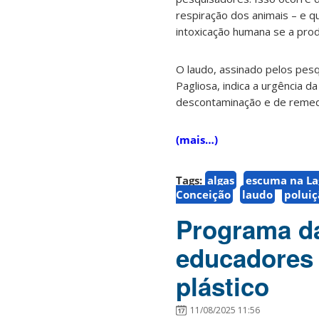
respiração dos animais – e 
intoxicação humana se a pro
O laudo, assinado pelos pes
Pagliosa, indica a urgência
descontaminação e de remedi
(mais…)
Tags:
algas
escuma na La
Conceição
laudo
poluiç
Programa da
educadores 
plástico
11/08/2025 11:56