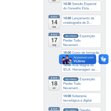
qui
14:30
Sessão Especial
do Conselho Esta...
AGO
14:00
Lançamento da
14
cinebiografia de D...
sex
AGO
Exposição:
dia inteiro
17
Perder Tudo.
Novament...
seg
16:00
Curso de formação
em Jornalismo ...
19:00
Aula Magna do
IELA: Homenagem ao...
AGO
Exposição:
dia inteiro
18
Perder Tudo.
Novament...
ter
14:00
Soberania
tecnológica e digital
AGO
Desafio
dia inteiro