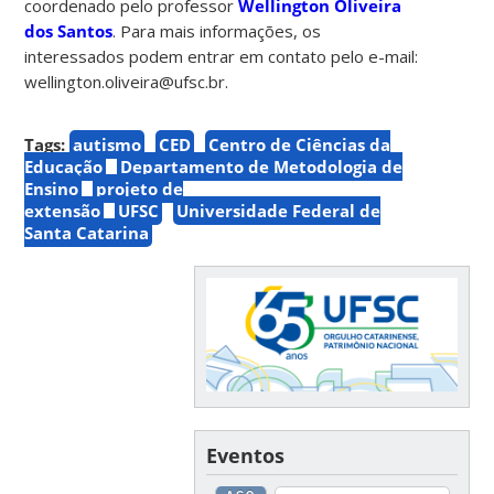
coordenado pelo professor
Wellington Oliveira
dos Santos
. Para mais informações, os
interessados podem entrar em contato pelo e-mail:
wellington.oliveira@ufsc.br.
Tags:
autismo
CED
Centro de Ciências da
Educação
Departamento de Metodologia de
Ensino
projeto de
extensão
UFSC
Universidade Federal de
Santa Catarina
Eventos