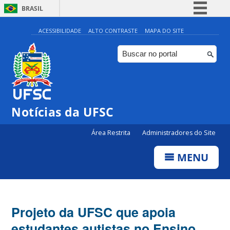
BRASIL
Simplifique!
ACESSIBILIDADE
ALTO CONTRASTE
MAPA DO SITE
Comunica BR
Participe
Acesso à informação
Legislação
Notícias da UFSC
Canais
Área Restrita
Administradores do Site
MENU
Projeto da UFSC que apoia
estudantes autistas no Ensino