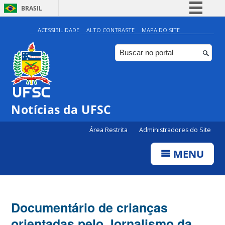
BRASIL
Simplifique!
ACESSIBILIDADE
ALTO CONTRASTE
MAPA DO SITE
Comunica BR
Participe
Acesso à informação
Legislação
Notícias da UFSC
Canais
Área Restrita
Administradores do Site
MENU
Documentário de crianças
orientadas pelo Jornalismo da