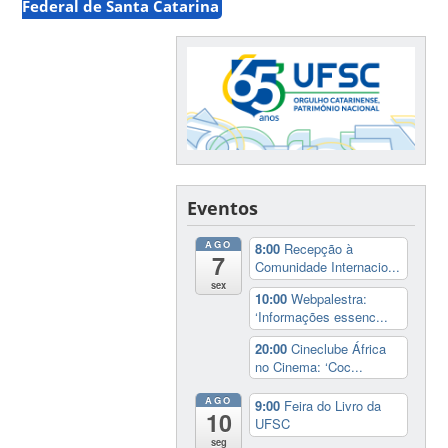
Federal de Santa Catarina
Eventos
AGO
8:00
Recepção à
7
Comunidade Internacio...
sex
10:00
Webpalestra:
‘Informações essenc...
20:00
Cineclube África
no Cinema: ‘Coc...
AGO
9:00
Feira do Livro da
10
UFSC
seg