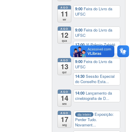
AGO
9:00
Feira do Livro da
11
UFSC
ter
AGO
9:00
Feira do Livro da
12
UFSC
qua
17:00
3º Prêmio Zahidé
Muzart
AGO
9:00
Feira do Livro da
13
UFSC
qui
14:30
Sessão Especial
do Conselho Esta...
AGO
14:00
Lançamento da
14
cinebiografia de D...
sex
AGO
Exposição:
dia inteiro
17
Perder Tudo.
Novament...
seg