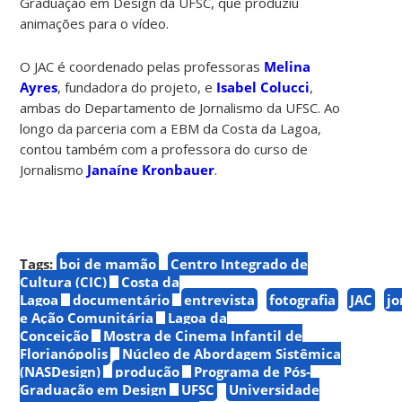
Graduação em Design da UFSC, que produziu
animações para o vídeo.
O JAC é coordenado pelas professoras
Melina
Ayres
, fundadora do projeto, e
Isabel Colucci
,
ambas do Departamento de Jornalismo da UFSC. Ao
longo da parceria com a EBM da Costa da Lagoa,
contou também com a professora do curso de
Jornalismo
Janaíne Kronbauer
.
Tags:
boi de mamão
Centro Integrado de
Cultura (CIC)
Costa da
Lagoa
documentário
entrevista
fotografia
JAC
jo
e Ação Comunitária
Lagoa da
Conceição
Mostra de Cinema Infantil de
Florianópolis
Núcleo de Abordagem Sistêmica
(NASDesign)
produção
Programa de Pós-
Graduação em Design
UFSC
Universidade