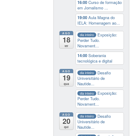
16:00
Curso de formação
em Jornalismo ...
19:00
Aula Magna do
IELA: Homenagem ao...
AGO
Exposição:
dia inteiro
18
Perder Tudo.
Novament...
ter
14:00
Soberania
tecnológica e digital
AGO
Desafio
dia inteiro
19
Universitário de
Nautide...
qua
Exposição:
dia inteiro
Perder Tudo.
Novament...
AGO
Desafio
dia inteiro
20
Universitário de
Nautide...
qui