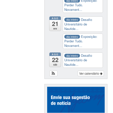
Exposição:
dia inteiro
Perder Tudo.
Novament...
AGO
Desafio
dia inteiro
21
Universitário de
Nautide...
sex
Exposição:
dia inteiro
Perder Tudo.
Novament...
AGO
Desafio
dia inteiro
22
Universitário de
Nautide...
sáb
Ver calendário