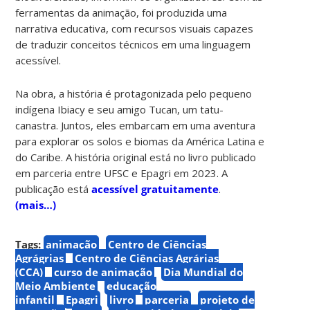
ferramentas da animação, foi produzida uma
narrativa educativa, com recursos visuais capazes
de traduzir conceitos técnicos em uma linguagem
acessível.
Na obra, a história é protagonizada pelo pequeno
indígena Ibiacy e seu amigo Tucan, um tatu-
canastra. Juntos, eles embarcam em uma aventura
para explorar os solos e biomas da América Latina e
do Caribe. A história original está no livro publicado
em parceria entre UFSC e Epagri em 2023. A
publicação está
acessível gratuitamente
.
(mais…)
Tags:
animação
Centro de Ciências
Agrágrias
Centro de Ciências Agrárias
(CCA)
curso de animação
Dia Mundial do
Meio Ambiente
educação
infantil
Epagri
livro
parceria
projeto de