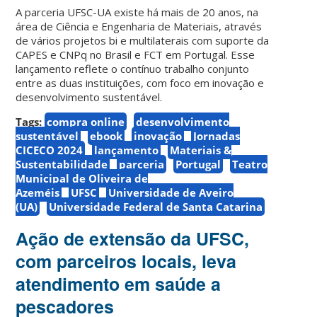
A parceria UFSC-UA existe há mais de 20 anos, na
área de Ciência e Engenharia de Materiais, através
de vários projetos bi e multilaterais com suporte da
CAPES e CNPq no Brasil e FCT em Portugal. Esse
lançamento reflete o contínuo trabalho conjunto
entre as duas instituições, com foco em inovação e
desenvolvimento sustentável.
Tags:
compra online
desenvolvimento
sustentável
ebook
inovação
Jornadas
CICECO 2024
lançamento
Materiais &
Sustentabilidade
parceria
Portugal
Teatro
Municipal de Oliveira de
Azeméis
UFSC
Universidade de Aveiro
(UA)
Universidade Federal de Santa Catarina
Ação de extensão da UFSC,
com parceiros locais, leva
atendimento em saúde a
pescadores