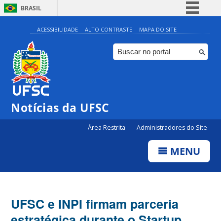
BRASIL
Simplifique!
ACESSIBILIDADE
ALTO CONTRASTE
MAPA DO SITE
Comunica BR
Participe
Acesso à informação
Legislação
Notícias da UFSC
Canais
Área Restrita
Administradores do Site
MENU
UFSC e INPI firmam parceria
estratégica durante o Startup