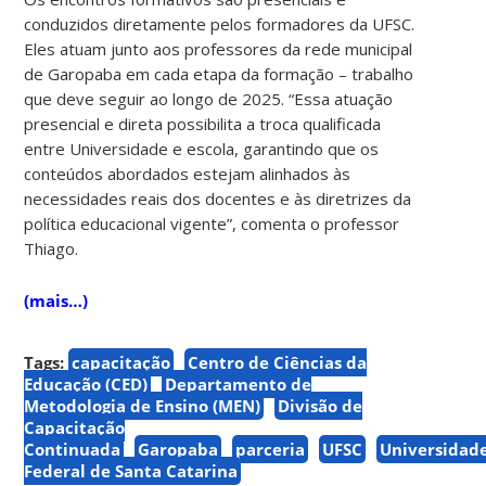
conduzidos diretamente pelos formadores da UFSC.
Eles atuam junto aos professores da rede municipal
de Garopaba em cada etapa da formação – trabalho
que deve seguir ao longo de 2025. “Essa atuação
presencial e direta possibilita a troca qualificada
entre Universidade e escola, garantindo que os
conteúdos abordados estejam alinhados às
necessidades reais dos docentes e às diretrizes da
política educacional vigente”, comenta o professor
Thiago.
(mais…)
Tags:
capacitação
Centro de Ciências da
Educação (CED)
Departamento de
Metodologia de Ensino (MEN)
Divisão de
Capacitação
Continuada
Garopaba
parceria
UFSC
Universidad
Federal de Santa Catarina