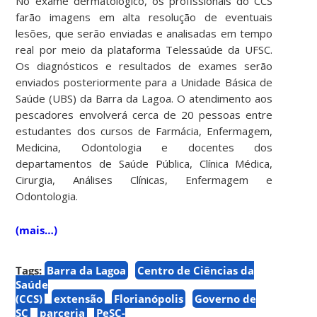
No exame dermatológico, os profissionais do CCS
farão imagens em alta resolução de eventuais
lesões, que serão enviadas e analisadas em tempo
real por meio da plataforma Telessaúde da UFSC.
Os diagnósticos e resultados de exames serão
enviados posteriormente para a Unidade Básica de
Saúde (UBS) da Barra da Lagoa. O atendimento aos
pescadores envolverá cerca de 20 pessoas entre
estudantes dos cursos de Farmácia, Enfermagem,
Medicina, Odontologia e docentes dos
departamentos de Saúde Pública, Clínica Médica,
Cirurgia, Análises Clínicas, Enfermagem e
Odontologia.
(mais…)
Tags:
Barra da Lagoa
Centro de Ciências da
Saúde
(CCS)
extensão
Florianópolis
Governo de
SC
parceria
PeSC-