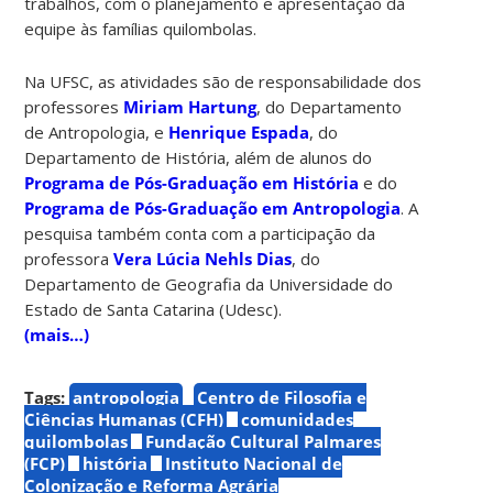
trabalhos, com o planejamento e apresentação da
equipe às famílias quilombolas.
Na UFSC, as atividades são de responsabilidade dos
professores
Miriam Hartung
, do Departamento
de Antropologia, e
Henrique Espada
, do
Departamento de História, além de alunos do
Programa de Pós-Graduação em História
e do
Programa de Pós-Graduação em Antropologia
. A
pesquisa também conta com a participação da
professora
Vera Lúcia Nehls Dias
, do
Departamento de Geografia da Universidade do
Estado de Santa Catarina (Udesc).
(mais…)
Tags:
antropologia
Centro de Filosofia e
Ciências Humanas (CFH)
comunidades
quilombolas
Fundação Cultural Palmares
(FCP)
história
Instituto Nacional de
Colonização e Reforma Agrária