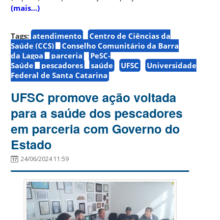
(mais…)
Tags:
atendimento
Centro de Ciências da
Saúde (CCS)
Conselho Comunitário da Barra
da Lagoa
parceria
PeSC-
Saúde
pescadores
saúde
UFSC
Universidade
Federal de Santa Catarina
UFSC promove ação voltada
para a saúde dos pescadores
em parceria com Governo do
Estado
24/06/2024 11:59