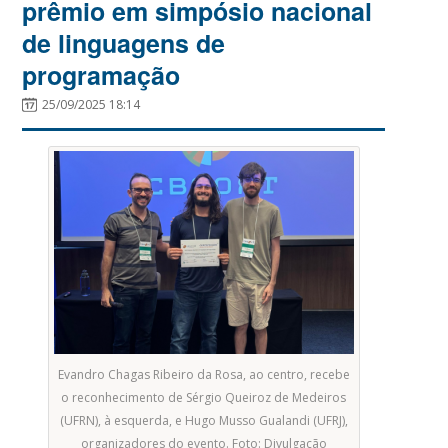
prêmio em simpósio nacional
de linguagens de
programação
25/09/2025 18:14
Evandro Chagas Ribeiro da Rosa, ao centro, recebe
o reconhecimento de Sérgio Queiroz de Medeiros
(UFRN), à esquerda, e Hugo Musso Gualandi (UFRJ),
organizadores do evento. Foto: Divulgação