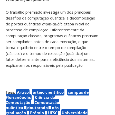
O trabalho premiado investiga um dos principais
desafios da computação quântica: a decomposição
de portas quânticas
multi-qubit
, etapa inicial do
processo de compilação. Diferentemente da
computação clássica, programas quânticos precisam
ser compilados antes de cada execução, o que
torna equilíbrio entre o tempo de compilação
(clássico) e o tempo de execução (quântico) um
fator determinante para a eficiência dos sistemas,
explicaram os responsáveis pela publicação.
Tags:
Artigo
artigo científico
campus de
Florianópolis
Ciência da
Computação
Computação
quântica
doutorado
pós-
graduação
Prêmio
UFSC
Universidade