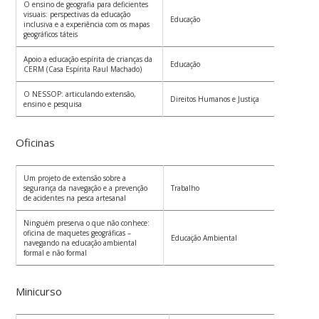
O ensino de geografia para deficientes
visuais: perspectivas da educação
Educação
Rut
inclusiva e a experiência com os mapas
geográficos táteis
Apoio a educação espírita de crianças da
Sér
Educação
CERM (Casa Espírita Raul Machado)
Viei
O NESSOP: articulando extensão,
Direitos Humanos e Justiça
Ver
ensino e pesquisa
Oficinas
Um projeto de extensão sobre a
segurança da navegação e a prevenção
Trabalho
de acidentes na pesca artesanal
Ninguém preserva o que não conhece:
oficina de maquetes geográficas –
Educação Ambiental
navegando na educação ambiental
formal e não formal
Minicurso