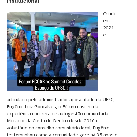
institucional
Criado
em
2021
e
articulado pelo administrador aposentado da UFSC,
Eugênio Luiz Gonçalves, o Fórum nasceu da
experiência concreta de autogestão comunitária.
Morador da Costa de Dentro desde 2010 e
voluntário do conselho comunitário local, Eugênio
testemunhou como a comunidade gere há 35 anos o