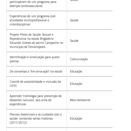
participaram de um programa para
doenças cardiovasculares
Experiências de um programa com
atividades multiprofissional e
Saúde
Gen
interdisciplinar
Projeto Piloto de Saúde Sexual e
Reprodutiva na escola Brigadeiro
Saúde
Gon
Eduardo Gomes do bairro Campeche no
município de Florianópolis
Identificação e sinalização para quem
Jos
Comunicação
precisa
Gon
De conversas à “em-cena-ação” na escola
Educação
Mar
Comitê de acessibilidade e inclusão da
Educação
Mar
UFSC
Aprender hidrologia para prevenção de
desastres naturais: seis anos de
Meio Ambiente
Mas
experiências
Plantas medicinais e os cuidados com a
saúde: contando várias histórias
Educação
Rena
(2011/2012)