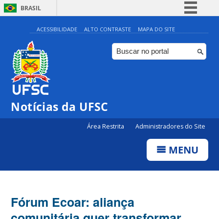
BRASIL
Simplifique!
ACESSIBILIDADE
ALTO CONTRASTE
MAPA DO SITE
Comunica BR
Participe
Acesso à informação
Legislação
Notícias da UFSC
Canais
Área Restrita
Administradores do Site
MENU
Fórum Ecoar: aliança
comunitária quer transformar