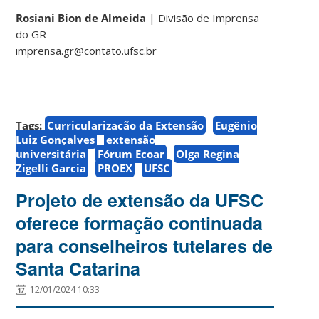
Rosiani Bion de Almeida
| Divisão de Imprensa
do GR
imprensa.gr@contato.ufsc.br
Tags:
Curricularização da Extensão
Eugênio
Luiz Gonçalves
extensão
universitária
Fórum Ecoar
Olga Regina
Zigelli Garcia
PROEX
UFSC
Projeto de extensão da UFSC
oferece formação continuada
para conselheiros tutelares de
Santa Catarina
12/01/2024 10:33