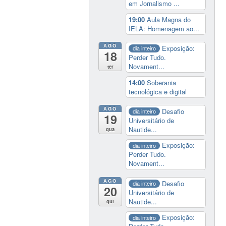
em Jornalismo ...
19:00
Aula Magna do
IELA: Homenagem ao...
AGO
Exposição:
dia inteiro
18
Perder Tudo.
Novament...
ter
14:00
Soberania
tecnológica e digital
AGO
Desafio
dia inteiro
19
Universitário de
Nautide...
qua
Exposição:
dia inteiro
Perder Tudo.
Novament...
AGO
Desafio
dia inteiro
20
Universitário de
Nautide...
qui
Exposição:
dia inteiro