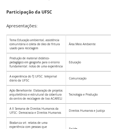
Participação da UFSC
Apresentações:
Tema:Educação ambiental, assistência
comunitária e coleta de óleo de fritura
Área:Meio Ambiente
Coo
usado para reciclagem
Produção de material didático-
pedagógico em geografia para o ensino
Educação
Alo
fundamental: notas de uma experiência
A experiência do TJ UFSC: telejornal
Ant
Comunicação
diário da UFSC
Eme
Ação Beneficente: Elaboração de projetos
arquitetônico e estrutural da cobertura
Tecnologia e Produção
Jaci
do centro de reciclagem de lixo ACARELI
A II Semana de Direitos Humanos da
Clá
Direitos Humanos e Justiça
UFSC: Democracia e Direitos Humanos
Dan
Biodanza srt: relatos de uma
experiência com pessoas que
Saúde
Gen