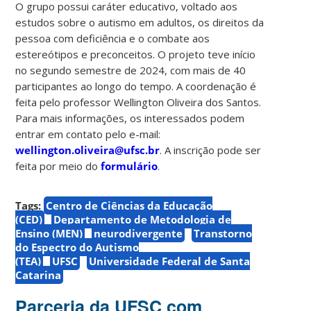
O grupo possui caráter educativo, voltado aos
estudos sobre o autismo em adultos, os direitos da
pessoa com deficiência e o combate aos
estereótipos e preconceitos. O projeto teve início
no segundo semestre de 2024, com mais de 40
participantes ao longo do tempo. A coordenação é
feita pelo professor Wellington Oliveira dos Santos.
Para mais informações, os interessados podem
entrar em contato pelo e-mail:
wellington.oliveira@ufsc.br
. A inscrição pode ser
feita por meio do
formulário
.
Tags:
Centro de Ciências da Educação
(CED)
Departamento de Metodologia de
Ensino (MEN)
neurodivergente
Transtorno
do Espectro do Autismo
(TEA)
UFSC
Universidade Federal de Santa
Catarina
Parceria da UFSC com