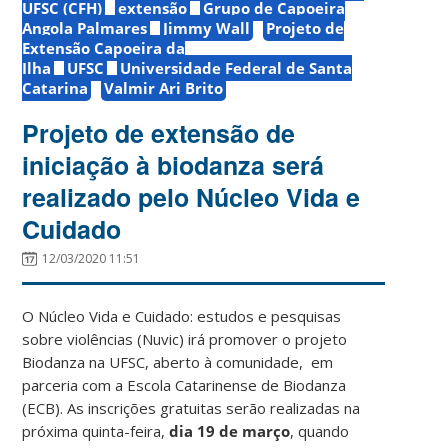
UFSC (CFH)
extensão
Grupo de Capoeira
Angola Palmares
Jimmy Wall
Projeto de
Extensão Capoeira da
Ilha
UFSC
Universidade Federal de Santa
Catarina
Valmir Ari Brito
Projeto de extensão de
iniciação à biodanza será
realizado pelo Núcleo Vida e
Cuidado
12/03/2020 11:51
O Núcleo Vida e Cuidado: estudos e pesquisas
sobre violências (Nuvic) irá promover o projeto
Biodanza na UFSC, aberto à comunidade, em
parceria com a Escola Catarinense de Biodanza
(ECB). As inscrições gratuitas serão realizadas na
próxima quinta-feira,
dia 19 de março
, quando