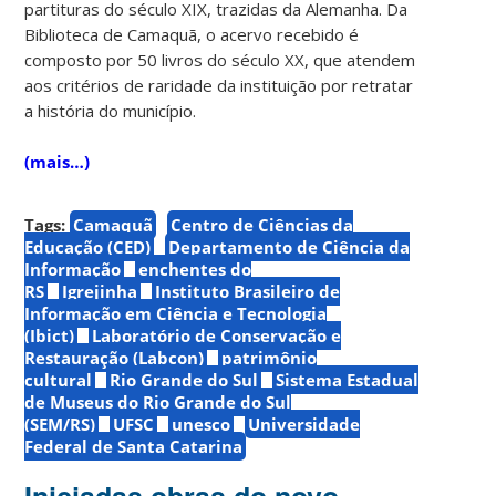
partituras do século XIX, trazidas da Alemanha. Da
Biblioteca de Camaquã, o acervo recebido é
composto por 50 livros do século XX, que atendem
aos critérios de raridade da instituição por retratar
a história do município.
(mais…)
Tags:
Camaquã
Centro de Ciências da
Educação (CED)
Departamento de Ciência da
Informação
enchentes do
RS
Igrejinha
Instituto Brasileiro de
Informação em Ciência e Tecnologia
(Ibict)
Laboratório de Conservação e
Restauração (Labcon)
patrimônio
cultural
Rio Grande do Sul
Sistema Estadual
de Museus do Rio Grande do Sul
(SEM/RS)
UFSC
unesco
Universidade
Federal de Santa Catarina
Iniciadas obras do novo