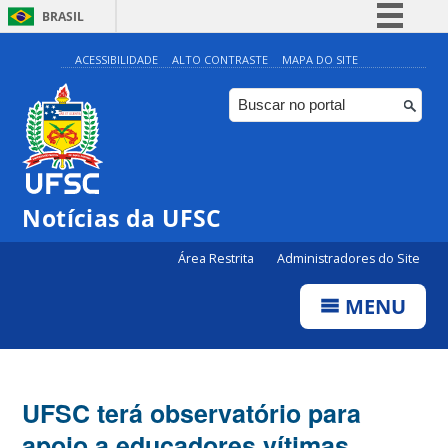
BRASIL
Simplifique!
ACESSIBILIDADE
ALTO CONTRASTE
MAPA DO SITE
Comunica BR
Participe
Acesso à informação
Legislação
Notícias da UFSC
Canais
Área Restrita
Administradores do Site
MENU
UFSC terá observatório para
apoio a educadores vítimas