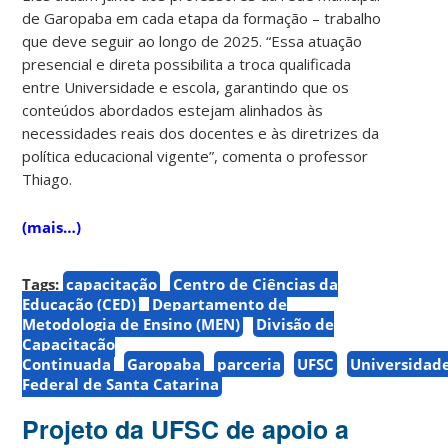
de Garopaba em cada etapa da formação – trabalho
que deve seguir ao longo de 2025. “Essa atuação
presencial e direta possibilita a troca qualificada
entre Universidade e escola, garantindo que os
conteúdos abordados estejam alinhados às
necessidades reais dos docentes e às diretrizes da
política educacional vigente”, comenta o professor
Thiago.
(mais…)
Tags:
capacitação
Centro de Ciências da
Educação (CED)
Departamento de
Metodologia de Ensino (MEN)
Divisão de
Capacitação
Continuada
Garopaba
parceria
UFSC
Universidad
Federal de Santa Catarina
Projeto da UFSC de apoio a