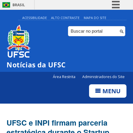
BRASIL
Simplifique!
ACESSIBILIDADE
ALTO CONTRASTE
MAPA DO SITE
Comunica BR
Participe
Acesso à informação
Legislação
Notícias da UFSC
Canais
Área Restrita
Administradores do Site
MENU
UFSC e INPI firmam parceria
estratégica durante o Startup