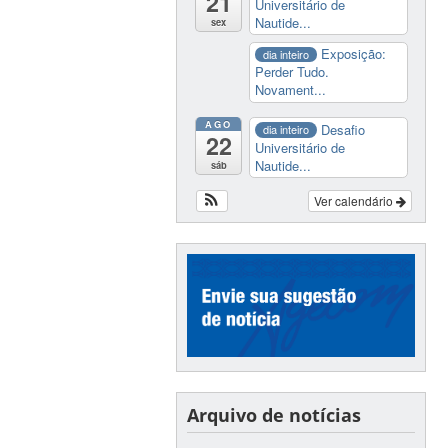
21
Universitário de
Nautide...
sex
Exposição:
dia inteiro
Perder Tudo.
Novament...
AGO
Desafio
dia inteiro
22
Universitário de
Nautide...
sáb
Ver calendário
Arquivo de notícias