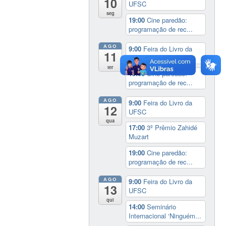
10
UFSC
seg
19:00
Cine paredão:
programação de rec...
AGO
9:00
Feira do Livro da
11
UFSC
ter
19:00
Cine paredão:
programação de rec...
AGO
9:00
Feira do Livro da
12
UFSC
qua
17:00
3º Prêmio Zahidé
Muzart
19:00
Cine paredão:
programação de rec...
AGO
9:00
Feira do Livro da
13
UFSC
qui
14:00
Seminário
Internacional ‘Ninguém...