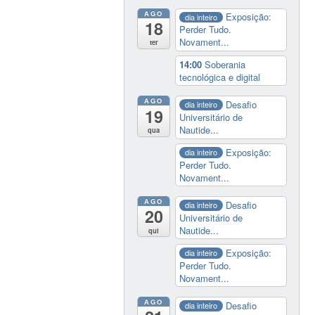
AGO
Exposição:
dia inteiro
18
Perder Tudo.
Novament...
ter
14:00
Soberania
tecnológica e digital
AGO
Desafio
dia inteiro
19
Universitário de
Nautide...
qua
Exposição:
dia inteiro
Perder Tudo.
Novament...
AGO
Desafio
dia inteiro
20
Universitário de
Nautide...
qui
Exposição:
dia inteiro
Perder Tudo.
Novament...
AGO
Desafio
dia inteiro