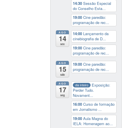
14:30
Sessão Especial
do Conselho Esta...
19:00
Cine paredão:
programação de rec...
AGO
14:00
Lançamento da
14
cinebiografia de D...
sex
19:00
Cine paredão:
programação de rec...
AGO
19:00
Cine paredão:
15
programação de rec...
sáb
AGO
Exposição:
dia inteiro
17
Perder Tudo.
Novament...
seg
16:00
Curso de formação
em Jornalismo ...
19:00
Aula Magna do
IELA: Homenagem ao...