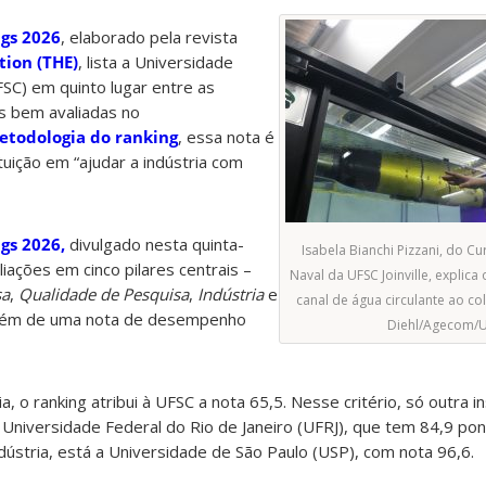
gs 2026
, elaborado pela revista
tion (THE)
, lista a Universidade
FSC) em quinto lugar entre as
is bem avaliadas no
etodologia do ranking
, essa nota é
ituição em “ajudar a indústria com
gs 2026,
divulgado nesta quinta-
Isabela Bianchi Pizzani, do C
liações em cinco pilares centrais –
Naval da UFSC Joinville, explic
sa
,
Qualidade de Pesquisa
,
Indústria
e
canal de água circulante ao co
lém de uma nota de desempenho
Diehl/Agecom/
ia, o ranking atribui à UFSC a nota 65,5. Nesse critério, só outra in
 Universidade Federal do Rio de Janeiro (UFRJ), que tem 84,9 po
indústria, está a Universidade de São Paulo (USP), com nota 96,6.