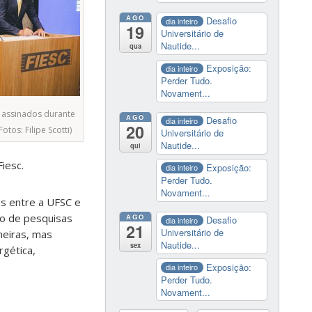
AGO
Desafio
dia inteiro
19
Universitário de
Nautide...
qua
Exposição:
dia inteiro
Perder Tudo.
Novament...
 assinados durante
AGO
Desafio
dia inteiro
20
otos: Filipe Scotti)
Universitário de
Nautide...
qui
iesc.
Exposição:
dia inteiro
Perder Tudo.
Novament...
es entre a UFSC e
to de pesquisas
AGO
Desafio
dia inteiro
21
Universitário de
neiras, mas
Nautide...
sex
rgética,
Exposição:
dia inteiro
Perder Tudo.
Novament...