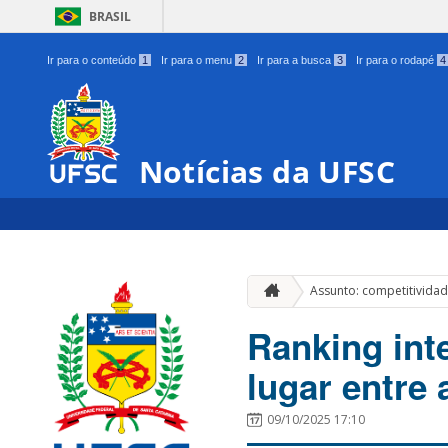
BRASIL
Ir para o conteúdo
1
Ir para o menu
2
Ir para a busca
3
Ir para o rodapé
4
Notícias da UFSC
Assunto: competitividad
Ranking int
lugar entre 
09/10/2025 17:10