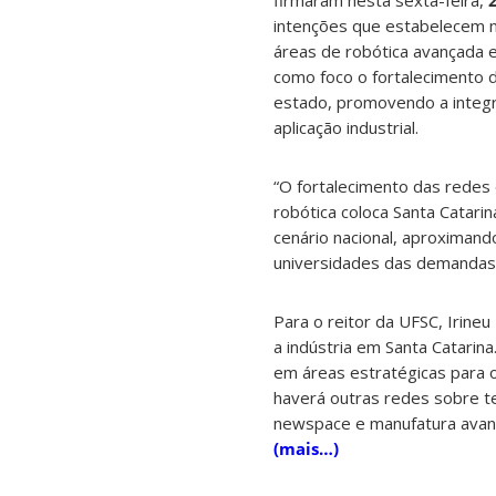
firmaram nesta sexta-feira,
intenções que estabelecem 
áreas de robótica avançada e 
como foco o fortalecimento 
estado, promovendo a integra
aplicação industrial.
“O fortalecimento das redes
robótica coloca Santa Catari
cenário nacional, aproximan
universidades das demandas r
Para o reitor da UFSC, Irine
a indústria em Santa Catari
em áreas estratégicas para o
haverá outras redes sobre tem
newspace e manufatura avanç
(mais…)