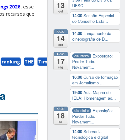
13
UFSC
ings 2026
, esse
qui
 os recursos que
14:30
Sessão Especial
do Conselho Esta...
AGO
14:00
Lançamento da
14
cinebiografia de D...
sex
AGO
Exposição:
dia inteiro
17
Perder Tudo.
ranking
THE
Times
Novament...
seg
16:00
Curso de formação
em Jornalismo ...
na
19:00
Aula Magna do
IELA: Homenagem ao...
AGO
Exposição:
dia inteiro
18
Perder Tudo.
Novament...
ter
14:00
Soberania
tecnológica e digital