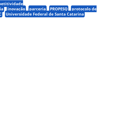
etitividade
ia
inovação
parceria
PROPESQ
protocolo de
C
Universidade Federal de Santa Catarina