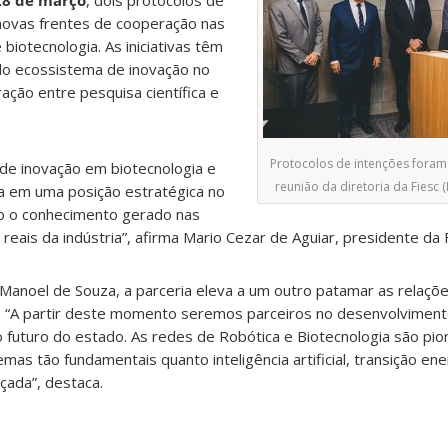
28 de março
, dois protocolos de
novas frentes de cooperação nas
biotecnologia. As iniciativas têm
do ecossistema de inovação no
ção entre pesquisa científica e
Protocolos de intenções foram
 de inovação em biotecnologia e
reunião da diretoria da Fiesc (F
na em uma posição estratégica no
do o conhecimento gerado nas
eais da indústria”, afirma Mario Cezar de Aguiar, presidente da F
u Manoel de Souza, a parceria eleva a um outro patamar as relaçõ
na. “A partir deste momento seremos parceiros no desenvolvimen
 futuro do estado. As redes de Robótica e Biotecnologia são pio
as tão fundamentais quanto inteligência artificial, transição ene
ada”, destaca.