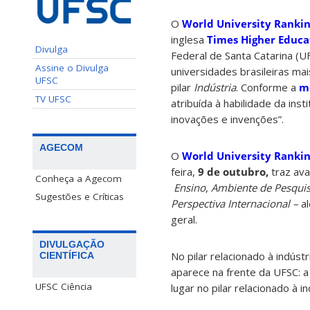
O
World University Rankin
inglesa
Times Higher Educa
Divulga
Federal de Santa Catarina (U
Assine o Divulga
universidades brasileiras ma
UFSC
pilar
Indústria
. Conforme a
m
TV UFSC
atribuída à habilidade da inst
inovações e invenções”.
AGECOM
O
World University Rankin
feira,
9 de outubro,
traz ava
Conheça a Agecom
Ensino
,
Ambiente de Pesqui
Sugestões e Críticas
Perspectiva Internacional –
a
geral.
DIVULGAÇÃO
No pilar relacionado à indústr
CIENTÍFICA
aparece na frente da UFSC: a
UFSC Ciência
lugar no pilar relacionado à 