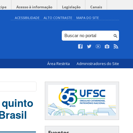
cipe
Acesso à informação
Legislação
Canais
ACESSIBILIDADE
ALTO CONTRASTE
MAPA DO SITE
Área Restrita
Administradores do Site
 quinto
Brasil
Eventos