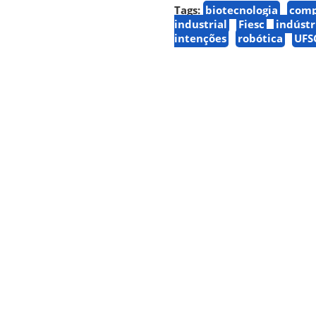
Tags:
biotecnologia
comp
industrial
Fiesc
indústr
intenções
robótica
UFS