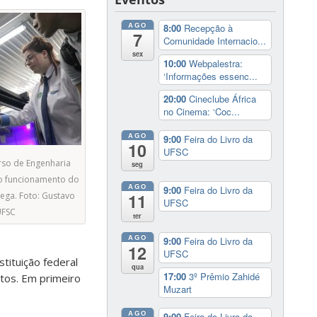
AGO
8:00
Recepção à
7
Comunidade Internacio...
sex
10:00
Webpalestra:
‘Informações essenc...
20:00
Cineclube África
no Cinema: ‘Coc...
AGO
9:00
Feira do Livro da
10
UFSC
urso de Engenharia
seg
a o funcionamento do
AGO
9:00
Feira do Livro da
lega. Foto: Gustavo
11
UFSC
UFSC
ter
AGO
9:00
Feira do Livro da
12
UFSC
stituição federal
qua
17:00
3º Prêmio Zahidé
ntos. Em primeiro
Muzart
AGO
9:00
Feira do Livro da