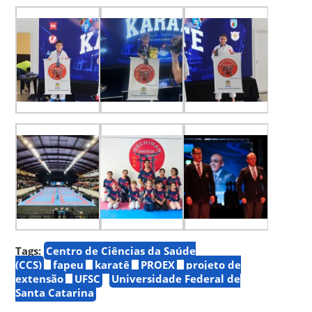
Tags:
Centro de Ciências da Saúde
(CCS)
fapeu
karatê
PROEX
projeto de
extensão
UFSC
Universidade Federal de
Santa Catarina