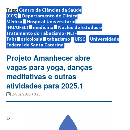
Tags:
Centro de Ciências da Saúde
(CCS)
Departamento de Clínica
Médica
Hospital Universitário
(HU/UFSC)
medicina
Núcleo de Estudos e
Tratamento do Tabagismo (NET-
Tab)
psicologia
tabagismo
UFSC
Universidade
Federal de Santa Catarina
Projeto Amanhecer abre
vagas para yoga, danças
meditativas e outras
atividades para 2025.1
24/02/2025 10:23
O