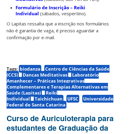
Formulário de Inscrição – Reiki
Individual
(sábados, vespertino).
O Lapitas ressalta que a inscrição nos formulários
não é garantia de vaga, é preciso aguardar a
confirmação por e-mail.
Tags:
biodanza
Centro de Ciências da Saúde
(CCS)
Danças Meditativas
Laboratório
Amanhecer – Práticas Integrativas
Complementares e Terapias Alternativas em
Saúde (Lapitas)
Reiki
Individual
Taichichuan
UFSC
Universidade
Federal de Santa Catarina
Curso de Auriculoterapia para
estudantes de Graduação da