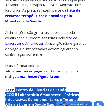
Terapia Floral, Terapia Natural e Radiestesia e
Radiônica. As práticas fazem parte da
lista de
recursos terapêuticos elencados pelo
Ministério da Saúde
.
As inscrições são gratuitas, abertas a toda a
comunidade e podem ser feitas pelo
site do
Laboratório Amanhecer
. A inscrição não é garantia
de vaga. Os interessados devem aguardar a
confirmação por e-mail.
Mais informações no
site
amanhecer.paginas.ufsc.br
ou pelo e-
mail
ge.amanhecer@gmail.com
.
Tags:
Centro de Ciências da Saúde
(CCS)
Laboratório Amanhecer – Práticas
Integrativas Complementares e Terapias
Alternativas em Saúde (Lapitas)
ministério da