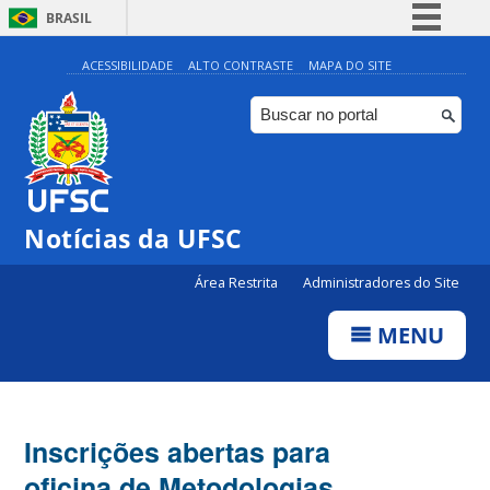
BRASIL
Simplifique!
ACESSIBILIDADE
ALTO CONTRASTE
MAPA DO SITE
Comunica BR
Participe
Acesso à informação
Legislação
Notícias da UFSC
Canais
Área Restrita
Administradores do Site
MENU
Inscrições abertas para
oficina de Metodologias