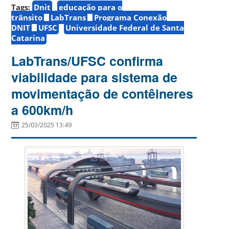
Tags:
Dnit
educação para o
trânsito
LabTrans
Programa Conexão
DNIT
UFSC
Universidade Federal de Santa
Catarina
LabTrans/UFSC confirma
viabilidade para sistema de
movimentação de contêineres
a 600km/h
25/03/2025 13:49