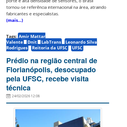
porte e alta densidade de sensores, o Brasil
tornou-se referência internacional na área, atraindo
fabricantes e especialistas.
(mais…)
Tags:
Amir Mattar
Valente
Dnit
LabTrans
Leonardo Silva
Rodrigues
Reitoria da UFSC
UFSC
Prédio na região central de
Florianópolis, desocupado
pela UFSC, recebe visita
técnica
24/02/2026 12:08