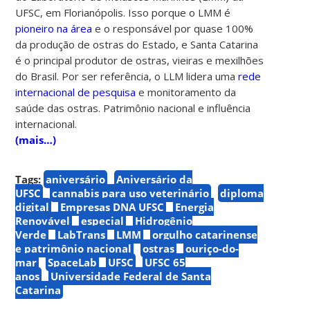
UFSC, em Florianópolis. Isso porque o LMM é
pioneiro na área
e o responsável por quase 100%
da produção de ostras do Estado, e Santa Catarina
é o principal produtor de ostras, vieiras e mexilhões
do Brasil. Por ser referência, o LLM lidera uma
rede
internacional de pesquisa
e monitoramento da
saúde das ostras. Patrimônio nacional e influência
internacional.
(mais…)
Tags:
aniversário
Aniversário da
UFSC
cannabis para uso veterinário
diploma
digital
Empresas DNA UFSC
Energia
Renovável
especial
Hidrogênio
Verde
LabTrans
LMM
orgulho catarinense
e patrimônio nacional
ostras
ouriço-do-
mar
SpaceLab
UFSC
UFSC 65
anos
Universidade Federal de Santa
Catarina