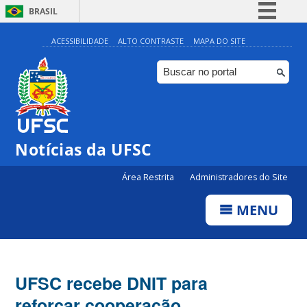
BRASIL
Simplifique!
ACESSIBILIDADE
ALTO CONTRASTE
MAPA DO SITE
Comunica BR
Participe
Acesso à informação
Legislação
Notícias da UFSC
Canais
Área Restrita
Administradores do Site
MENU
UFSC recebe DNIT para
reforçar cooperação