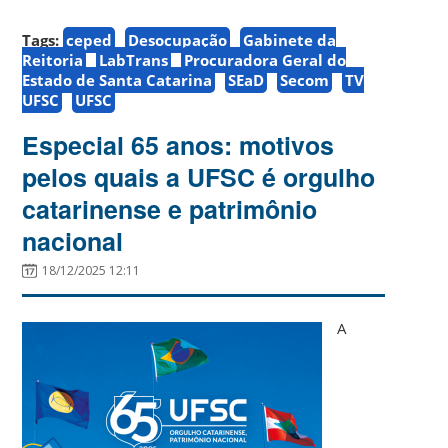
Tags:
ceped
Desocupação
Gabinete da
Reitoria
LabTrans
Procuradora Geral do
Estado de Santa Catarina
SEaD
Secom
TV
UFSC
UFSC
Especial 65 anos: motivos
pelos quais a UFSC é orgulho
catarinense e patrimônio
nacional
18/12/2025 12:11
A