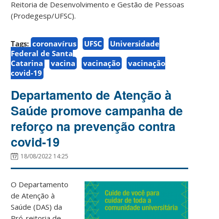
Reitoria de Desenvolvimento e Gestão de Pessoas
(Prodegesp/UFSC).
Tags:
coronavírus
UFSC
Universidade
Federal de Santa
Catarina
vacina
vacinação
vacinação
covid-19
Departamento de Atenção à
Saúde promove campanha de
reforço na prevenção contra
covid-19
18/08/2022 14:25
O Departamento
de Atenção à
Saúde (DAS) da
Pró-reitoria de