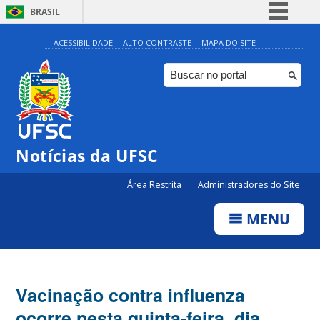
BRASIL
Simplifique!
ACESSIBILIDADE
ALTO CONTRASTE
MAPA DO SITE
Comunica BR
Participe
Acesso à informação
Legislação
Notícias da UFSC
Canais
Área Restrita
Administradores do Site
MENU
Vacinação contra influenza
ocorre nesta quinta-feira, dia