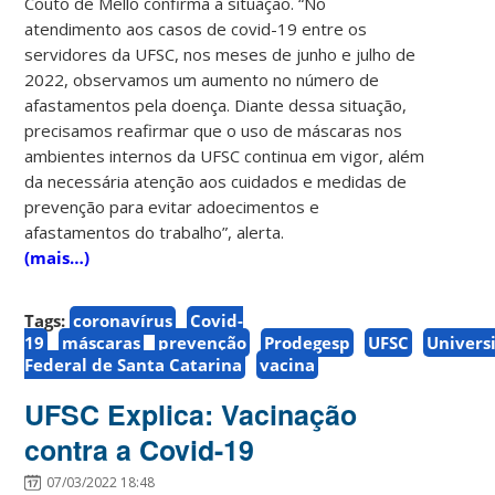
Couto de Mello confirma a situação. “No
atendimento aos casos de covid-19 entre os
servidores da UFSC, nos meses de junho e julho de
2022, observamos um aumento no número de
afastamentos pela doença. Diante dessa situação,
precisamos reafirmar que o uso de máscaras nos
ambientes internos da UFSC continua em vigor, além
da necessária atenção aos cuidados e medidas de
prevenção para evitar adoecimentos e
afastamentos do trabalho”, alerta.
(mais…)
Tags:
coronavírus
Covid-
19
máscaras
prevenção
Prodegesp
UFSC
Univers
Federal de Santa Catarina
vacina
UFSC Explica: Vacinação
contra a Covid-19
07/03/2022 18:48