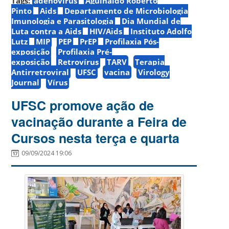
Tags:
adenovírus
Aguinaldo Roberto
Pinto
Aids
Departamento de Microbiologia
Imunologia e Parasitologia
Dia Mundial de
Luta contra a Aids
HIV/Aids
Instituto Adolfo
Lutz
MIP
PEP
PrEP
Profilaxia Pós-
exposição
Profilaxia Pré-
exposição
Retrovírus
TARV
Terapia
Antirretroviral
UFSC
vacina
Virology
Journal
Vírus
UFSC promove ação de
vacinação durante a Feira de
Cursos nesta terça e quarta
09/09/2024 19:06