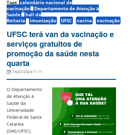
Tags:
calendário nacional de
vacinação
Departamento de Atenção à
Saúde
hall da
Reitoria
imunização
UFSC
vacina
vacinação
UFSC terá van da vacinação e
serviços gratuitos de
promoção da saúde nesta
quarta
16/07/2024 11:11
O Departamento
de Atenção à
Saúde da
Universidade
Federal de Santa
Catarina
(DAS/UFSC)