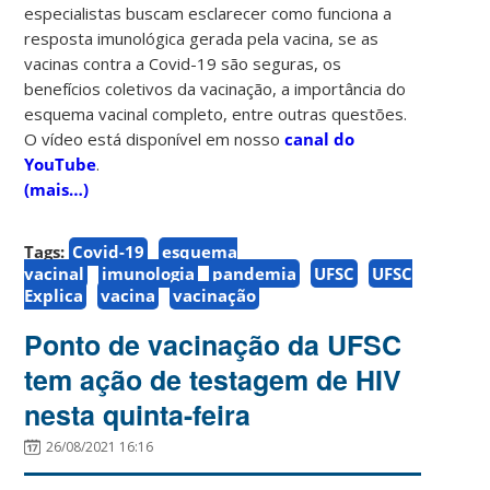
especialistas buscam esclarecer como funciona a
resposta imunológica gerada pela vacina, se as
vacinas contra a Covid-19 são seguras, os
benefícios coletivos da vacinação, a importância do
esquema vacinal completo, entre outras questões.
O vídeo está disponível em nosso
canal do
YouTube
.
(mais…)
Tags:
Covid-19
esquema
vacinal
imunologia
pandemia
UFSC
UFSC
Explica
vacina
vacinação
Ponto de vacinação da UFSC
tem ação de testagem de HIV
nesta quinta-feira
26/08/2021 16:16