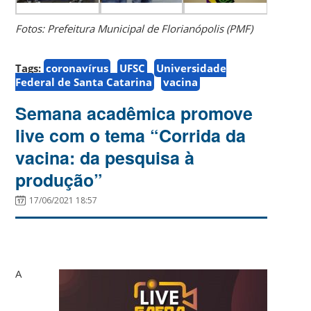
Fotos: Prefeitura Municipal de Florianópolis (PMF)
Tags:
coronavírus
UFSC
Universidade
Federal de Santa Catarina
vacina
Semana acadêmica promove
live com o tema “Corrida da
vacina: da pesquisa à
produção”
17/06/2021 18:57
A