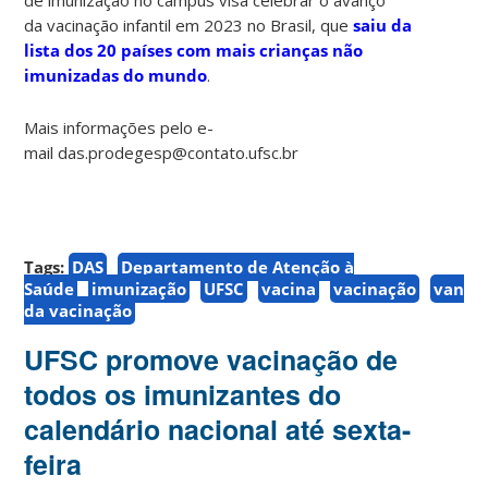
da vacinação infantil em 2023 no Brasil, que
saiu da
lista dos 20 países com mais crianças não
imunizadas do mundo
.
Mais informações pelo e-
mail das.prodegesp@contato.ufsc.br
Tags:
DAS
Departamento de Atenção à
Saúde
imunização
UFSC
vacina
vacinação
van
da vacinação
UFSC promove vacinação de
todos os imunizantes do
calendário nacional até sexta-
feira