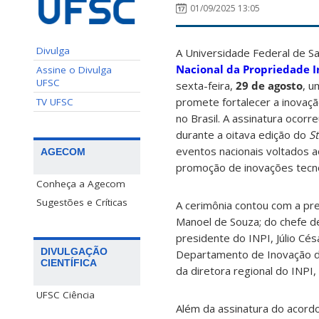
01/09/2025 13:05
Divulga
A Universidade Federal de Sa
Nacional da Propriedade I
Assine o Divulga
UFSC
sexta-feira,
29 de agosto
, u
promete fortalecer a inovaçã
TV UFSC
no Brasil. A assinatura ocorr
durante a oitava edição do
S
eventos nacionais voltados 
AGECOM
promoção de inovações tecno
Conheça a Agecom
Sugestões e Críticas
A cerimônia contou com a pre
Manoel de Souza; do chefe d
presidente do INPI, Júlio Cés
DIVULGAÇÃO
Departamento de Inovação da 
CIENTÍFICA
da diretora regional do INPI, 
UFSC Ciência
Além da assinatura do acordo