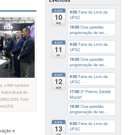
AGO
9:00
Feira do Livro da
10
UFSC
seg
19:00
Cine paredão:
programação de rec...
AGO
9:00
Feira do Livro da
11
UFSC
ter
19:00
Cine paredão:
programação de rec...
AGO
9:00
Feira do Livro da
12
UFSC
o, o INPI também
qua
17:00
3º Prêmio Zahidé
Índice Brasil de
Muzart
IBID) 2025. Foto:
19:00
Cine paredão:
com/UFSC
programação de rec...
AGO
9:00
Feira do Livro da
13
UFSC
ovação e
qui