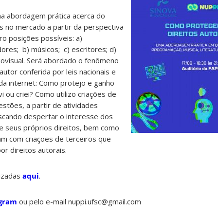
ma abordagem prática acerca do
is no mercado a partir da perspectiva
ro posições possíveis: a)
es; b) músicos; c) escritores; d)
ovisual. Será abordado o fenômeno
autor conferida por leis nacionais e
 da internet: Como protejo e ganho
 ou criei? Como utilizo criações de
stões, a partir de atividades
uscando despertar o interesse dos
e seus próprios direitos, bem como
am com criações de terceiros que
r direitos autorais.
lizadas
aqui
.
agram
ou pelo e-mail nuppi.ufsc@gmail.com