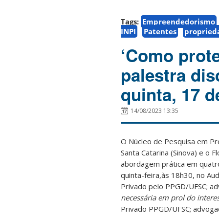
Tags:
Empreendedorismo
INPI
Patentes
propried
‘Como prote
palestra dis
quinta, 17 d
14/08/2023 13:35
O Núcleo de Pesquisa em Pro
Santa Catarina (Sinova) e o
abordagem prática em quatro 
quinta-feira,às 18h30, no Au
Privado pelo PPGD/UFSC; adv
necessária em prol do intere
Privado PPGD/UFSC; advogado