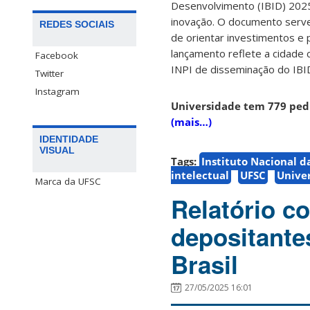
Desenvolvimento (IBID) 2025
inovação. O documento serve 
REDES SOCIAIS
de orientar investimentos e p
lançamento reflete a cidade
Facebook
INPI de disseminação do IBI
Twitter
Instagram
Universidade tem 779 pedi
(mais…)
IDENTIDADE
VISUAL
Tags:
Instituto Nacional d
intelectual
UFSC
Univer
Marca da UFSC
Relatório c
depositante
Brasil
27/05/2025 16:01