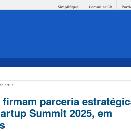
Simplifique!
Comunica BR
Parti
telectual
 firmam parceria estratégic
tartup Summit 2025, em
is