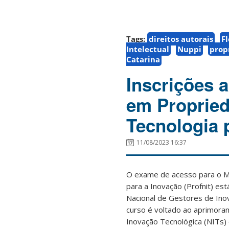
Tags:
direitos autorais
F
Intelectual
Nuppi
prop
Catarina
Inscrições 
em Propried
Tecnologia 
11/08/2023 16:37
O exame de acesso para o Me
para a Inovação (Profnit) es
Nacional de Gestores de Inov
curso é voltado ao aprimora
Inovação Tecnológica (NITs)