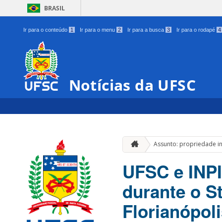
BRASIL
Ir para o conteúdo
1
Ir para o menu
2
Ir para a busca
3
Ir para o rodapé
4
Notícias da UFSC
Assunto: propriedade in
UFSC e INPI
durante o S
Florianópol