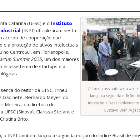
nta Catarina (UFSC) e o
Instituto
ndustrial
(INPI) oficializaram nesta
m acordo de cooperação que
o e a proteção de ativos intelectuais
eu no CentroSul, em Florianópolis,
tartup Summit 2025
, um dos maiores
ao ecossistema de startups e à
lógicas.
Além da assinatura do acord
sença do reitor da UFSC, Irineu
lançou a segunda edição do 
e Gabinete, Bernardo Meyer; do
Inovação e Desenvolvimento (
ar Moreira; da diretora do
Gustavo Diehl/Age
UFSC (Sinova), Clarissa Stefani, e
Cristina Brito.
, o INPI também lançou a segunda edição do Índice Brasil de In