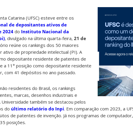
nta Catarina (UFSC) esteve entre os
nal de depositantes ativos de
e 2024
do
Instituto Nacional da
pi)
, divulgado na última quarta-feira,
21 de
tório reúne os rankings dos 50 maiores
r ativo de propriedade intelectual (PI). A
mo depositante residente de patentes de
 e a 11° posição como depositante residente
, com 41 depósitos no ano passado.
não residentes do Brasil, os rankings
ntes, marcas, desenhos industriais e
 Universidade também se destacou pelos
os do
último relatório do Inpi
. Em comparação com 2023, a UF
sitos de patentes de invenção. Já nos programas de computador, 
 35 posições.