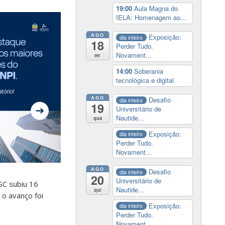
19:00
Aula Magna do
IELA: Homenagem ao...
AGO
Exposição:
dia inteiro
18
Perder Tudo.
Novament...
ter
14:00
Soberania
tecnológica e digital
AGO
Desafio
dia inteiro
19
Universitário de
Nautide...
qua
Exposição:
dia inteiro
Perder Tudo.
Novament...
AGO
Desafio
dia inteiro
20
Universitário de
SC subiu 16
Nautide...
qui
o avanço foi
Exposição:
dia inteiro
Perder Tudo.
Novament...