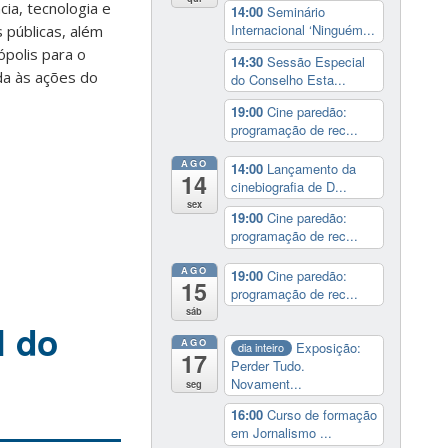
ia, tecnologia e
14:00
Seminário
Internacional ‘Ninguém...
 públicas, além
ópolis para o
14:30
Sessão Especial
da às ações do
do Conselho Esta...
19:00
Cine paredão:
programação de rec...
AGO
14:00
Lançamento da
14
cinebiografia de D...
sex
19:00
Cine paredão:
programação de rec...
AGO
19:00
Cine paredão:
15
programação de rec...
sáb
l do
AGO
Exposição:
dia inteiro
17
Perder Tudo.
Novament...
seg
16:00
Curso de formação
em Jornalismo ...