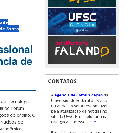
dade
de Santa
ssional
ncia de
CONTATOS
A
Agência de Comunicação
da
Universidade Federal de Santa
 de Tecnologia
Catarina é o setor responsável
ria do Fórum
pela atualização de notícias no
ções de ensino. O
site da UFSC. Para solicitar uma
 Núcleos de
divulgação, acesse
o site
.
 acadêmico,
Para falar com qualquer setor da