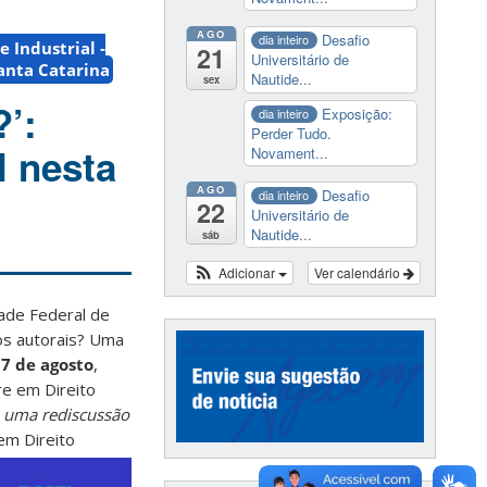
AGO
Desafio
dia inteiro
 Industrial -
21
Universitário de
anta Catarina
Nautide...
sex
’:
Exposição:
dia inteiro
Perder Tudo.
l nesta
Novament...
AGO
Desafio
dia inteiro
22
Universitário de
Nautide...
sáb
Adicionar
Ver calendário
ade Federal de
os autorais? Uma
7 de agosto
,
re em Direito
: uma rediscussão
em Direito