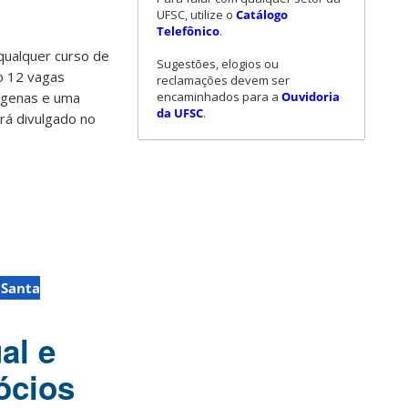
UFSC, utilize o
Catálogo
Telefônico
.
qualquer curso de
Sugestões, elogios ou
ão 12 vagas
reclamações devem ser
encaminhados para a
Ouvidoria
dígenas e uma
da UFSC
.
erá divulgado no
 Santa
al e
ócios