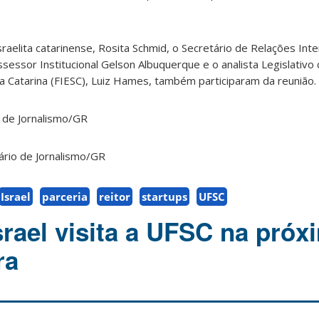
raelita catarinense, Rosita Schmid, o Secretário de Relações Inte
ssessor Institucional Gelson Albuquerque e o analista Legislativ
a Catarina (FIESC), Luiz Hames, também participaram da reunião.
a de Jornalismo/GR
iário de Jornalismo/GR
Israel
parceria
reitor
startups
UFSC
srael visita a UFSC na próx
ra