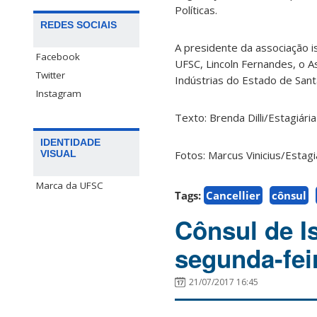
Políticas.
REDES SOCIAIS
A presidente da associação is
Facebook
UFSC, Lincoln Fernandes, o A
Twitter
Indústrias do Estado de Sant
Instagram
Texto: Brenda Dilli/Estagiári
IDENTIDADE
Fotos: Marcus Vinicius/Estag
VISUAL
Marca da UFSC
Tags:
Cancellier
cônsul
Cônsul de I
segunda-fei
21/07/2017 16:45