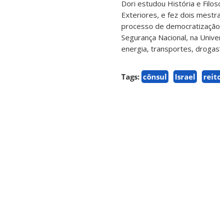
Dori estudou História e Filo
Exteriores, e fez dois mestra
processo de democratização n
Segurança Nacional, na Unive
energia, transportes, drogas
Tags:
cônsul
Israel
reit