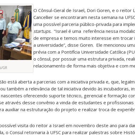
O Cônsul-Geral de Israel, Dori Goren, e o reitor L
Cancellier se encontraram nesta semana na UFSC 
uma possível parceria público-privada para imp
startups.
“Israel é uma referência nessa modalid
de empresa e temos muito interesse em trocar
a universidade”, disse Goren. Ele mencionou uma
prévia com a Pontifícia Universidade Católica (P
o cônsul, por possuir uma estrutura privada, real
relacionamento de forma mais objetiva e com me
us/GR
stão está aberta a parcerias com a iniciativa privada e, que, legal
 também a relevância de tal iniciativa devido às incubadoras, in
nascentes oferecendo suporte técnico, gerencial e formação c
se através desse convênio a vinda de estudantes e profissionais
a auxiliar na estruturação do projeto e realizar troca de experiên
ossível visita do reitor a Israel em novembro deste ano para dar 
, o Consul retornaria à UFSC para realizar palestras sobre Histór