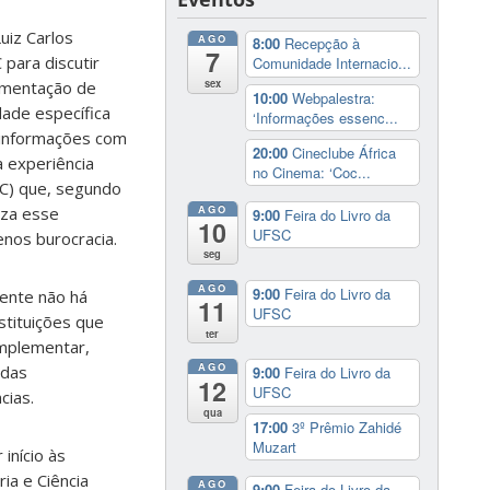
uiz Carlos
AGO
8:00
Recepção à
7
para discutir
Comunidade Internacio...
sex
lementação de
10:00
Webpalestra:
ade específica
‘Informações essenc...
 informações com
20:00
Cineclube África
 experiência
no Cinema: ‘Coc...
UC) que, segundo
AGO
iza esse
9:00
Feira do Livro da
10
UFSC
nos burocracia.
seg
AGO
9:00
Feira do Livro da
mente não há
11
UFSC
stituições que
ter
omplementar,
AGO
 das
9:00
Feira do Livro da
12
UFSC
cias.
qua
17:00
3º Prêmio Zahidé
Muzart
início às
ia e Ciência
AGO
9:00
Feira do Livro da