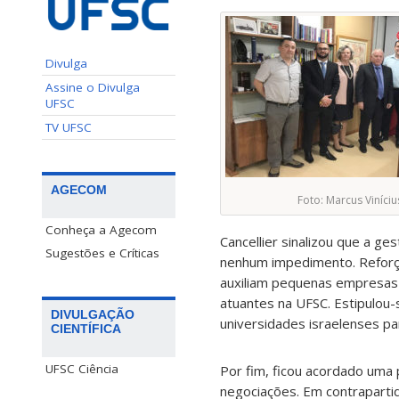
Divulga
Assine o Divulga
UFSC
TV UFSC
AGECOM
Foto: Marcus Viníci
Conheça a Agecom
Cancellier sinalizou que a ge
Sugestões e Críticas
nenhum impedimento. Reforçou
auxiliam pequenas empresas 
atuantes na UFSC. Estipulou-
DIVULGAÇÃO
universidades israelenses par
CIENTÍFICA
UFSC Ciência
Por fim, ficou acordado uma p
negociações. Em contrapartida