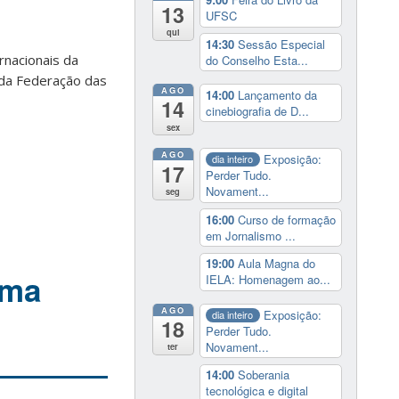
13
UFSC
qui
14:30
Sessão Especial
rnacionais da
do Conselho Esta...
o da Federação das
AGO
14:00
Lançamento da
14
cinebiografia de D...
sex
AGO
Exposição:
dia inteiro
17
Perder Tudo.
Novament...
seg
16:00
Curso de formação
em Jornalismo ...
19:00
Aula Magna do
ima
IELA: Homenagem ao...
AGO
Exposição:
dia inteiro
18
Perder Tudo.
Novament...
ter
14:00
Soberania
tecnológica e digital