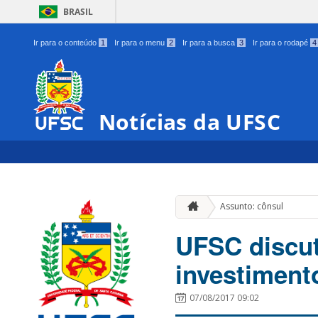
BRASIL
Ir para o conteúdo
1
Ir para o menu
2
Ir para a busca
3
Ir para o rodapé
4
Notícias da UFSC
Assunto: cônsul
UFSC discut
investiment
07/08/2017 09:02