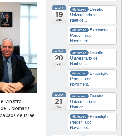
AGO
Desafio
dia inteiro
19
Universitário de
Nautide...
qua
Exposição:
dia inteiro
Perder Tudo.
Novament...
AGO
Desafio
dia inteiro
20
Universitário de
Nautide...
qui
Exposição:
dia inteiro
Perder Tudo.
Novament...
AGO
Desafio
dia inteiro
21
e Ministro
Universitário de
Nautide...
sex
 de Diplomacia
baixada de Israel
Exposição:
dia inteiro
Perder Tudo.
Novament...