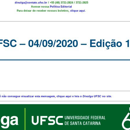
divulga@contato.ufsc.br
/ +55 (48) 3721-2824 / 3721-2825
Acesse nossa
Política Editorial
Para deixar de receber nossos boletins,
clique aqui
.
C – 04/09/2020 – Edição 
ê não consegue visualizar esta mensagem, clique aqui e leia o
Divulga UFSC
no site.