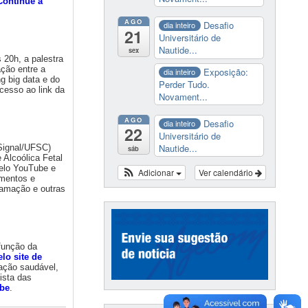
Continue a
AGO
Desafio
dia inteiro
21
Universitário de
Nautide...
sex
20h, a palestra
ção entre a
Exposição:
dia inteiro
g big data e do
Perder Tudo.
acesso ao link da
Novament...
AGO
Desafio
dia inteiro
22
Universitário de
Nautide...
oSignal/UFSC)
sáb
 Alcoólica Fetal
pelo YouTube e
Adicionar
Ver calendário
imentos e
ramação e outras
função da
elo site de
tação saudável,
ista das
be
.