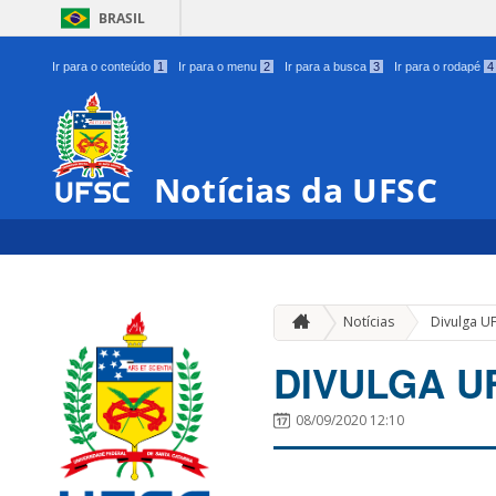
BRASIL
Ir para o conteúdo
1
Ir para o menu
2
Ir para a busca
3
Ir para o rodapé
4
Notícias da UFSC
Notícias
Divulga U
DIVULGA UFS
08/09/2020 12:10