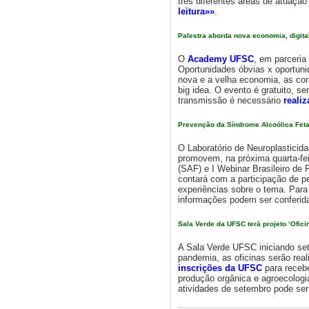
três diferentes áreas de atuação
leitura»»
.
Palestra aborda nova economia, digit
O
Academy UFSC
, em parceri
Oportunidades óbvias x oportuni
nova e a velha economia, as co
big idea. O evento é gratuito, se
transmissão é necessário
realiz
Prevenção da Síndrome Alcoólica Feta
O Laboratório de Neuroplasticid
promovem, na próxima quarta-fei
(SAF) e I Webinar Brasileiro de
contará com a participação de p
experiências sobre o tema. Para
informações podem ser conferi
Sala Verde da UFSC terá projeto ‘Ofici
A Sala Verde UFSC iniciando se
pandemia, as oficinas serão real
inscrições da UFSC
para recebe
produção orgânica e agroecologia
atividades de setembro pode ser