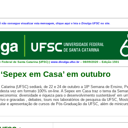
ê não consegue visualizar esta mensagem, clique aqui e leia o
Divulga UFSC
no site.
 Federal de Santa Catarina (UFSC) |
www.divulga.ufsc.br
– 08/09/2020 – Edição 1501
 ‘Sepex em Casa’ em outubro
 Catarina (UFSC) sediará, de 22 e 24 de outubro a 18ª Semana de Ensino, P
desta vez em formato 100% on-line. A Sepex em Casa traz o tema da Seman
ioeconomia: diversidade e riqueza para o desenvolvimento sustentável’ em 
 vivo e gravadas , debates, tours nos laboratórios de pesquisa da UFSC, Most
ibular e apresentação de cursos de Pós-Graduação da UFSC, além de minicurs