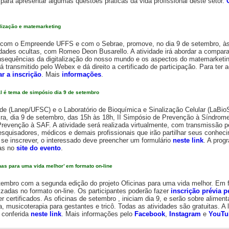
 para apresentar algumas questões práticas da vida profissional deste setor.
alização e matemarketing
a com o Empreende UFFS e com o Sebrae, promove, no dia 9 de setembro, às 
dades ocultas, com Romeo Deon Busarello. A atividade irá abordar a compara
nsequências da digitalização do nosso mundo e os aspectos do matemarketin
rá transmitido pelo Webex e dá direito a certificado de participação. Para ter 
ar a inscrição
. Mais
informações
.
l é tema de simpósio dia 9 de setembro
ade (Lanep/UFSC) e o Laboratório de Bioquímica e Sinalização Celular (LaBi
ra, dia 9 de setembro, das 15h às 18h, II Simpósio de Prevenção à Síndrome
 Prevenção à SAF. A atividade será realizada virtualmente, com transmissão 
esquisadores, médicos e demais profissionais que irão partilhar seus conhec
 se inscrever, o interessado deve preencher um formulário
neste link
. A prog
das no
site do evento
.
nas para uma vida melhor’ em formato on-line
tembro com a segunda edição do projeto Oficinas para uma vida melhor. Em 
izadas no formato on-line. Os participantes poderão fazer
inscrição prévia p
r certificados. As oficinas de setembro , iniciam dia 9, e serão sobre alimen
, musicoterapia para gestantes e tricô. Todas as atividades são gratuitas. A l
 conferida
neste link
. Mais informações pelo
Facebook
,
Instagram
e
YouTu