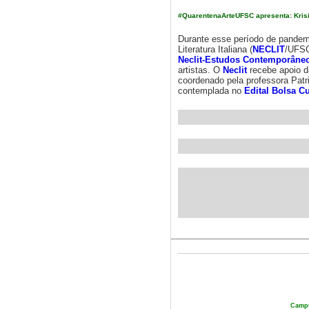
#QuarentenaArteUFSC apresenta: Kris
Durante esse período de pandem
Literatura Italiana (
NECLIT
/UFSC
Neclit-Estudos Contemporâneos
artistas. O
Neclit
recebe apoio 
coordenado pela professora Patri
contemplada no
Edital Bolsa Cu
Campu