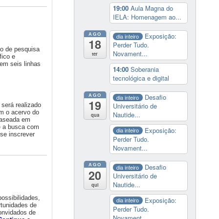
19:00
Aula Magna do
IELA: Homenagem ao...
AGO
Exposição:
dia inteiro
18
Perder Tudo.
po de pesquisa
Novament...
ter
ico e
em seis linhas
14:00
Soberania
tecnológica e digital
AGO
Desafio
dia inteiro
19
será realizado
Universitário de
m o acervo do
Nautide...
qua
 Baseada em
te a busca com
Exposição:
dia inteiro
se inscrever
Perder Tudo.
Novament...
AGO
Desafio
dia inteiro
20
Universitário de
Nautide...
qui
ossibilidades,
Exposição:
dia inteiro
rtunidades de
Perder Tudo.
convidados de
Novament...