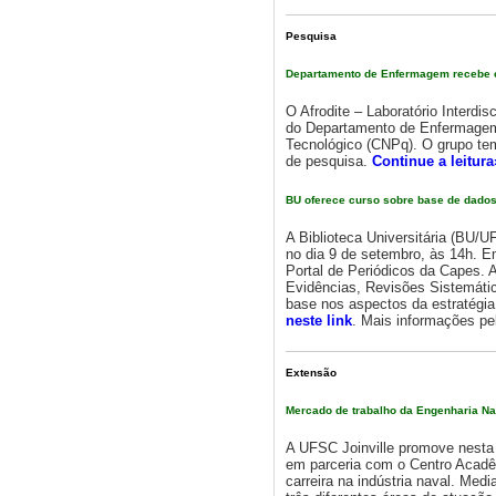
Pesquisa
Departamento de Enfermagem recebe c
O Afrodite – Laboratório Interd
do Departamento de Enfermagem 
Tecnológico (CNPq). O grupo tem
de pesquisa.
Continue a leitura
BU oferece curso sobre base de dados
A Biblioteca Universitária (BU/
no dia 9 de setembro, às 14h. 
Portal de Periódicos da Capes. 
Evidências, Revisões Sistemá
base nos aspectos da estratégi
neste link
. Mais informações p
Extensão
Mercado de trabalho da Engenharia Nav
A UFSC Joinville promove nesta 
em parceria com o Centro Acadêm
carreira na indústria naval. Me