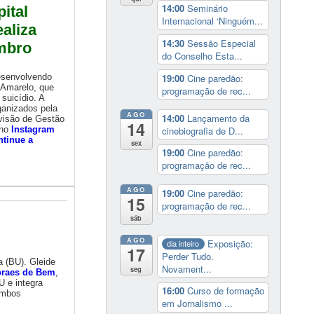
14:00
Seminário
ital
Internacional ‘Ninguém...
aliza
14:30
Sessão Especial
embro
do Conselho Esta...
19:00
Cine paredão:
esenvolvendo
Amarelo, que
programação de rec...
suicídio. A
ganizados pela
AGO
14:00
Lançamento da
visão de Gestão
14
cinebiografia de D...
 no
Instagram
ntinue a
sex
19:00
Cine paredão:
programação de rec...
AGO
19:00
Cine paredão:
15
programação de rec...
sáb
AGO
Exposição:
dia inteiro
17
Perder Tudo.
a (BU). Gleide
Novament...
seg
oraes de Bem
,
 e integra
16:00
Curso de formação
ambos
em Jornalismo ...