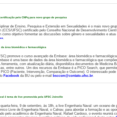
ertificação pelo CNPq para novo grupo de pesquisa
isciplinar de Ensino, Pesquisa e Extensão em Sexualidades é o mais novo gru
(CCS/UFSC) certificado pelo Conselho Nacional de Desenvolvimento Científ
 como objetivo fomentar as discussões sobre gênero e sexualidades e atua 
»»
.
 da área biomédica e farmacológica
UFSC) promove o curso avançado da Embase: área biomédica e farmacológica 
Embase é uma base de dados da área biomédica e farmacológica que compõe
A ferramenta, com atualização diária, disponibiliza documentos de Medicina
ticas, entre outros. Um dos recursos da Embase é a PICO Search, que permi
a PICO (Paciente, Intervenção, Comparação e Outcome). O interessado pode 
elo
Facebook
da BU ou pelo e-mail
bsccsm@contato.ufsc.br
.
al é tema de live promovida pela UFSC Joinville
quarta-feira, 9 de setembro, às 18h, a live Engenharia Naval: um oceano de p
ico Livre de Engenharia Naval, o Calnav, para abordar a formação e as opo
diado pelo acadêmico de Engenharia Naval, Rafael Cardoso, o evento reunirá 