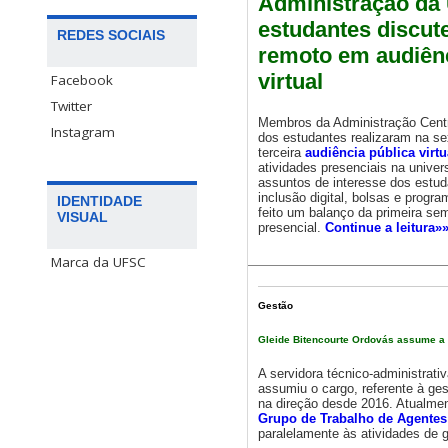
Administração da
estudantes discut
REDES SOCIAIS
remoto em audiênc
virtual
Facebook
Twitter
Membros da Administração Centr
Instagram
dos estudantes realizaram na sex
terceira
audiência pública virtu
atividades presenciais na univer
assuntos de interesse dos estud
inclusão digital, bolsas e progr
IDENTIDADE
feito um balanço da primeira se
VISUAL
presencial.
Continue a leitura»
Marca da UFSC
Gestão
Gleide Bitencourte Ordovás assume a d
A servidora técnico-administrati
assumiu o cargo, referente à ges
na direção desde 2016. Atualme
Grupo de Trabalho de Agente
paralelamente às atividades de 