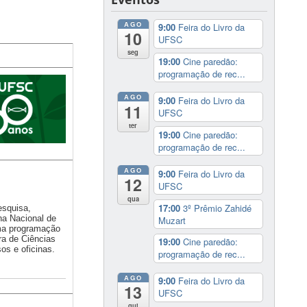
AGO
9:00
Feira do Livro da
10
UFSC
seg
19:00
Cine paredão:
programação de rec...
AGO
9:00
Feira do Livro da
11
UFSC
ter
19:00
Cine paredão:
programação de rec...
AGO
9:00
Feira do Livro da
12
UFSC
qua
17:00
3º Prêmio Zahidé
esquisa,
a Nacional de
Muzart
uma programação
ra de Ciências
19:00
Cine paredão:
os e oficinas.
programação de rec...
AGO
9:00
Feira do Livro da
13
UFSC
qui