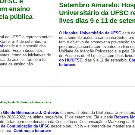
 UFSC e
Setembro Amarelo: Hosp
em ensino
Universitário da UFSC re
ia pública
lives dias 9 e 11 de set
O
Hospital Universitário da UFSC
está d
al da UFSC e representantes
uma série de ações à campanha Setembro 
ta-feira, 4 de setembro, a
tem o objetivo de promover a prevenção ao 
al
desde a suspensão das
programação conta com eventos on-line or
sidade. Foram discutidos
Unidade de Atenção Psicossocial e pela Di
antes, como as iniciativas de
de Pessoas do HU e inicia com duas lives
amas de auxílio. Também foi
do HU/UFSC
, dias 9 e 11 de setembro.
Co
mana de ensino não
leitura»»
.
»
.
ireção da Biblioteca Universitária
va
Gleide Bitencourte J. Ordovás
é a nova diretora da Biblioteca Universitári
tão 2020-2022, na última terça-feira, 1º de setembro. Ela sucede
Roberta M
nte, é também coordenadora da Comissão de Comunicação e Marketing da BU
s de Comunicação da UFSC
desde o seu início – e pretende se manter em 
gestora.
Continue a leitura»»