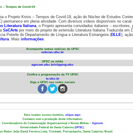
is – Tempos de Covid-19
ia o Projeto Krisis – Tempos de Covid-19, ação do Núcleo de Estudos Cont
) permanece em plena atividade. Com diversos vídeos disponíveis no canal
 Literatura Italiana
, o Projeto apresenta convidados italianos – escritores,
da
SeCArte
por meio do projeto de extensão Literatura Italiana Traduzida em D
cia Peterle do Departamento de Língua e Literatura Estrangeira (
DLLE
), ação
ltura
. Mais
informações
.
Acompanhe outras notícias da UFSC
noticias.ufsc.br
UFSC na mídia
agecom.ufsc.br/clipping-ufsc
Confira a programação da TV UFSC
tv.ufsc.br
Siga a UFSC nas redes sociais
Para receber nossos boletins,
clique aqui
.
Contatos com a produção deste informativo:
Coordenadoria de Comunicação Organizacional e Novas Mídias –
Agecom
Universidade Federal de Santa Catarina (
UFSC
).
s Reitor João David Ferreira Lima. Trindade. Florianópolis, Santa Catarina, Brasil.