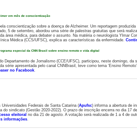
heimer em mês de conscientização
la conscientização sobre a doença de Alzheimer. Um reportagem produzida 
do, 5 de setembro, abordou uma série de palestras gratuitas que será reali
 da área médica, para debater o assunto. Na matéria o neurologista Ylmar Cor
línica Médica (CCS/UFSC), explica as características da enfermidade.
Conti
rograma especial da CNN Brasil sobre ensino remoto e vida digital
 do Departamento de Jornalismo (CCE/UFSC), participou, neste domingo, da 
 da série apresentada pelo canal CNNBrasil, teve como tema ‘Ensino Remoto’
easer no Facebook
.
 Universidades Federais de Santa Catarina (
Apufsc
) informa a abertura de i
ia do sindicato (Gestão 2020-2022). O prazo de inscrição encerra no dia 17 d
cesso eleitoral
no dia 21 de agosto. A votação será realizada de 1 a 4 de out
s informações
.