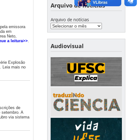
Arquivo de notícias
Arquivo de notícias
pela emissora
zada em
rea Neto,
nue a leitura>>
.
Audiovisual
série Explosão
. Leia mais no
nscrições de
e setembro. A
ubro via sistema