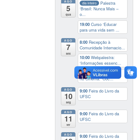
AGO
Palestra
dia inteiro
5
‘Brasil: Nunca Mais –
o...
qua
19:00
Curso ‘Educar
para uma vida sem ...
AGO
8:00
Recepção à
7
Comunidade Internacio...
sex
10:00
Webpalestra:
‘Informações essenc...
20:00
Cineclube África
no Cinema: ‘Coc...
AGO
9:00
Feira do Livro da
10
UFSC
seg
AGO
9:00
Feira do Livro da
11
UFSC
ter
AGO
9:00
Feira do Livro da