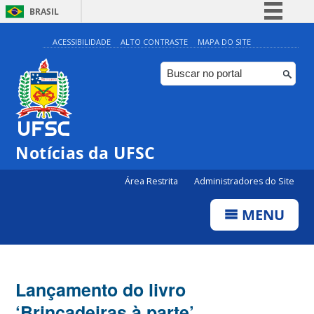
BRASIL
Simplifique!
ACESSIBILIDADE
ALTO CONTRASTE
MAPA DO SITE
Comunica BR
Participe
Acesso à informação
Legislação
Notícias da UFSC
Canais
Área Restrita
Administradores do Site
MENU
Lançamento do livro
‘Brincadeiras à parte’