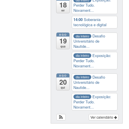
18
Perder Tudo.
Novament...
ter
14:00
Soberania
tecnológica e digital
AGO
Desafio
dia inteiro
19
Universitário de
Nautide...
qua
Exposição:
dia inteiro
Perder Tudo.
Novament...
AGO
Desafio
dia inteiro
20
Universitário de
Nautide...
qui
Exposição:
dia inteiro
Perder Tudo.
Novament...
Ver calendário