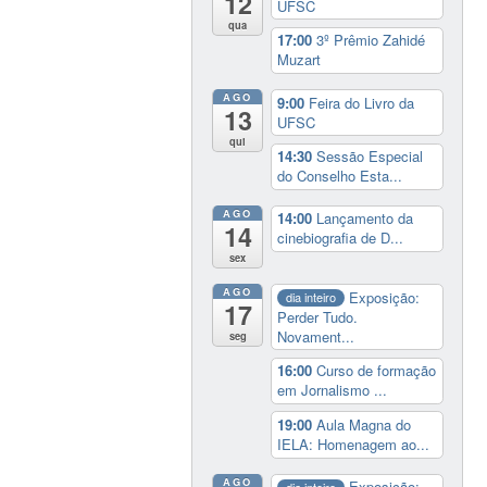
12
UFSC
qua
17:00
3º Prêmio Zahidé
Muzart
AGO
9:00
Feira do Livro da
13
UFSC
qui
14:30
Sessão Especial
do Conselho Esta...
AGO
14:00
Lançamento da
14
cinebiografia de D...
sex
AGO
Exposição:
dia inteiro
17
Perder Tudo.
Novament...
seg
16:00
Curso de formação
em Jornalismo ...
19:00
Aula Magna do
IELA: Homenagem ao...
AGO
Exposição:
dia inteiro