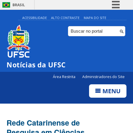
BRASIL
Simplifique!
ACESSIBILIDADE
ALTO CONTRASTE
MAPA DO SITE
Comunica BR
Participe
Acesso à informação
Legislação
Notícias da UFSC
Canais
Área Restrita
Administradores do Site
MENU
Rede Catarinense de
Pesquisa em Ciências