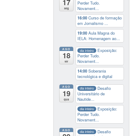
17
Perder Tudo.
Novament...
seg
16:00
Curso de formação
em Jornalismo ...
19:00
Aula Magna do
IELA: Homenagem ao...
AGO
Exposição:
dia inteiro
18
Perder Tudo.
Novament...
ter
14:00
Soberania
tecnológica e digital
AGO
Desafio
dia inteiro
19
Universitário de
Nautide...
qua
Exposição:
dia inteiro
Perder Tudo.
Novament...
AGO
Desafio
dia inteiro