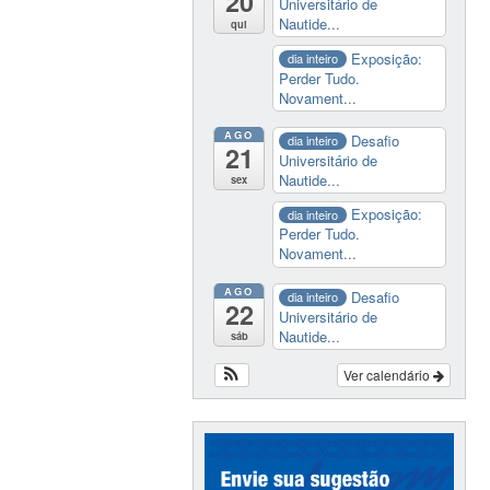
20
Universitário de
Nautide...
qui
Exposição:
dia inteiro
Perder Tudo.
Novament...
AGO
Desafio
dia inteiro
21
Universitário de
Nautide...
sex
Exposição:
dia inteiro
Perder Tudo.
Novament...
AGO
Desafio
dia inteiro
22
Universitário de
Nautide...
sáb
Ver calendário