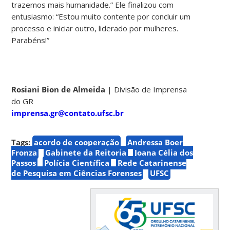
trazemos mais humanidade.” Ele finalizou com
entusiasmo: “Estou muito contente por concluir um
processo e iniciar outro, liderado por mulheres.
Parabéns!”
Rosiani Bion de Almeida
|
Divisão de Imprensa
do GR
imprensa.gr@contato.ufsc.br
Tags:
acordo de cooperação
Andressa Boer
Fronza
Gabinete da Reitoria
Joana Célia dos
Passos
Polícia Científica
Rede Catarinense
de Pesquisa em Ciências Forenses
UFSC