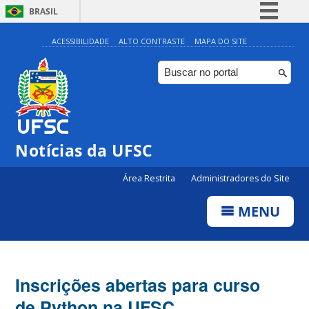
BRASIL
Simplifique!
ACESSIBILIDADE
ALTO CONTRASTE
MAPA DO SITE
Comunica BR
Participe
Acesso à informação
Legislação
Notícias da UFSC
Canais
Área Restrita
Administradores do Site
MENU
Inscrições abertas para curso
de Python na UFSC