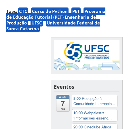
Tags:
CTC
Curso de Python
PET
Programa
de Educação Tutorial (PET) Engenharia de
Produção
UFSC
Universidade Federal de
Santa Catarina
Eventos
AGO
8:00
Recepção à
7
Comunidade Internacio...
sex
10:00
Webpalestra:
‘Informações essenc...
20:00
Cineclube África