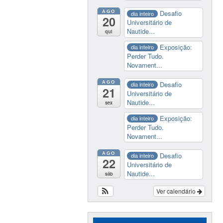
AGO
Desafio
dia inteiro
20
Universitário de
Nautide...
qui
Exposição:
dia inteiro
Perder Tudo.
Novament...
AGO
Desafio
dia inteiro
21
Universitário de
Nautide...
sex
Exposição:
dia inteiro
Perder Tudo.
Novament...
AGO
Desafio
dia inteiro
22
Universitário de
Nautide...
sáb
Ver calendário