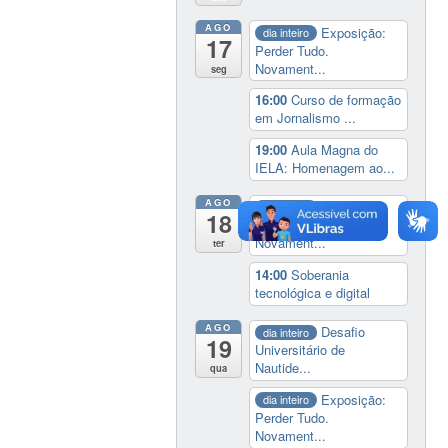
AGO
Exposição:
dia inteiro
17
Perder Tudo.
Novament...
seg
16:00
Curso de formação
em Jornalismo ...
19:00
Aula Magna do
IELA: Homenagem ao...
AGO
Exposição:
dia inteiro
18
Perder Tudo.
Novament...
ter
14:00
Soberania
tecnológica e digital
AGO
Desafio
dia inteiro
19
Universitário de
Nautide...
qua
Exposição:
dia inteiro
Perder Tudo.
Novament...