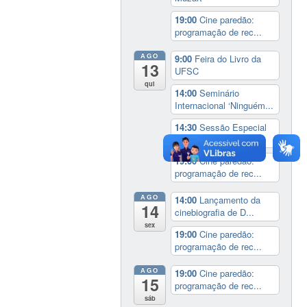
19:00
Cine paredão:
programação de rec...
AGO
9:00
Feira do Livro da
13
UFSC
qui
14:00
Seminário
Internacional ‘Ninguém...
14:30
Sessão Especial
do Conselho Esta...
19:00
Cine paredão:
programação de rec...
AGO
14:00
Lançamento da
14
cinebiografia de D...
sex
19:00
Cine paredão:
programação de rec...
AGO
19:00
Cine paredão:
15
programação de rec...
sáb