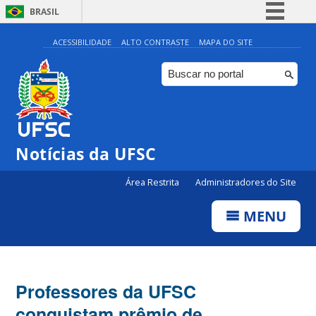
BRASIL
Simplifique!
ACESSIBILIDADE
ALTO CONTRASTE
MAPA DO SITE
Comunica BR
Participe
Acesso à informação
Legislação
Notícias da UFSC
Canais
Área Restrita
Administradores do Site
MENU
Professores da UFSC
conquistam prêmio de