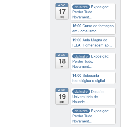
AGO
Exposição:
dia inteiro
17
Perder Tudo.
Novament...
seg
16:00
Curso de formação
em Jornalismo ...
19:00
Aula Magna do
IELA: Homenagem ao...
AGO
Exposição:
dia inteiro
18
Perder Tudo.
Novament...
ter
14:00
Soberania
tecnológica e digital
AGO
Desafio
dia inteiro
19
Universitário de
Nautide...
qua
Exposição:
dia inteiro
Perder Tudo.
Novament...