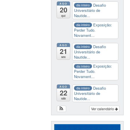
AGO
Desafio
dia inteiro
20
Universitário de
Nautide...
qui
Exposição:
dia inteiro
Perder Tudo.
Novament...
AGO
Desafio
dia inteiro
21
Universitário de
Nautide...
sex
Exposição:
dia inteiro
Perder Tudo.
Novament...
AGO
Desafio
dia inteiro
22
Universitário de
Nautide...
sáb
Ver calendário