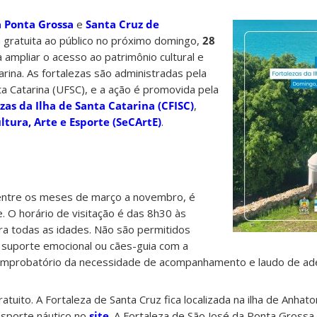
a Ponta Grossa
e
Santa Cruz de
 gratuita ao público no próximo domingo,
28
isa ampliar o acesso ao patrimônio cultural e
tarina. As fortalezas são administradas pela
a Catarina (UFSC), e a ação é promovida pela
as da Ilha de Santa Catarina (CFISC)
,
ltura, Arte e Esporte (SeCArtE)
.
entre os meses de março a novembro, é
. O horário de visitação é das 8h30 às
ara todas as idades. Não são permitidos
 suporte emocional ou cães-guia com a
 comprobatório da necessidade de acompanhamento e laudo de a
atuito. A Fortaleza de Santa Cruz fica localizada na ilha de Anhat
ansporte náutico no
site
. A Fortaleza de São José da Ponta Grossa f