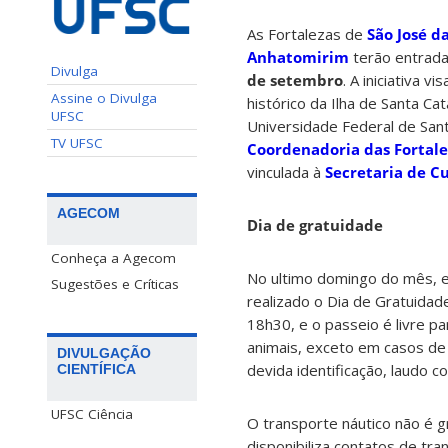
As Fortalezas de
São José d
Anhatomirim
terão entrada
Divulga
de setembro
. A iniciativa v
Assine o Divulga
histórico da Ilha de Santa Ca
UFSC
Universidade Federal de Sant
TV UFSC
Coordenadoria das Fortalez
vinculada à
Secretaria de Cu
AGECOM
Dia de gratuidade
Conheça a Agecom
No ultimo domingo do mês, 
Sugestões e Críticas
realizado o Dia de Gratuidade
18h30, e o passeio é livre p
animais, exceto em casos de
DIVULGAÇÃO
devida identificação, laudo
CIENTÍFICA
UFSC Ciência
O transporte náutico não é gr
disponibiliza contatos de tr