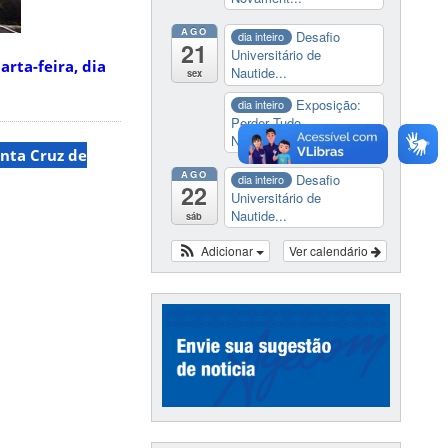
AGO
Desafio
dia inteiro
21
Universitário de
rta-feira, dia
Nautide...
sex
Exposição:
dia inteiro
Perder Tudo.
Novament...
anta Cruz de
AGO
Desafio
dia inteiro
22
Universitário de
Nautide...
sáb
Adicionar
Ver calendário