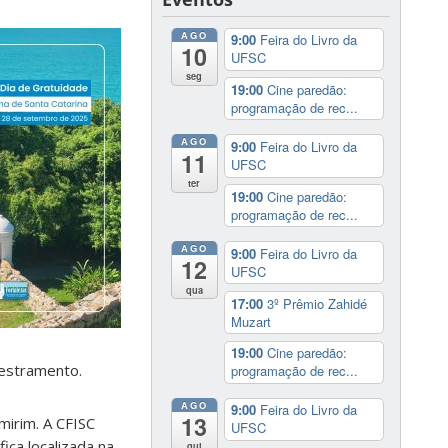
AGO
9:00
Feira do Livro da
10
UFSC
seg
19:00
Cine paredão:
programação de rec...
AGO
9:00
Feira do Livro da
11
UFSC
ter
19:00
Cine paredão:
programação de rec...
AGO
9:00
Feira do Livro da
12
UFSC
qua
17:00
3º Prêmio Zahidé
Muzart
19:00
Cine paredão:
destramento.
programação de rec...
AGO
9:00
Feira do Livro da
13
omirim. A CFISC
UFSC
ica localizada na
qui