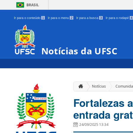
BRASIL
Ir para o conteúdo
1
Ir para o menu
2
Ir para a busca
3
Ir para o rodapé
4
Notícias da UFSC
Notícias
Comunida
Fortalezas 
entrada gra
24/09/2025 13:34