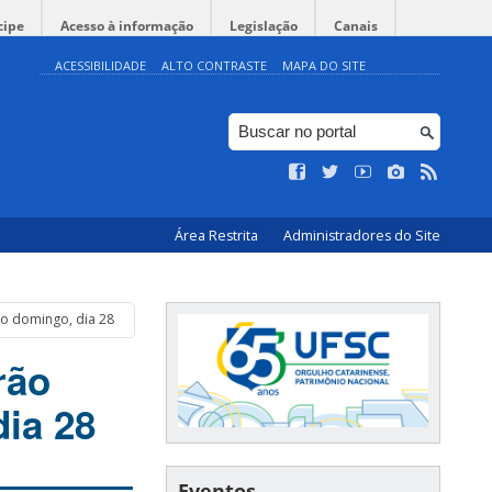
cipe
Acesso à informação
Legislação
Canais
ACESSIBILIDADE
ALTO CONTRASTE
MAPA DO SITE
Área Restrita
Administradores do Site
mo domingo, dia 28
rão
dia 28
Eventos