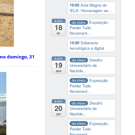
19:00
Aula Magna do
IELA: Homenagem ao...
AGO
Exposição:
dia inteiro
18
Perder Tudo.
Novament...
ter
14:00
Soberania
tecnológica e digital
imo domingo, 31
AGO
Desafio
dia inteiro
19
Universitário de
Nautide...
qua
Exposição:
dia inteiro
Perder Tudo.
Novament...
AGO
Desafio
dia inteiro
20
Universitário de
Nautide...
qui
Exposição:
dia inteiro
Perder Tudo.
Novament...