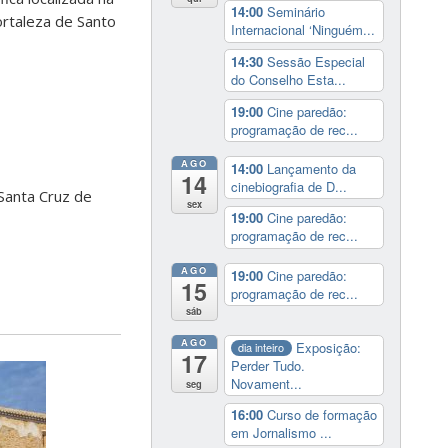
14:00
Seminário
ortaleza de Santo
Internacional ‘Ninguém...
14:30
Sessão Especial
do Conselho Esta...
19:00
Cine paredão:
programação de rec...
AGO
14:00
Lançamento da
14
cinebiografia de D...
 Santa Cruz de
sex
19:00
Cine paredão:
programação de rec...
AGO
19:00
Cine paredão:
15
programação de rec...
sáb
AGO
Exposição:
dia inteiro
17
Perder Tudo.
Novament...
seg
16:00
Curso de formação
em Jornalismo ...