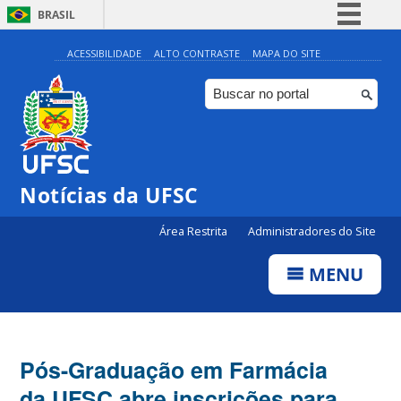
BRASIL
Simplifique!
ACESSIBILIDADE
ALTO CONTRASTE
MAPA DO SITE
Comunica BR
Participe
Acesso à informação
Legislação
Notícias da UFSC
Canais
Área Restrita
Administradores do Site
MENU
Pós-Graduação em Farmácia
da UFSC abre inscrições para