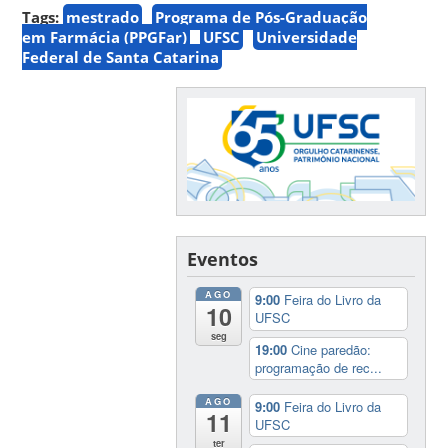
Tags:
mestrado
Programa de Pós-Graduação
em Farmácia (PPGFar)
UFSC
Universidade
Federal de Santa Catarina
Eventos
AGO
9:00
Feira do Livro da
10
UFSC
seg
19:00
Cine paredão:
programação de rec...
AGO
9:00
Feira do Livro da
11
UFSC
ter