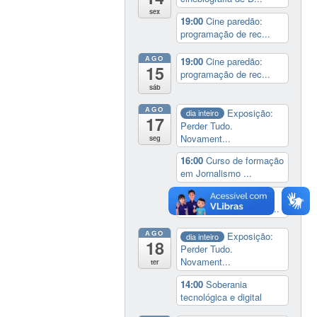
sex
19:00
Cine paredão:
programação de rec...
AGO
19:00
Cine paredão:
15
programação de rec...
sáb
AGO
Exposição:
dia inteiro
17
Perder Tudo.
Novament...
seg
16:00
Curso de formação
em Jornalismo ...
19:00
Aula Magna do
IELA: Homenagem ao...
AGO
Exposição:
dia inteiro
18
Perder Tudo.
Novament...
ter
14:00
Soberania
tecnológica e digital