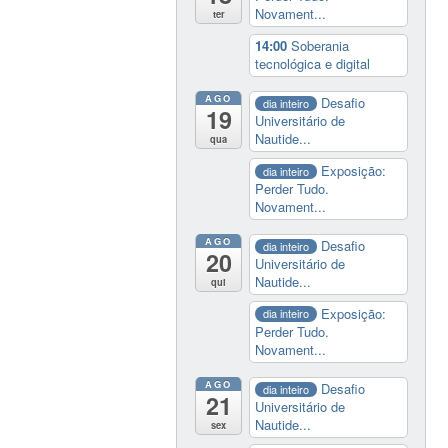
Novament...
ter
14:00
Soberania
tecnológica e digital
AGO
Desafio
dia inteiro
19
Universitário de
Nautide...
qua
Exposição:
dia inteiro
Perder Tudo.
Novament...
AGO
Desafio
dia inteiro
20
Universitário de
Nautide...
qui
Exposição:
dia inteiro
Perder Tudo.
Novament...
AGO
Desafio
dia inteiro
21
Universitário de
Nautide...
sex