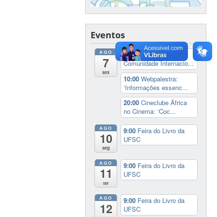
Eventos
AGO
8:00
Recepção à
7
Comunidade Internacio...
sex
10:00
Webpalestra:
‘Informações essenc...
20:00
Cineclube África
no Cinema: ‘Coc...
AGO
9:00
Feira do Livro da
10
UFSC
seg
AGO
9:00
Feira do Livro da
11
UFSC
ter
AGO
9:00
Feira do Livro da
12
UFSC