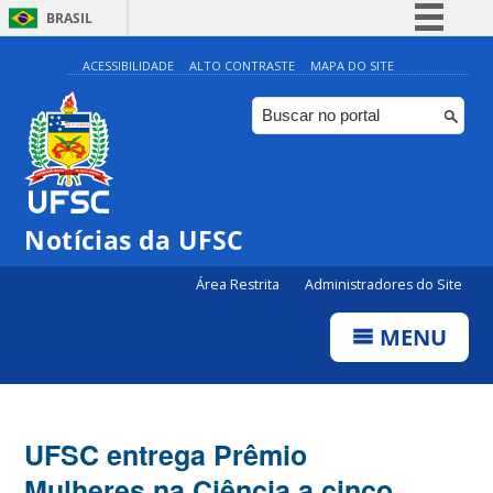
BRASIL
Simplifique!
ACESSIBILIDADE
ALTO CONTRASTE
MAPA DO SITE
Comunica BR
Participe
Acesso à informação
Legislação
Notícias da UFSC
Canais
Área Restrita
Administradores do Site
MENU
UFSC entrega Prêmio
Mulheres na Ciência a cinco