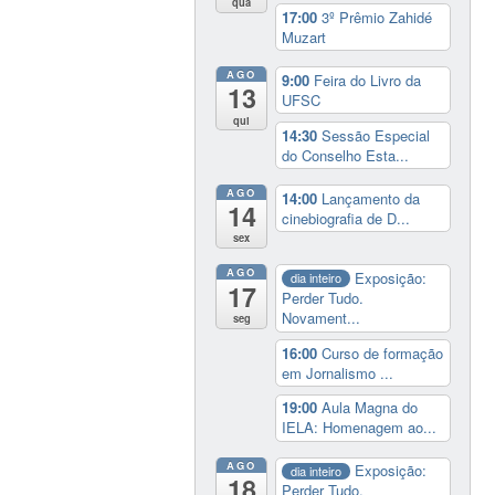
qua
17:00
3º Prêmio Zahidé
Muzart
AGO
9:00
Feira do Livro da
13
UFSC
qui
14:30
Sessão Especial
do Conselho Esta...
AGO
14:00
Lançamento da
14
cinebiografia de D...
sex
AGO
Exposição:
dia inteiro
17
Perder Tudo.
Novament...
seg
16:00
Curso de formação
em Jornalismo ...
19:00
Aula Magna do
IELA: Homenagem ao...
AGO
Exposição:
dia inteiro
18
Perder Tudo.