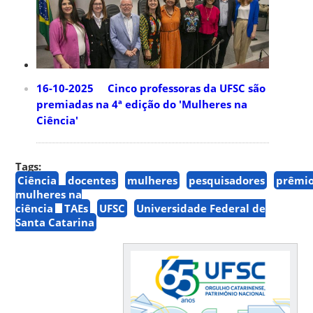
16-10-2025 Cinco professoras da UFSC são
premiadas na 4ª edição do 'Mulheres na
Ciência'
Tags:
Ciência
docentes
mulheres
pesquisadores
prêmi
mulheres na
ciência
TAEs
UFSC
Universidade Federal de
Santa Catarina