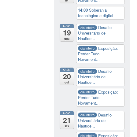
Novament...
ter
14:00
Soberania
tecnológica e digital
AGO
Desafio
dia inteiro
19
Universitário de
Nautide...
qua
Exposição:
dia inteiro
Perder Tudo.
Novament...
AGO
Desafio
dia inteiro
20
Universitário de
Nautide...
qui
Exposição:
dia inteiro
Perder Tudo.
Novament...
AGO
Desafio
dia inteiro
21
Universitário de
Nautide...
sex
Exposição:
dia inteiro