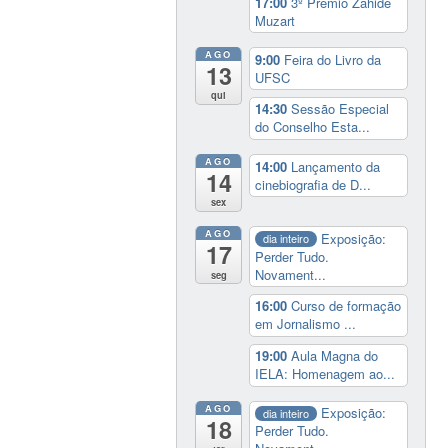
17:00
3º Prêmio Zahidé
Muzart
AGO
9:00
Feira do Livro da
13
UFSC
qui
14:30
Sessão Especial
do Conselho Esta...
AGO
14:00
Lançamento da
14
cinebiografia de D...
sex
AGO
Exposição:
dia inteiro
17
Perder Tudo.
Novament...
seg
16:00
Curso de formação
em Jornalismo ...
19:00
Aula Magna do
IELA: Homenagem ao...
AGO
Exposição:
dia inteiro
18
Perder Tudo.