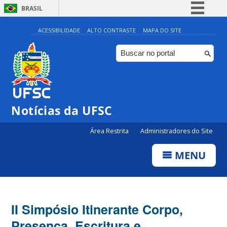
BRASIL
Simplifique!
ACESSIBILIDADE
ALTO CONTRASTE
MAPA DO SITE
Comunica BR
Participe
Acesso à informação
Legislação
Notícias da UFSC
Canais
Área Restrita
Administradores do Site
MENU
II Simpósio Itinerante Corpo,
Presença, Escritura e