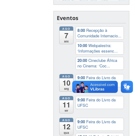
Eventos
AGO
8:00
Recepção à
7
Comunidade Internacio...
sex
10:00
Webpalestra:
‘Informações essenc...
20:00
Cineclube África
no Cinema: ‘Coc...
AGO
9:00
Feira do Livro da
10
UFSC
seg
AGO
9:00
Feira do Livro da
11
UFSC
ter
AGO
9:00
Feira do Livro da
12
UFSC
qua