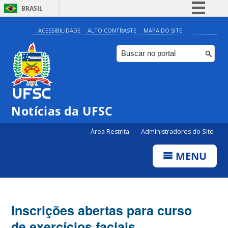
BRASIL
Simplifique!
ACESSIBILIDADE
ALTO CONTRASTE
MAPA DO SITE
Comunica BR
Participe
Acesso à informação
Legislação
Notícias da UFSC
Canais
Área Restrita
Administradores do Site
MENU
Inscrições abertas para curso
de exercícios faciais