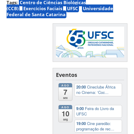
Tags:
Centro de Ciências Biológicas
(CCB)
Exercícios Faciais
UFSC
Universidade
Federal de Santa Catarina
Eventos
AGO
20:00
Cineclube África
7
no Cinema: ‘Coc...
sex
AGO
9:00
Feira do Livro da
10
UFSC
seg
19:00
Cine paredão:
programação de rec...