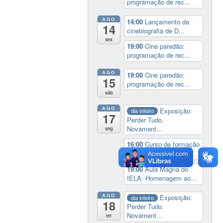
programação de rec...
AGO
14:00
Lançamento da
14
cinebiografia de D...
sex
19:00
Cine paredão:
programação de rec...
AGO
19:00
Cine paredão:
15
programação de rec...
sáb
AGO
Exposição:
dia inteiro
17
Perder Tudo.
Novament...
seg
16:00
Curso de formação
em Jornalismo ...
19:00
Aula Magna do
IELA: Homenagem ao...
AGO
Exposição:
dia inteiro
18
Perder Tudo.
Novament...
ter