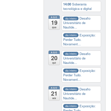
14:00
Soberania
tecnológica e digital
AGO
Desafio
dia inteiro
19
Universitário de
Nautide...
qua
Exposição:
dia inteiro
Perder Tudo.
Novament...
AGO
Desafio
dia inteiro
20
Universitário de
Nautide...
qui
Exposição:
dia inteiro
Perder Tudo.
Novament...
AGO
Desafio
dia inteiro
21
Universitário de
Nautide...
sex
Exposição:
dia inteiro
Perder Tudo.