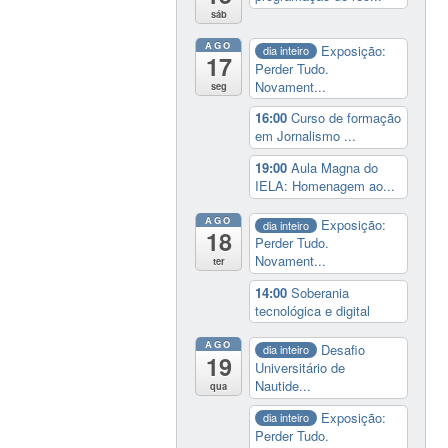
sáb
AGO
Exposição:
dia inteiro
17
Perder Tudo.
Novament...
seg
16:00
Curso de formação
em Jornalismo ...
19:00
Aula Magna do
IELA: Homenagem ao...
AGO
Exposição:
dia inteiro
18
Perder Tudo.
Novament...
ter
14:00
Soberania
tecnológica e digital
AGO
Desafio
dia inteiro
19
Universitário de
Nautide...
qua
Exposição:
dia inteiro
Perder Tudo.