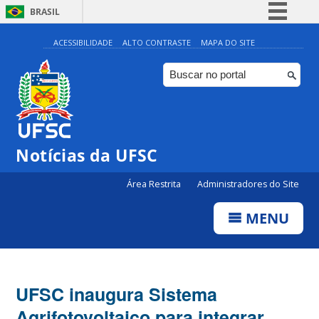
BRASIL
Simplifique!
ACESSIBILIDADE
ALTO CONTRASTE
MAPA DO SITE
Comunica BR
Participe
Acesso à informação
Legislação
Notícias da UFSC
Canais
Área Restrita
Administradores do Site
MENU
UFSC inaugura Sistema
Agrifotovoltaico para integrar