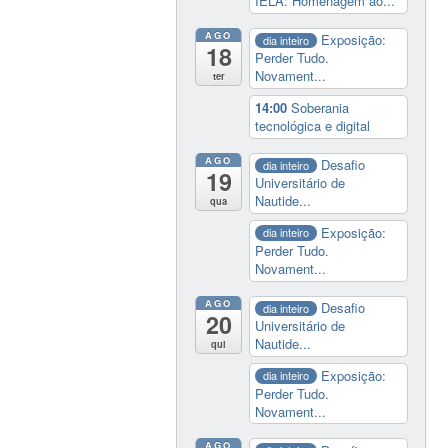
IELA: Homenagem ao...
AGO
Exposição:
dia inteiro
18
Perder Tudo.
Novament...
ter
14:00
Soberania
tecnológica e digital
AGO
Desafio
dia inteiro
19
Universitário de
Nautide...
qua
Exposição:
dia inteiro
Perder Tudo.
Novament...
AGO
Desafio
dia inteiro
20
Universitário de
Nautide...
qui
Exposição:
dia inteiro
Perder Tudo.
Novament...
AGO