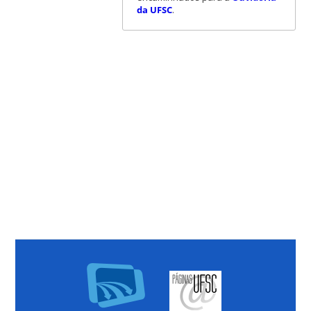
da UFSC
.