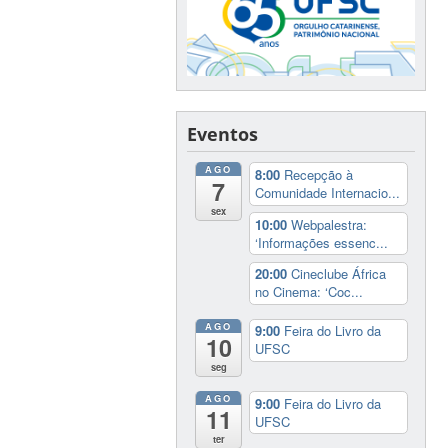
Eventos
AGO
8:00
Recepção à
7
Comunidade Internacio...
sex
10:00
Webpalestra:
‘Informações essenc...
20:00
Cineclube África
no Cinema: ‘Coc...
AGO
9:00
Feira do Livro da
10
UFSC
seg
AGO
9:00
Feira do Livro da
11
UFSC
ter