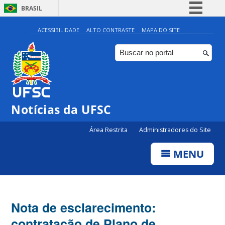
BRASIL
Simplifique!
ACESSIBILIDADE
ALTO CONTRASTE
MAPA DO SITE
Comunica BR
Participe
Acesso à informação
Legislação
Notícias da UFSC
Canais
Área Restrita
Administradores do Site
MENU
Nota de esclarecimento:
contratação de Plano de