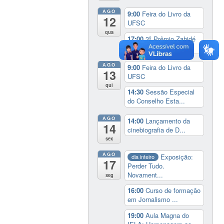
AGO
9:00
Feira do Livro da
12
UFSC
qua
17:00
3º Prêmio Zahidé
Muzart
AGO
9:00
Feira do Livro da
13
UFSC
qui
14:30
Sessão Especial
do Conselho Esta...
AGO
14:00
Lançamento da
14
cinebiografia de D...
sex
AGO
Exposição:
dia inteiro
17
Perder Tudo.
Novament...
seg
16:00
Curso de formação
em Jornalismo ...
19:00
Aula Magna do