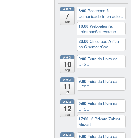
AGO
8:00
Recepção à
7
Comunidade Internacio...
sex
10:00
Webpalestra:
‘Informações essenc...
20:00
Cineclube África
no Cinema: ‘Coc...
AGO
9:00
Feira do Livro da
10
UFSC
seg
AGO
9:00
Feira do Livro da
11
UFSC
ter
AGO
9:00
Feira do Livro da
12
UFSC
qua
17:00
3º Prêmio Zahidé
Muzart
AGO
9:00
Feira do Livro da