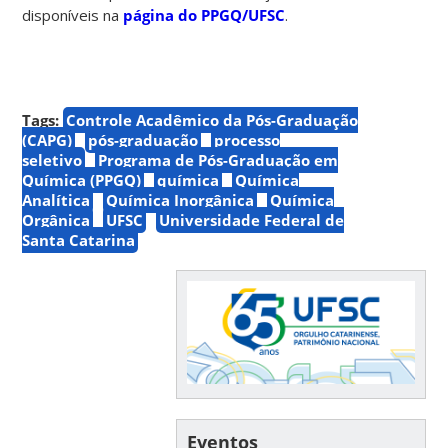
disponíveis na
página do PPGQ/UFSC
.
Tags:
Controle Acadêmico da Pós-Graduação
(CAPG)
pós-graduação
processo
seletivo
Programa de Pós-Graduação em
Química (PPGQ)
química
Química
Analítica
Química Inorgânica
Química
Orgânica
UFSC
Universidade Federal de
Santa Catarina
Eventos