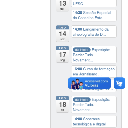
13
UFSC
qui
14:30
Sessão Especial
do Conselho Esta...
AGO
14:00
Lançamento da
14
cinebiografia de D...
sex
AGO
Exposição:
dia inteiro
17
Perder Tudo.
Novament...
seg
16:00
Curso de formação
em Jornalismo ...
19:00
Aula Magna do
IELA: Homenagem ao...
AGO
Exposição:
dia inteiro
18
Perder Tudo.
Novament...
ter
14:00
Soberania
tecnológica e digital