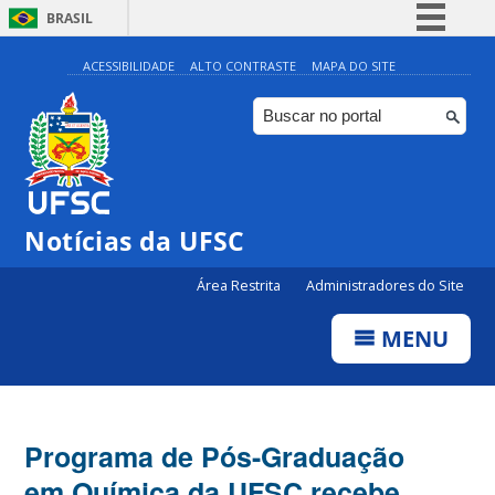
BRASIL
Simplifique!
ACESSIBILIDADE
ALTO CONTRASTE
MAPA DO SITE
Comunica BR
Participe
Acesso à informação
Legislação
Notícias da UFSC
Canais
Área Restrita
Administradores do Site
MENU
Programa de Pós-Graduação
em Química da UFSC recebe