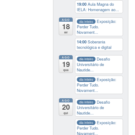
19:00
Aula Magna do
IELA: Homenagem ao...
AGO
Exposição:
dia inteiro
18
Perder Tudo.
Novament...
ter
14:00
Soberania
tecnológica e digital
AGO
Desafio
dia inteiro
19
Universitário de
Nautide...
qua
Exposição:
dia inteiro
Perder Tudo.
Novament...
AGO
Desafio
dia inteiro
20
Universitário de
Nautide...
qui
Exposição:
dia inteiro
Perder Tudo.
Novament...