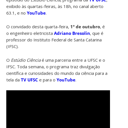
exibido às quartas-feiras, às 18h, no canal aberto
63.1, e no
YouTube
.
O convidado desta quarta-feira,
1° de outubro
, é
o engenheiro eletricista
Adriano Bresolin
, que é
professor do Instituto Federal de Santa Catarina
(IFSC).
O
Estúdio Ciência
é uma parceria entre a UFSC e o
IFSC. Toda semana, o programa traz divulgação
científica e curiosidades do mundo da ciência para a
tela da
TV UFSC
e para o
YouTube
.