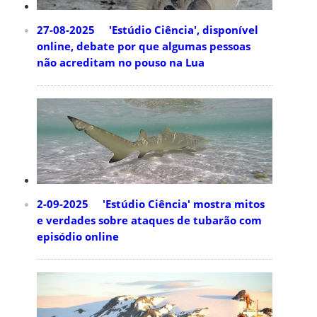
27-08-2025 'Estúdio Ciência', disponível
online, debate por que algumas pessoas
não acreditam no pouso na Lua
2-09-2025 'Estúdio Ciência' mostra mitos
e verdades sobre ataques de tubarão com
episódio online