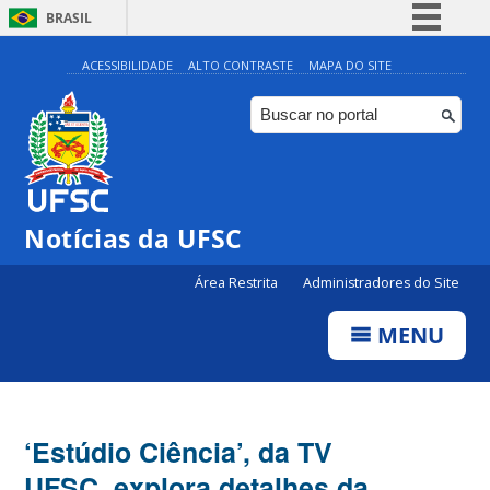
BRASIL
Simplifique!
ACESSIBILIDADE
ALTO CONTRASTE
MAPA DO SITE
Comunica BR
Participe
Acesso à informação
Legislação
Notícias da UFSC
Canais
Área Restrita
Administradores do Site
MENU
‘Estúdio Ciência’, da TV
UFSC, explora detalhes da