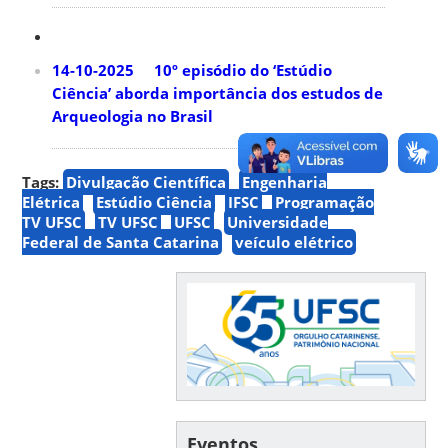
14-10-2025 10º episódio do ‘Estúdio
Ciência’ aborda importância dos estudos de
Arqueologia no Brasil
Tags:
Divulgação Científica
Engenharia
Elétrica
Estúdio Ciência
IFSC
Programação
TV UFSC
TV UFSC
UFSC
Universidade
Federal de Santa Catarina
veículo elétrico
Eventos