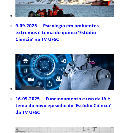
9-09-2025 Psicologia em ambientes
extremos é tema do quinto 'Estúdio
Ciência' na TV UFSC
16-09-2025 Funcionamento e uso da IA é
tema do novo episódio do 'Estúdio Ciência'
da TV UFSC