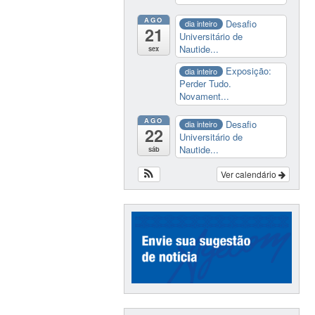
AGO
Desafio
dia inteiro
21
Universitário de
Nautide...
sex
Exposição:
dia inteiro
Perder Tudo.
Novament...
AGO
Desafio
dia inteiro
22
Universitário de
Nautide...
sáb
Ver calendário