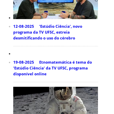
12-08-2025 'Estúdio Ciência', novo
programa da TV UFSC, estreia
desmitificando o uso do cérebro
19-08-2025 Etnomatemática é tema do
'Estúdio Ciência' da TV UFSC, programa
disponível online