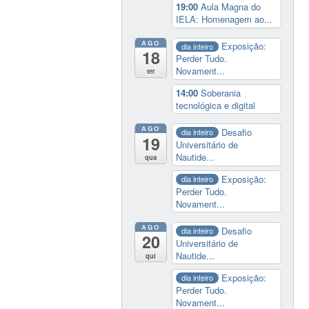
19:00
Aula Magna do
IELA: Homenagem ao...
AGO
Exposição:
dia inteiro
18
Perder Tudo.
Novament...
ter
14:00
Soberania
tecnológica e digital
AGO
Desafio
dia inteiro
19
Universitário de
Nautide...
qua
Exposição:
dia inteiro
Perder Tudo.
Novament...
AGO
Desafio
dia inteiro
20
Universitário de
Nautide...
qui
Exposição:
dia inteiro
Perder Tudo.
Novament...