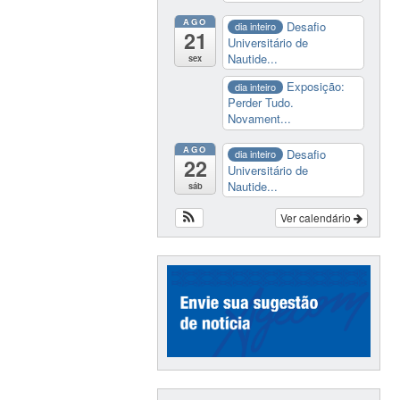
AGO
Desafio
dia inteiro
21
Universitário de
Nautide...
sex
Exposição:
dia inteiro
Perder Tudo.
Novament...
AGO
Desafio
dia inteiro
22
Universitário de
Nautide...
sáb
Ver calendário