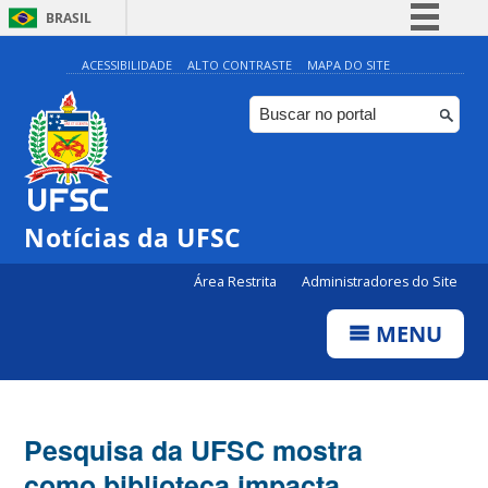
BRASIL
Simplifique!
ACESSIBILIDADE
ALTO CONTRASTE
MAPA DO SITE
Comunica BR
Participe
Acesso à informação
Legislação
Notícias da UFSC
Canais
Área Restrita
Administradores do Site
MENU
Pesquisa da UFSC mostra
como biblioteca impacta