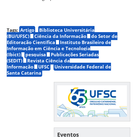
Tags:
Artigo
Biblioteca Universitária
(BU/UFSC)
Ciência da Informação
do Setor de
Editoração Científica
Instituto Brasileiro de
Informação em Ciência e Tecnologia
(Ibict)
pesquisa
Publicações Seriadas
(SEDIT)
Revista Ciência da
Informação
UFSC
Universidade Federal de
Santa Catarina
Eventos