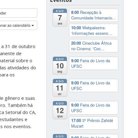
AGO
8:00
Recepção à
ndar
7
Comunidade Internacio...
sex
onar ao calendário
10:00
Webpalestra:
‘Informações essenc...
20:00
Cineclube África
3 a 31 de outubro
no Cinema: ‘Coc...
manente de
AGO
aterial sobre o
9:00
Feira do Livro da
10
UFSC
das atividades do
seg
para os
AGO
9:00
Feira do Livro da
11
UFSC
ter
de gênero e suas
AGO
nero. Também há
9:00
Feira do Livro da
12
UFSC
ca Setorial do CA,
qua
 estudantes e
17:00
3º Prêmio Zahidé
Muzart
dos nos eventos.
AGO
9:00
Feira do Livro da