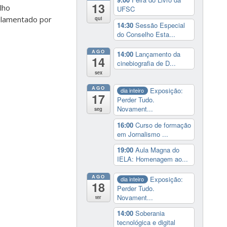
13
lho
UFSC
gulamentado por
qui
14:30
Sessão Especial
do Conselho Esta...
AGO
14:00
Lançamento da
14
cinebiografia de D...
sex
AGO
Exposição:
dia inteiro
17
Perder Tudo.
Novament...
seg
16:00
Curso de formação
em Jornalismo ...
19:00
Aula Magna do
IELA: Homenagem ao...
AGO
Exposição:
dia inteiro
18
Perder Tudo.
Novament...
ter
14:00
Soberania
tecnológica e digital