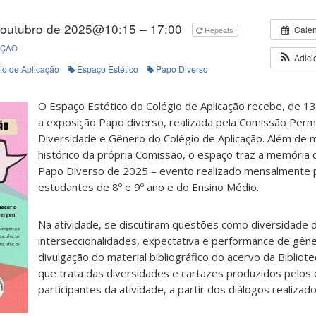
 outubro de 2025@10:15 – 17:00
Cale
Repeats
IÇÃO
Adici
io de Aplicação
Espaço Estético
Papo Diverso
O Espaço Estético do Colégio de Aplicação recebe, de 1
a exposição Papo diverso, realizada pela Comissão Per
Diversidade e Gênero do Colégio de Aplicação. Além de m
histórico da própria Comissão, o espaço traz a memória 
Papo Diverso de 2025 – evento realizado mensalmente 
estudantes de 8º e 9º ano e do Ensino Médio.
Na atividade, se discutiram questões como diversidade 
interseccionalidades, expectativa e performance de gê
divulgação do material bibliográfico do acervo da Bibliote
que trata das diversidades e cartazes produzidos pelos
participantes da atividade, a partir dos diálogos realiza