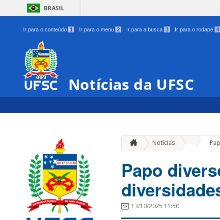
BRASIL
Ir para o conteúdo
1
Ir para o menu
2
Ir para a busca
3
Ir para o rodapé
4
Notícias da UFSC
»
Notícias
Pap
Papo divers
diversidade
13/10/2025 11:50