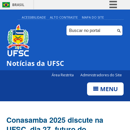
BRASIL
Simplifique!
ACESSIBILIDADE
ALTO CONTRASTE
MAPA DO SITE
Comunica BR
Participe
Acesso à informação
Legislação
Notícias da UFSC
Canais
Área Restrita
Administradores do Site
MENU
Conasamba 2025 discute na
UFSC, dia 27, futuro do