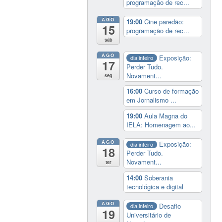
programação de rec...
AGO
19:00
Cine paredão:
15
programação de rec...
sáb
AGO
Exposição:
dia inteiro
17
Perder Tudo.
Novament...
seg
16:00
Curso de formação
em Jornalismo ...
19:00
Aula Magna do
IELA: Homenagem ao...
AGO
Exposição:
dia inteiro
18
Perder Tudo.
Novament...
ter
14:00
Soberania
tecnológica e digital
AGO
Desafio
dia inteiro
19
Universitário de