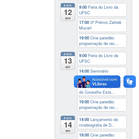
AGO
9:00
Feira do Livro da
12
UFSC
qua
17:00
3º Prêmio Zahidé
Muzart
19:00
Cine paredão:
programação de rec...
AGO
9:00
Feira do Livro da
13
UFSC
qui
14:00
Seminário
Internacional ‘Ninguém...
14:30
Sessão Especial
do Conselho Esta...
19:00
Cine paredão:
programação de rec...
AGO
14:00
Lançamento da
14
cinebiografia de D...
sex
19:00
Cine paredão: