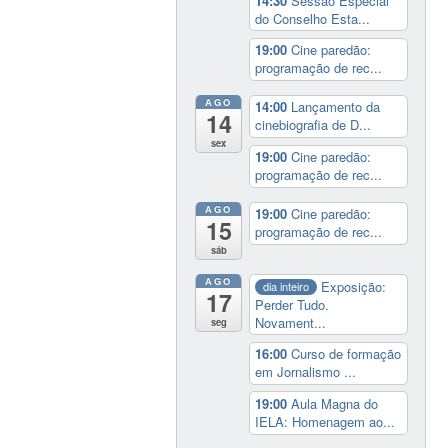
14:30
Sessão Especial
do Conselho Esta...
19:00
Cine paredão:
programação de rec...
AGO
14:00
Lançamento da
14
cinebiografia de D...
sex
19:00
Cine paredão:
programação de rec...
AGO
19:00
Cine paredão:
15
programação de rec...
sáb
AGO
Exposição:
dia inteiro
17
Perder Tudo.
Novament...
seg
16:00
Curso de formação
em Jornalismo ...
19:00
Aula Magna do
IELA: Homenagem ao...