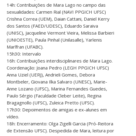
14h: Contribuições de Mara Lago no campo das
sexualidades: Carmen Rial (NAVI PPGICH UFSC)
Crishna Correa (UEM), Daian Cattani, Daniel Kerry
dos Santos (FAED/UDESC), Eduardo Saraiva
(UNISC), Jacqueline Vermont Vieira, Melissa Barbieri
(UNIOESTE), Paula Pinhal (Unilasalle), Yarlenis
Marlfran (UFABC).
15h30: Intervalo
16h: Contribuições interdisciplinares de Mara Lago.
Coordenação: Joana Pedro (LEGH PPGICH UFSC)
Anna Uziel (UERJ), Andrieli Gomes, Debora
Montbeler, Giovana Ilka Salvaro (UNESC), Marie-
Anne Lozano (UFSC), Marina Fernandes Guedes,
Paulo Sérgio (Faculdade Cleber Leite), Regina
Bragagnollo (UFSC), Zuleica Pretto (UFSC).
17h30: Depoimentos de amigas e ex-alunes em
vídeo.
18h: Encerramento: Olga Zigelli Garcia (Pró-Reitora
de Extensão UFSC). Despedida de Mara, leitura por