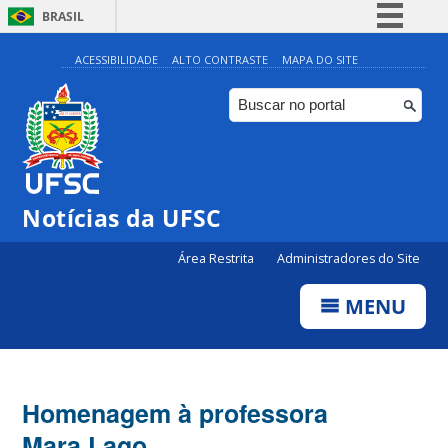
BRASIL
Simplifique!
ACESSIBILIDADE
ALTO CONTRASTE
MAPA DO SITE
Comunica BR
Participe
Acesso à informação
Legislação
Notícias da UFSC
Canais
Área Restrita
Administradores do Site
MENU
Homenagem à professora
Mara Lago