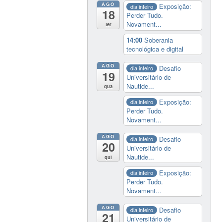
AGO
Exposição:
dia inteiro
18
Perder Tudo.
Novament...
ter
14:00
Soberania
tecnológica e digital
AGO
Desafio
dia inteiro
19
Universitário de
Nautide...
qua
Exposição:
dia inteiro
Perder Tudo.
Novament...
AGO
Desafio
dia inteiro
20
Universitário de
Nautide...
qui
Exposição:
dia inteiro
Perder Tudo.
Novament...
AGO
Desafio
dia inteiro
21
Universitário de