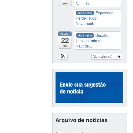
Nautide...
sex
Exposição:
dia inteiro
Perder Tudo.
Novament...
AGO
Desafio
dia inteiro
22
Universitário de
Nautide...
sáb
Ver calendário
Arquivo de notícias