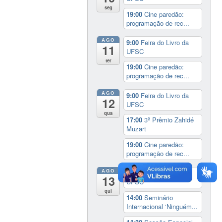
seg
19:00
Cine paredão:
programação de rec...
AGO
9:00
Feira do Livro da
11
UFSC
ter
19:00
Cine paredão:
programação de rec...
AGO
9:00
Feira do Livro da
12
UFSC
qua
17:00
3º Prêmio Zahidé
Muzart
19:00
Cine paredão:
programação de rec...
AGO
9:00
Feira do Livro da
13
UFSC
qui
14:00
Seminário
Internacional ‘Ninguém...