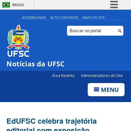
BRASIL
Simplifique!
ACESSIBILIDADE
ALTO CONTRASTE
MAPA DO SITE
Comunica BR
Participe
Acesso à informação
Legislação
Notícias da UFSC
Canais
Área Restrita
Administradores do Site
MENU
EdUFSC celebra trajetória
editorial com exposição