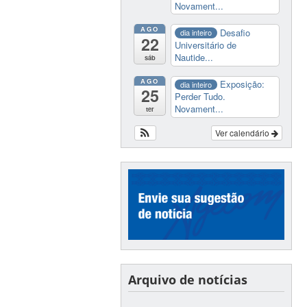
Novament...
AGO
Desafio
dia inteiro
22
Universitário de
Nautide...
sáb
AGO
Exposição:
dia inteiro
25
Perder Tudo.
Novament...
ter
Ver calendário
Arquivo de notícias