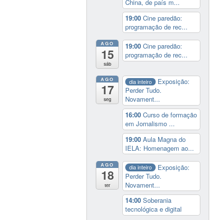
China, de país m...
19:00
Cine paredão:
programação de rec...
AGO
19:00
Cine paredão:
15
programação de rec...
sáb
AGO
Exposição:
dia inteiro
17
Perder Tudo.
Novament...
seg
16:00
Curso de formação
em Jornalismo ...
19:00
Aula Magna do
IELA: Homenagem ao...
AGO
Exposição:
dia inteiro
18
Perder Tudo.
Novament...
ter
14:00
Soberania
tecnológica e digital