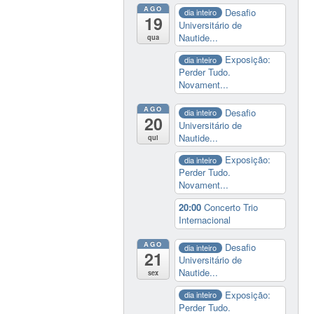
AGO
Desafio
dia inteiro
19
Universitário de
Nautide...
qua
Exposição:
dia inteiro
Perder Tudo.
Novament...
AGO
Desafio
dia inteiro
20
Universitário de
Nautide...
qui
Exposição:
dia inteiro
Perder Tudo.
Novament...
20:00
Concerto Trio
Internacional
AGO
Desafio
dia inteiro
21
Universitário de
Nautide...
sex
Exposição:
dia inteiro
Perder Tudo.