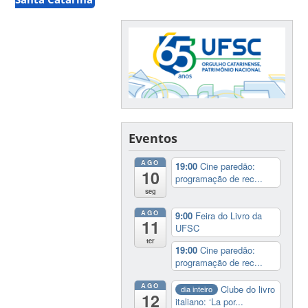
Eventos
AGO
19:00
Cine paredão:
10
programação de rec...
seg
AGO
9:00
Feira do Livro da
11
UFSC
ter
19:00
Cine paredão:
programação de rec...
AGO
Clube do livro
dia inteiro
12
italiano: ‘La por...