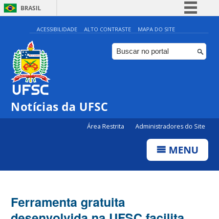
BRASIL
Simplifique!
ACESSIBILIDADE
ALTO CONTRASTE
MAPA DO SITE
Comunica BR
Participe
Acesso à informação
Legislação
Notícias da UFSC
Canais
Área Restrita
Administradores do Site
MENU
Ferramenta gratuita
desenvolvida na UFSC facilita