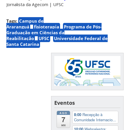
Jornalista da Agecom | UFSC
Tags:
Campus de
Araranguá
fisioterapia
Programa de Pós-
Graduação em Ciências da
Reabilitação
UFSC
Universidade Federal de
Santa Catarina
Eventos
AGO
8:00
Recepção à
7
Comunidade Internacio...
sex
10:00
Webpalestra: