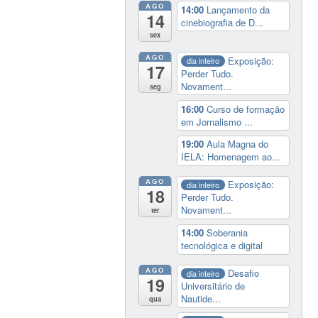
AGO
14:00
Lançamento da
14
cinebiografia de D...
sex
AGO
Exposição:
dia inteiro
17
Perder Tudo.
Novament...
seg
16:00
Curso de formação
em Jornalismo ...
19:00
Aula Magna do
IELA: Homenagem ao...
AGO
Exposição:
dia inteiro
18
Perder Tudo.
Novament...
ter
14:00
Soberania
tecnológica e digital
AGO
Desafio
dia inteiro
19
Universitário de
Nautide...
qua