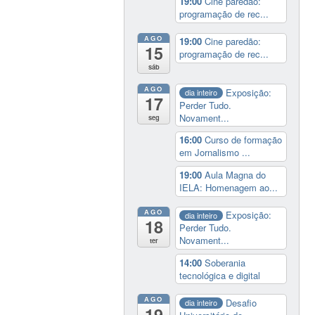
19:00
Cine paredão:
programação de rec...
AGO
19:00
Cine paredão:
15
programação de rec...
sáb
AGO
Exposição:
dia inteiro
17
Perder Tudo.
Novament...
seg
16:00
Curso de formação
em Jornalismo ...
19:00
Aula Magna do
IELA: Homenagem ao...
AGO
Exposição:
dia inteiro
18
Perder Tudo.
Novament...
ter
14:00
Soberania
tecnológica e digital
AGO
Desafio
dia inteiro
19