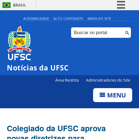
BRASIL
Simplifique!
ACESSIBILIDADE
ALTO CONTRASTE
MAPA DO SITE
Comunica BR
Participe
Acesso à informação
Legislação
Notícias da UFSC
Canais
Área Restrita
Administradores do Site
MENU
Colegiado da UFSC aprova
novas diretrizes para