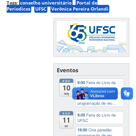
Tags:
conselho universitário
Portal de
Periodicos
UFSC
Verônica Pereira Orlandi
Eventos
AGO
9:00
Feira do Livro da
10
UFSC
seg
19:00
Cine paredão:
programação de rec...
AGO
9:00
Feira do Livro da
11
UFSC
ter
19:00
Cine paredão:
programação de rec...