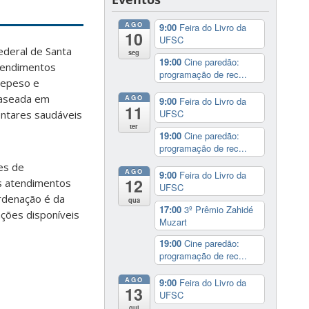
AGO
9:00
Feira do Livro da
10
UFSC
ederal de Santa
seg
19:00
Cine paredão:
atendimentos
programação de rec...
brepeso e
baseada em
AGO
9:00
Feira do Livro da
11
UFSC
entares saudáveis
ter
19:00
Cine paredão:
programação de rec...
es de
AGO
9:00
Feira do Livro da
12
s atendimentos
UFSC
rdenação é da
qua
17:00
3º Prêmio Zahidé
ções disponíveis
Muzart
19:00
Cine paredão:
programação de rec...
AGO
9:00
Feira do Livro da
13
UFSC
qui