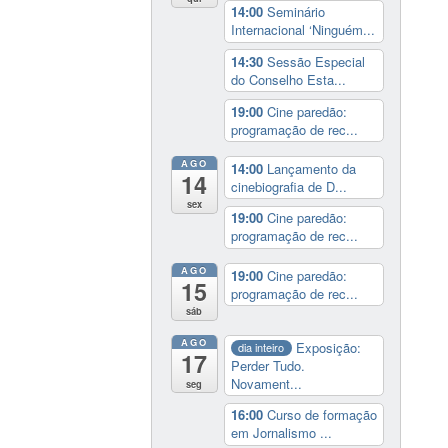
14:00
Seminário
Internacional ‘Ninguém...
14:30
Sessão Especial
do Conselho Esta...
19:00
Cine paredão:
programação de rec...
AGO
14:00
Lançamento da
14
cinebiografia de D...
sex
19:00
Cine paredão:
programação de rec...
AGO
19:00
Cine paredão:
15
programação de rec...
sáb
AGO
Exposição:
dia inteiro
17
Perder Tudo.
Novament...
seg
16:00
Curso de formação
em Jornalismo ...