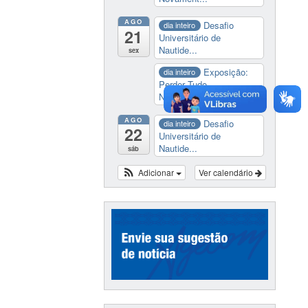
AGO
Desafio
dia inteiro
21
Universitário de
Nautide...
sex
Exposição:
dia inteiro
Perder Tudo.
Novament...
AGO
Desafio
dia inteiro
22
Universitário de
Nautide...
sáb
Adicionar
Ver calendário