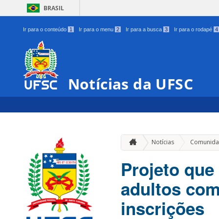
BRASIL
Ir para o conteúdo
1
Ir para o menu
2
Ir para a busca
3
Ir para o rodapé
4
Notícias da UFSC
Notícias
Comunida
Projeto que
adultos com
inscrições