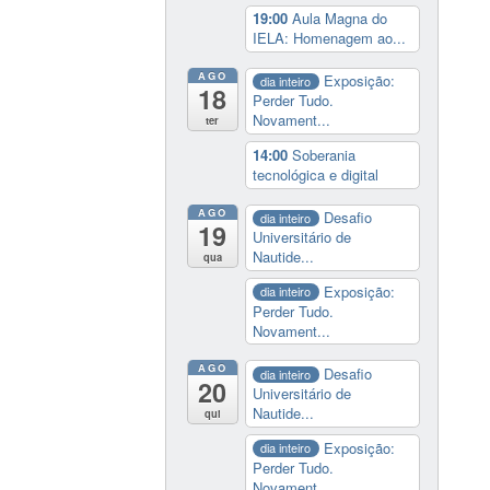
19:00
Aula Magna do
IELA: Homenagem ao...
AGO
Exposição:
dia inteiro
18
Perder Tudo.
Novament...
ter
14:00
Soberania
tecnológica e digital
AGO
Desafio
dia inteiro
19
Universitário de
Nautide...
qua
Exposição:
dia inteiro
Perder Tudo.
Novament...
AGO
Desafio
dia inteiro
20
Universitário de
Nautide...
qui
Exposição:
dia inteiro
Perder Tudo.
Novament...