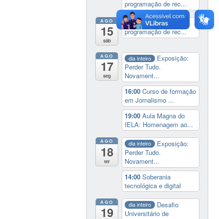
programação de rec...
AGO
19:00
Cine paredão:
15
programação de rec...
sáb
AGO
Exposição:
dia inteiro
17
Perder Tudo.
Novament...
seg
16:00
Curso de formação
em Jornalismo ...
19:00
Aula Magna do
IELA: Homenagem ao...
AGO
Exposição:
dia inteiro
18
Perder Tudo.
Novament...
ter
14:00
Soberania
tecnológica e digital
AGO
Desafio
dia inteiro
19
Universitário de