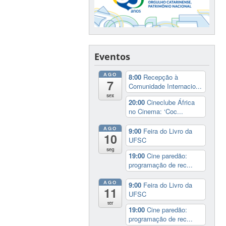
Eventos
AGO
8:00
Recepção à
7
Comunidade Internacio...
sex
20:00
Cineclube África
no Cinema: ‘Coc...
AGO
9:00
Feira do Livro da
10
UFSC
seg
19:00
Cine paredão:
programação de rec...
AGO
9:00
Feira do Livro da
11
UFSC
ter
19:00
Cine paredão:
programação de rec...