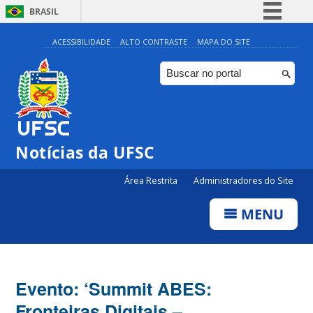
BRASIL
Simplifique!
ACESSIBILIDADE
ALTO CONTRASTE
MAPA DO SITE
Comunica BR
Participe
Acesso à informação
Legislação
Notícias da UFSC
Canais
Área Restrita
Administradores do Site
MENU
Evento: ‘Summit ABES:
Fronteiras Digitais –